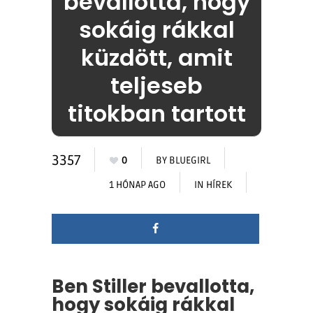
bevallotta, hogy
sokáig rákkal
küzdött, amit
teljeseb
titokban tartott
3357
0
BY
BLUEGIRL
1 HÓNAP AGO
IN
HÍREK
Ben Stiller bevallotta,
hogy sokáig rákkal