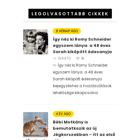
LEGOLVASOTTABB CIKKEK
8 HÓNAP AGO
Így néz ki Romy Schneider
egyszem lánya: a 48 éves
Sarah kiköpött édesanyja
194470
0
Így néz ki Romy Schneider
egyszem lánya: a 48 éves
Sarah kiköpött édesanyja
bejegyzéshez
a hozzászólások
lehetősége kikapcsolva
4 ÉV AGO
Bébi Motkány is
bemutatkozik az új
Jégkorszakban – itt az első