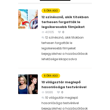
5 ÓRA AGO
12 színésznő, akik titokban
terhesen forgatták le
legsikeresebb filmjeiket
40105
0
12 színésznő, akik titokban
terhesen forgatták le
legsikeresebb filmjeiket
bejegyzéshez
a hozzászólások
lehetősége kikapcsolva
6 ÓRA AGO
10 világsztár meglepő
hasonlósága testvérével
9686
0
10 világsztár meglepő
hasonlósága testvérével
bejegyzéshez
a hozzászólások