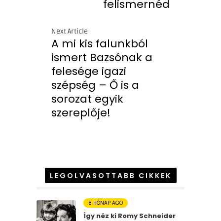
felismernéd
Next Article
A mi kis falunkból
ismert Bazsónak a
felesége igazi
szépség – Ő is a
sorozat egyik
szereplője!
LEGOLVASOTTABB CIKKEK
8 HÓNAP AGO
Így néz ki Romy Schneider