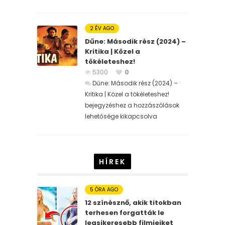
2 ÉV AGO
Dűne: Második rész (2024) –
Kritika | Közel a
tökéleteshez!
5300
0
Dűne: Második rész (2024) –
Kritika | Közel a tökéleteshez!
bejegyzéshez
a hozzászólások
lehetősége kikapcsolva
HÍREK
5 ÓRA AGO
12 színésznő, akik titokban
terhesen forgatták le
legsikeresebb filmjeiket