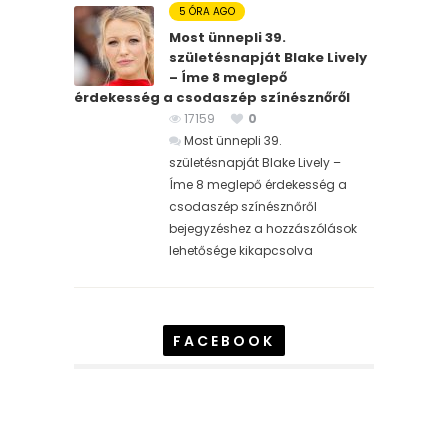
5 ÓRA AGO
Most ünnepli 39.
születésnapját Blake Lively
– Íme 8 meglepő
érdekesség a csodaszép színésznőről
17159
0
Most ünnepli 39.
születésnapját Blake Lively –
Íme 8 meglepő érdekesség a
csodaszép színésznőről
bejegyzéshez
a hozzászólások
lehetősége kikapcsolva
FACEBOOK