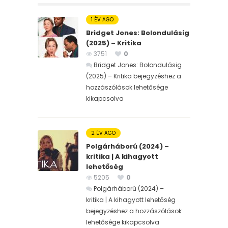
1 ÉV AGO
Bridget Jones: Bolondulásig
(2025) – Kritika
3751
0
Bridget Jones: Bolondulásig
(2025) – Kritika bejegyzéshez
a
hozzászólások lehetősége
kikapcsolva
2 ÉV AGO
Polgárháború (2024) –
kritika | A kihagyott
lehetőség
5205
0
Polgárháború (2024) –
kritika | A kihagyott lehetőség
bejegyzéshez
a hozzászólások
lehetősége kikapcsolva