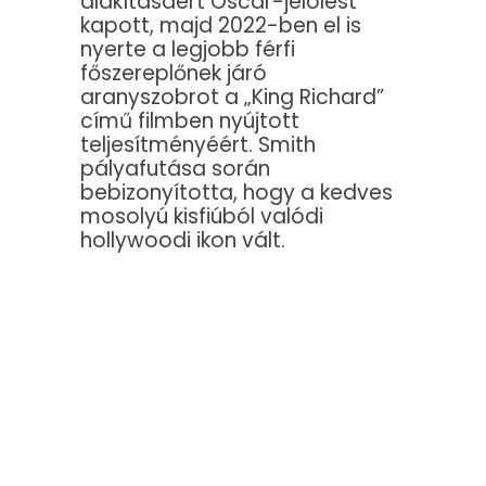
alakításáért Oscar-jelölést
kapott, majd 2022-ben el is
nyerte a legjobb férfi
főszereplőnek járó
aranyszobrot a „King Richard”
című filmben nyújtott
teljesítményéért. Smith
pályafutása során
bebizonyította, hogy a kedves
mosolyú kisfiúból valódi
hollywoodi ikon vált.