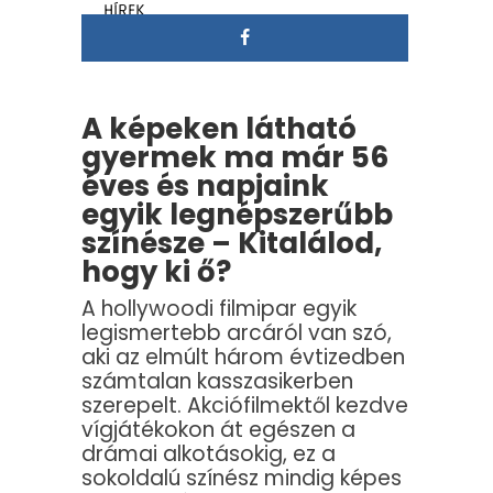
HÍREK
A képeken látható
gyermek ma már 56
éves és napjaink
egyik legnépszerűbb
színésze – Kitalálod,
hogy ki ő?
A hollywoodi filmipar egyik
legismertebb arcáról van szó,
aki az elmúlt három évtizedben
számtalan kasszasikerben
szerepelt. Akciófilmektől kezdve
vígjátékokon át egészen a
drámai alkotásokig, ez a
sokoldalú színész mindig képes