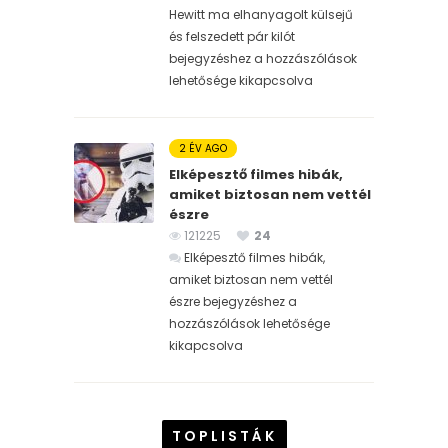
Hewitt ma elhanyagolt külsejű
és felszedett pár kilót
bejegyzéshez
a hozzászólások
lehetősége kikapcsolva
2 ÉV AGO
Elképesztő filmes hibák,
amiket biztosan nem vettél
észre
121225
24
Elképesztő filmes hibák,
amiket biztosan nem vettél
észre bejegyzéshez
a
hozzászólások lehetősége
kikapcsolva
TOPLISTÁK