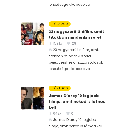
lehetősége kikapcsolva
6 ÓRA AGO
23 nagyszerű tinifilm, amit
titokban mindenki szeret
15915
25
23 nagyszerű tinifilm, amit
titokban mindenki szeret
bejegyzéshez
a hozzászólások
lehetősége kikapcsolva
6 ÓRA AGO
James D’arcy 10 legjobb
filmje, amit neked is látnod
kell
6427
0
James D’arcy 10 legjobb
filmje, amit neked is látnod kell