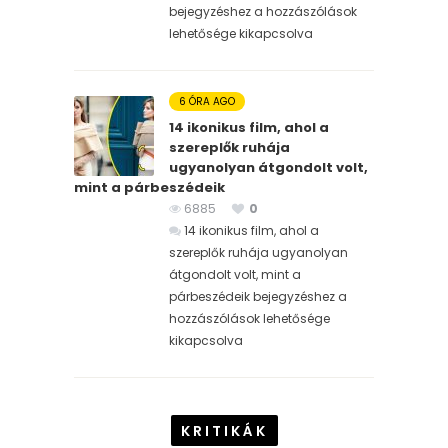
bejegyzéshez
a hozzászólások
lehetősége kikapcsolva
6 ÓRA AGO
14 ikonikus film, ahol a
szereplők ruhája
ugyanolyan átgondolt volt,
mint a párbeszédeik
6885
0
14 ikonikus film, ahol a
szereplők ruhája ugyanolyan
átgondolt volt, mint a
párbeszédeik bejegyzéshez
a
hozzászólások lehetősége
kikapcsolva
KRITIKÁK