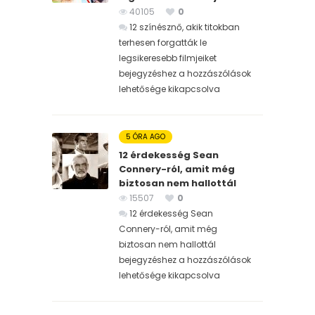
40105
0
12 színésznő, akik titokban
terhesen forgatták le
legsikeresebb filmjeiket
bejegyzéshez
a hozzászólások
lehetősége kikapcsolva
5 ÓRA AGO
12 érdekesség Sean
Connery-ról, amit még
biztosan nem hallottál
15507
0
12 érdekesség Sean
Connery-ról, amit még
biztosan nem hallottál
bejegyzéshez
a hozzászólások
lehetősége kikapcsolva