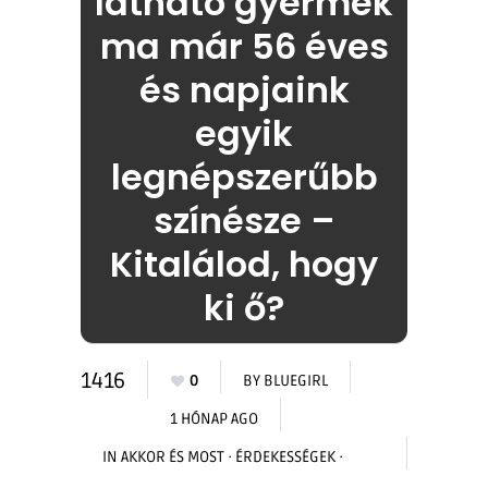
látható gyermek
ma már 56 éves
és napjaink
egyik
legnépszerűbb
színésze –
Kitalálod, hogy
ki ő?
1416
0
BY
BLUEGIRL
1 HÓNAP AGO
IN
AKKOR ÉS MOST
·
ÉRDEKESSÉGEK
·