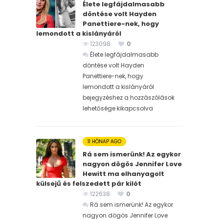
Élete legfájdalmasabb
döntése volt Hayden
Panettiere-nek, hogy
lemondott a kislányáról
123098
0
Élete legfájdalmasabb
döntése volt Hayden
Panettiere-nek, hogy
lemondott a kislányáról
bejegyzéshez
a hozzászólások
lehetősége kikapcsolva
11 HÓNAP AGO
Rá sem ismerünk! Az egykor
nagyon dögös Jennifer Love
Hewitt ma elhanyagolt
külsejű és felszedett pár kilót
122638
0
Rá sem ismerünk! Az egykor
nagyon dögös Jennifer Love