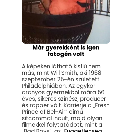
Már gyerekként is igen
fotogén volt
A képeken látható kisfiú nem
más, mint Will Smith, aki 1968.
szeptember 25-én született
Philadelphiában. Az egykori
aranyos gyermekből mára 56
éves, sikeres színész, producer
és rapper vált. Karrierje a „Fresh
Prince of Bel-Air” című
sitcommal indult, majd olyan
filmekkel folytatódott, mint a
„Bad Boys”, az „
Függetlenség