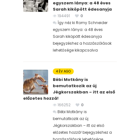
egyszem lánya: a 48 éves
Sarah kiköpött édesanyja
194491
0
Így néz ki Romy Schneider
egyszem lánya: a 48 éves
Sarah kiköpött édesanyja
bejegyzéshez
a hozzászólások
lehetősége kikapcsolva
4 ÉV AGO
Bébi Motkány is
bemutatkozik az új
Jégkorszakban – itt az első
előzetes hozzá!
166252
0
Bébi Motkány is
bemutatkozik az új
Jégkorszakban – itt az első
előzetes hozzá! bejegyzéshez
a
hozzászólások lehetősége