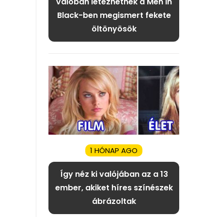
Valóban létezhetnek a Men in
Black-ben megismert fekete
öltönyösök
1 HÓNAP AGO
Így néz ki valójában az a 13
ember, akiket híres színészek
ábrázoltak