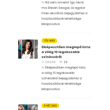
Rá sem ismerni! Így néz ki
ma Steven Seagal, az egykor
híres akcióhős bejegyzéshez
a
hozzászólások lehetősége
kikapcsolva
1 ÉV AGO
Elképesztően meglepő lista
a világ 10 legokosabb
színészéről
126248
26
Elképesztően meglepő lista
a világ 10 legokosabb
színészéről bejegyzéshez
a
hozzászólások lehetősége
kikapcsolva
3 HÉT AGO