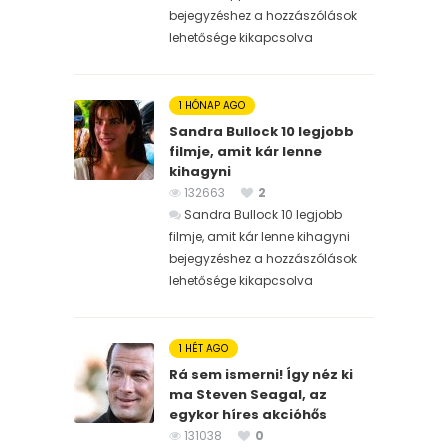
bejegyzéshez
a hozzászólások
lehetősége kikapcsolva
1 HÓNAP AGO
Sandra Bullock 10 legjobb
filmje, amit kár lenne
kihagyni
132663
2
Sandra Bullock 10 legjobb
filmje, amit kár lenne kihagyni
bejegyzéshez
a hozzászólások
lehetősége kikapcsolva
1 HÉT AGO
Rá sem ismerni! Így néz ki
ma Steven Seagal, az
egykor híres akcióhős
131038
0