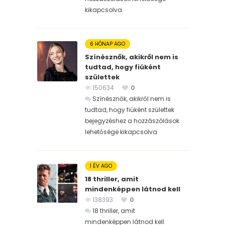
kikapcsolva
6 HÓNAP AGO
Színésznők, akikről nem is
tudtad, hogy fiúként
születtek
150634
0
Színésznők, akikről nem is
tudtad, hogy fiúként születtek
bejegyzéshez
a hozzászólások
lehetősége kikapcsolva
1 ÉV AGO
18 thriller, amit
mindenképpen látnod kell
138393
0
18 thriller, amit
mindenképpen látnod kell