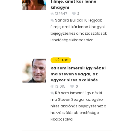
filmje, amit kár lenne
kihagyni
132647
2
Sandra Bullock 10 legjobb
filmje, amit kár lenne kihagyni
bejegyzéshez
a hozzászólások
lehetősége kikapcsolva
1 HÉT AGO
Rá sem ismerni! Így néz ki
ma Steven Seagal, az
egykor híres akcióhős
131015
0
Rá sem ismerni! Így néz ki
ma Steven Seagal, az egykor
híres akcióhős bejegyzéshez
a
hozzászólások lehetősége
kikapcsolva