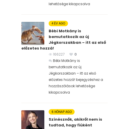
lehetősége kikapcsolva
4 ÉV AGO
Bébi Motkány is
bemutatkozik az új
Jégkorszakban – itt az első
előzetes hozzá!
166227
0
Bébi Motkány is
bemutatkozik az új
Jégkorszakban – itt az első
előzetes hozzá! bejegyzéshez
a
hozzászólások lehetősége
kikapcsolva
6 HÓNAP AGO
Színésznők, akikről nem is
tudtad, hogy fiúként