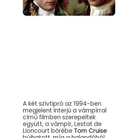
A két szívtipró az 1994-ben
megjelent Interjú a vámpírral
című filmben szerepeltek
együtt, a vámpír, Lestat de
Lioncourt bőrébe
Tom Cruise
bújhatott, míg a halandóból