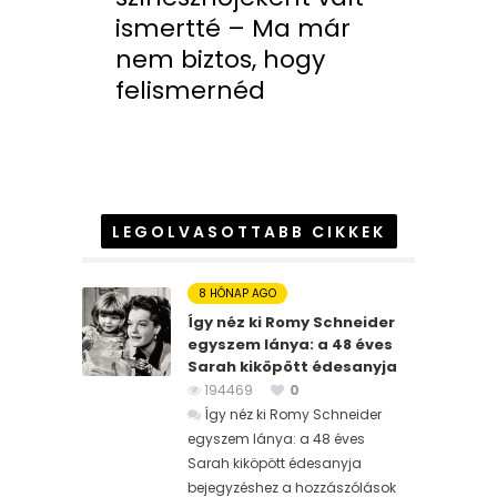
ismertté – Ma már
nem biztos, hogy
felismernéd
LEGOLVASOTTABB CIKKEK
8 HÓNAP AGO
Így néz ki Romy Schneider
egyszem lánya: a 48 éves
Sarah kiköpött édesanyja
194469
0
Így néz ki Romy Schneider
egyszem lánya: a 48 éves
Sarah kiköpött édesanyja
bejegyzéshez
a hozzászólások