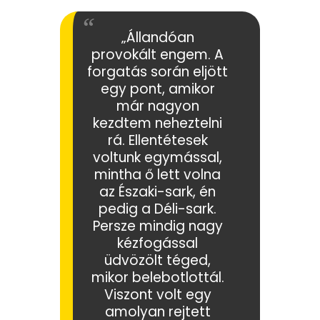
„Állandóan
provokált engem. A
forgatás során eljött
egy pont, amikor
már nagyon
kezdtem neheztelni
rá. Ellentétesek
voltunk egymással,
mintha ő lett volna
az Északi-sark, én
pedig a Déli-sark.
Persze mindig nagy
kézfogással
üdvözölt téged,
mikor belebotlottál.
Viszont volt egy
amolyan rejtett