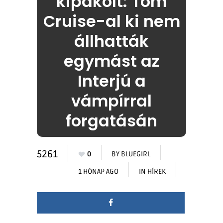
kipakolt: Tom
Cruise-al ki nem
állhatták
egymást az
Interjú a
vámpírral
forgatásán
5261
0
BY
BLUEGIRL
1 HÓNAP AGO
IN
HÍREK