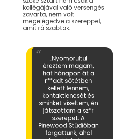
szőke sztárt nem csak a
kollégájával való versengés
zavarta, nem volt
megelégedve a szereppel,
amit rá szabtak.
„Nyomorultul
éreztem magam,
hat hónapon át a
r**adt sötétben
kellett lennem,
kontaktlencsét és
sminket viseltem, én
játszottam a sz*r
szerepet. A
Pinewood Stúdióban
forgattunk, ahol