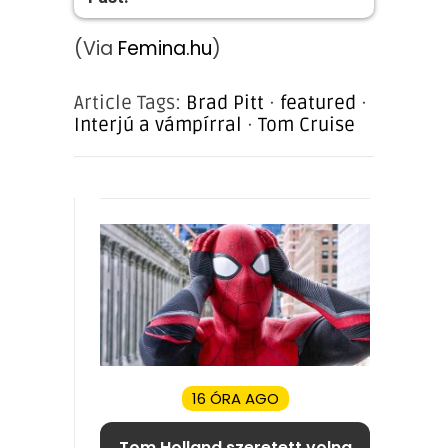
(Via
Femina.hu
)
Article Tags:
Brad Pitt
·
featured
·
Interjú a vámpírral
·
Tom Cruise
16 ÓRA AGO
Tom Holland szeretett volna