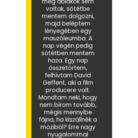
még ablakok sem
voltak, sötétbe
mentem dolgozni,
majd beléptem
lényegében egy
mauzóleumba. A
nap végén pedig
sötétben mentem
haza. Egy nap
összetörtem,
felhívtam David
Geffent, aki a film
producere volt.
Mondtam neki, hogy
nem bírom tovább,
mégis mennyibe
fájna, ha kiszállnék a
moziból? Erre nagy
nyugalommal