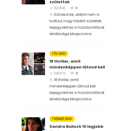
születtek
150616
0
Színésznők, akikről nem is
tudtad, hogy fiúként születtek
bejegyzéshez
a hozzászólások
lehetősége kikapcsolva
1 ÉV AGO
18 thriller, amit
mindenképpen látnod kell
138370
0
18 thriller, amit
mindenképpen látnod kell
bejegyzéshez
a hozzászólások
lehetősége kikapcsolva
1 HÓNAP AGO
Sandra Bullock 10 legjobb