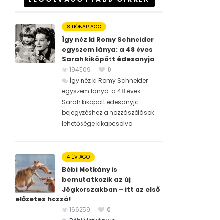
8 HÓNAP AGO
Így néz ki Romy Schneider
egyszem lánya: a 48 éves
Sarah kiköpött édesanyja
194509
0
Így néz ki Romy Schneider
egyszem lánya: a 48 éves
Sarah kiköpött édesanyja
bejegyzéshez
a hozzászólások
lehetősége kikapcsolva
4 ÉV AGO
Bébi Motkány is
bemutatkozik az új
Jégkorszakban – itt az első
előzetes hozzá!
166259
0