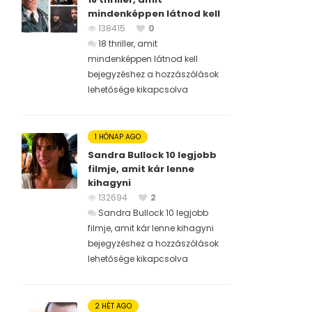
mindenképpen látnod kell
138415
0
18 thriller, amit
mindenképpen látnod kell
bejegyzéshez
a hozzászólások
lehetősége kikapcsolva
1 HÓNAP AGO
Sandra Bullock 10 legjobb
filmje, amit kár lenne
kihagyni
132694
2
Sandra Bullock 10 legjobb
filmje, amit kár lenne kihagyni
bejegyzéshez
a hozzászólások
lehetősége kikapcsolva
2 HÉT AGO