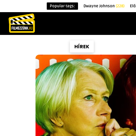
Popular tags:
Dwayne Johnson
(228)
El
KEZDŐOLDAL
HÍREK
ÉRDEKESSÉG