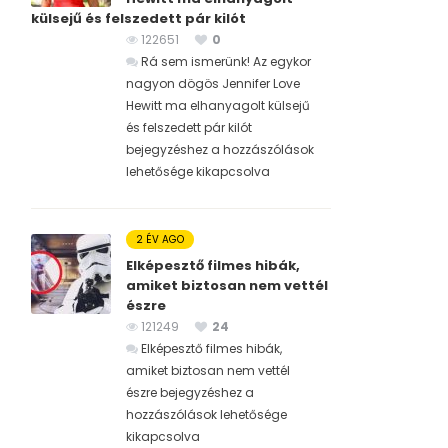
külsejű és felszedett pár kilót
122651
0
Rá sem ismerünk! Az egykor
nagyon dögös Jennifer Love
Hewitt ma elhanyagolt külsejű
és felszedett pár kilót
bejegyzéshez
a hozzászólások
lehetősége kikapcsolva
2 ÉV AGO
Elképesztő filmes hibák,
amiket biztosan nem vettél
észre
121249
24
Elképesztő filmes hibák,
amiket biztosan nem vettél
észre bejegyzéshez
a
hozzászólások lehetősége
kikapcsolva