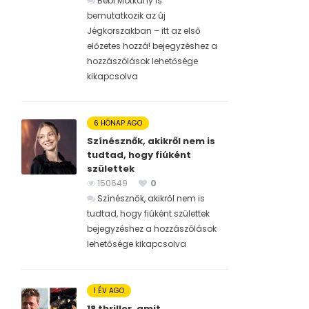
Bébi Motkány is
bemutatkozik az új
Jégkorszakban – itt az első
előzetes hozzá! bejegyzéshez
a
hozzászólások lehetősége
kikapcsolva
6 HÓNAP AGO
Színésznők, akikről nem is
tudtad, hogy fiúként
születtek
150649
0
Színésznők, akikről nem is
tudtad, hogy fiúként születtek
bejegyzéshez
a hozzászólások
lehetősége kikapcsolva
1 ÉV AGO
18 thriller, amit