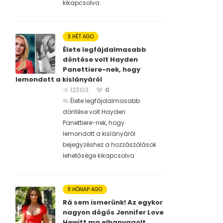
kikapcsolva
3 HÉT AGO
Élete legfájdalmasabb
döntése volt Hayden
Panettiere-nek, hogy
lemondott a kislányáról
123103
0
Élete legfájdalmasabb
döntése volt Hayden
Panettiere-nek, hogy
lemondott a kislányáról
bejegyzéshez
a hozzászólások
lehetősége kikapcsolva
11 HÓNAP AGO
Rá sem ismerünk! Az egykor
nagyon dögös Jennifer Love
Hewitt ma elhanyagolt