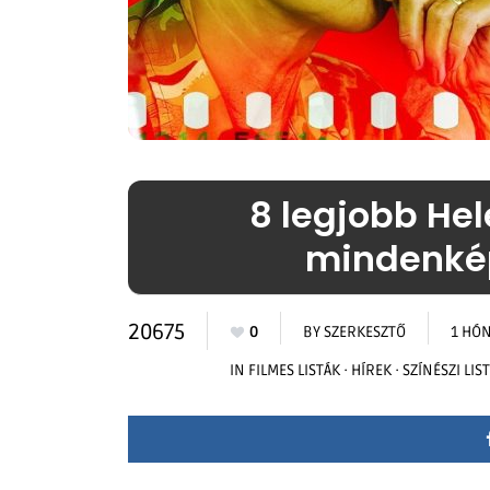
8 legjobb Hel
mindenkép
20675
0
BY
SZERKESZTŐ
1 HÓ
IN
FILMES LISTÁK
·
HÍREK
·
SZÍNÉSZI LIS