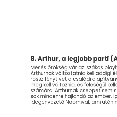
8. Arthur, a legjobb parti (
Mesés örökség vár az iszákos play
Arthurnak változtatnia kell addigi 
rossz fényt vet a családi alapítván
meg kell változnia, és feleségül kel
számára. Arthurnak cseppet sem sz
sok mindenre hajlandó az ember. Ig
idegenvezető Naomival, ami után m