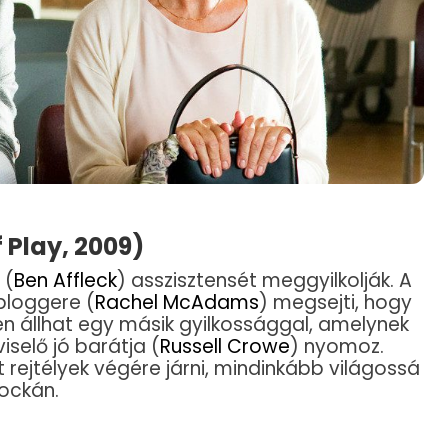
f Play, 2009)
 (
Ben Affleck
) asszisztensét meggyilkolják. A
bloggere (
Rachel McAdams
) megsejti, hogy
 állhat egy másik gyilkossággal, amelynek
selő jó barátja (
Russell Crowe
) nyomoz.
 rejtélyek végére járni, mindinkább világossá
kockán.