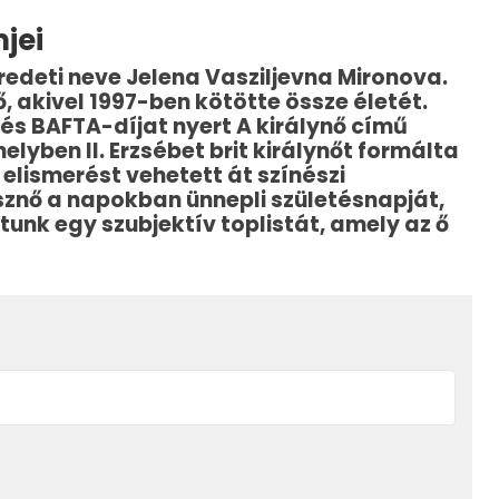
jei
redeti neve Jelena Vasziljevna Mironova.
, akivel 1997-ben kötötte össze életét.
és BAFTA-díjat nyert A királynő című
elyben II. Erzsébet brit királynőt formálta
 elismerést vehetett át színészi
sznő a napokban ünnepli születésnapját,
unk egy szubjektív toplistát, amely az ő