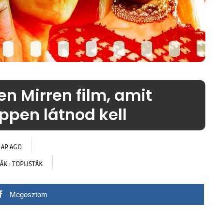
en Mirren film, amit
pen látnod kell
NAP AGO
TÁK
·
TOPLISTÁK
Megosztom