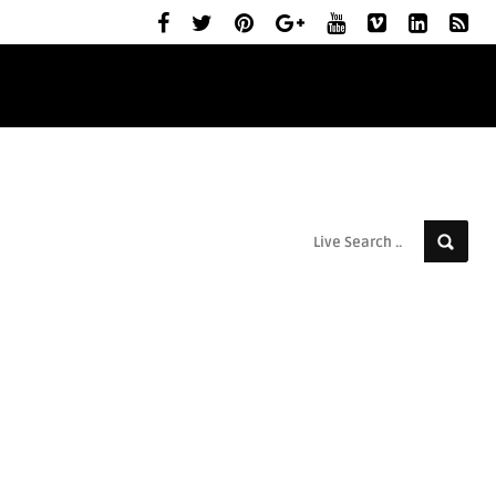
ELŐZETESEK
MOZIBEMUTATÓK
RÓLUNK