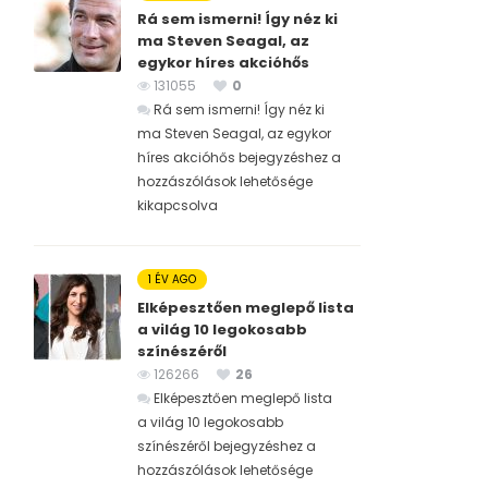
Rá sem ismerni! Így néz ki
ma Steven Seagal, az
egykor híres akcióhős
131055
0
Rá sem ismerni! Így néz ki
ma Steven Seagal, az egykor
híres akcióhős bejegyzéshez
a
hozzászólások lehetősége
kikapcsolva
1 ÉV AGO
Elképesztően meglepő lista
a világ 10 legokosabb
színészéről
126266
26
Elképesztően meglepő lista
a világ 10 legokosabb
színészéről bejegyzéshez
a
hozzászólások lehetősége