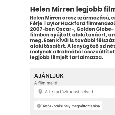
Helen Mirren legjobb film
Helen Mirren orosz származású, e
Férje Taylor Hackford filmrendező
2007-ben Oscar-, Golden Globe- 
filmben nyújtott alakításáért, am
meg. Ezen kívül is további félszáz
alakításaiért. A lenyűgöző színé
melynek alkalmából összeállított
legjobb filmjeit tartalmazza.