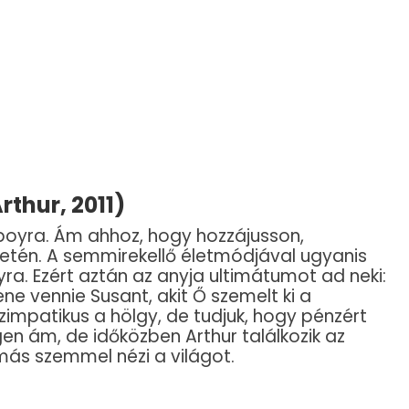
Arthur, 2011)
boyra. Ám ahhoz, hogy hozzájusson,
életén. A semmirekellő életmódjával ugyanis
yra. Ezért aztán az anyja ultimátumot ad neki:
lene vennie Susant, akit Ő szemelt ki a
impatikus a hölgy, de tudjuk, hogy pénzért
en ám, de időközben Arthur találkozik az
ás szemmel nézi a világot.