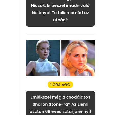
Nicsak, ki beszél imádnivaló
kislánya! Te felismernéd az
utcán?
1 ÓRA AGO
Emlékszel még a csodálatos
Sharon Stone-ra? Az Elemi
ösztön 68 éves sztárja ennyit