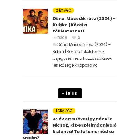
2 ÉV AGO
Dűne: Második rész (2024) –
Kritika | Közel a
tökéleteshez!
5308
0
Dűne: Második rész (2024) –
Kritika | Közel a tökéleteshez!
bejegyzéshez
a hozzászólások
lehetősége kikapcsolva
HÍREK
1 ÓRA AGO
33 év elteltével így néz ki a
Nicsak, ki beszél imádnivaló
kislánya! Te felismernéd az
utcán?