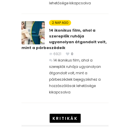
lehetősége kikapcsolva
2 NAP AGO
14 ikonikus film, ahol a
szereplők ruhája
ugyanolyan átgondolt volt,
mint a párbeszédeik
6921
0
14 ikonikus film, ahol a
szereplők ruhája ugyanolyan
átgondolt volt, mint a
párbeszédeik bejegyzéshez
a
hozzászólások lehetősége
kikapcsolva
KRITIKÁK