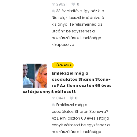
29621
0
33 év elteltével így néz ki a
Nicsak, ki beszél imádnivaló
kislánya! Te felismernéd az
utcán? bejegyzéshez
a
hozzászólások lehetősége
kikapcsolva
1 ÓRA AGO
Emlékszel még a
csodálatos Sharon Stone-
ra? Az Elemi ösztön 68 éves
sztárja ennyit változott
8441
0
Emlékszel még a
csodálatos Sharon Stone-ra?
Az Elemi ösztön 68 éves sztárja
ennyit változott bejegyzéshez
a
hozzászólások lehetősége