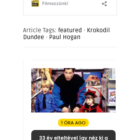
Article Tags:
featured
·
Krokodil
Dundee
·
Paul Hogan
1 ÓRA AGO
33 év elteltével így néz ki a