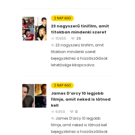
2 NAP AGO
23 nagyszerű tinifilm, amit
titokban mindenki szeret
15955
25
23 nagyszerű tinifilm, amit
titokban mindenki szeret
bejegyzéshez
a hozzászólások
lehetősége kikapcsolva
2 NAP AGO
James D’arcy 10 legjobb
filmje, amit neked is látnod
kell
6459
0
James D’arcy 10 legjobb
filmje, amit neked is látnod kell
bejegyzéshez
a hozzászólások