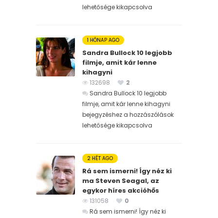
lehetősége kikapcsolva
1 HÓNAP AGO
Sandra Bullock 10 legjobb
filmje, amit kár lenne
kihagyni
132698
2
Sandra Bullock 10 legjobb
filmje, amit kár lenne kihagyni
bejegyzéshez
a hozzászólások
lehetősége kikapcsolva
2 HÉT AGO
Rá sem ismerni! Így néz ki
ma Steven Seagal, az
egykor híres akcióhős
131058
0
Rá sem ismerni! Így néz ki