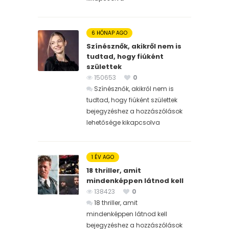
6 HÓNAP AGO
Színésznők, akikről nem is
tudtad, hogy fiúként
születtek
150653
0
Színésznők, akikről nem is
tudtad, hogy fiúként születtek
bejegyzéshez
a hozzászólások
lehetősége kikapcsolva
1 ÉV AGO
18 thriller, amit
mindenképpen látnod kell
138423
0
18 thriller, amit
mindenképpen látnod kell
bejegyzéshez
a hozzászólások