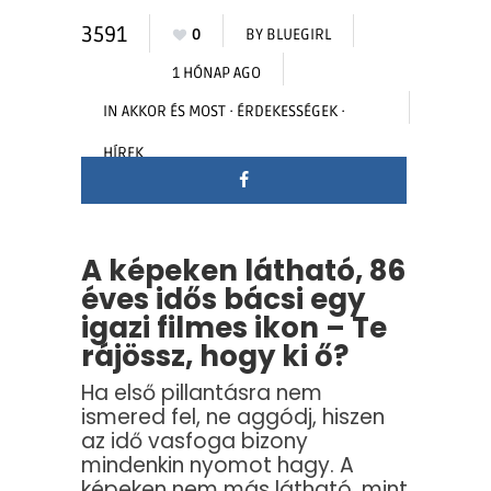
3591
0
BY
BLUEGIRL
1 HÓNAP AGO
IN
AKKOR ÉS MOST
·
ÉRDEKESSÉGEK
·
HÍREK
A képeken látható, 86
éves idős bácsi egy
igazi filmes ikon – Te
rájössz, hogy ki ő?
Ha első pillantásra nem
ismered fel, ne aggódj, hiszen
az idő vasfoga bizony
mindenkin nyomot hagy. A
képeken nem más látható, mint