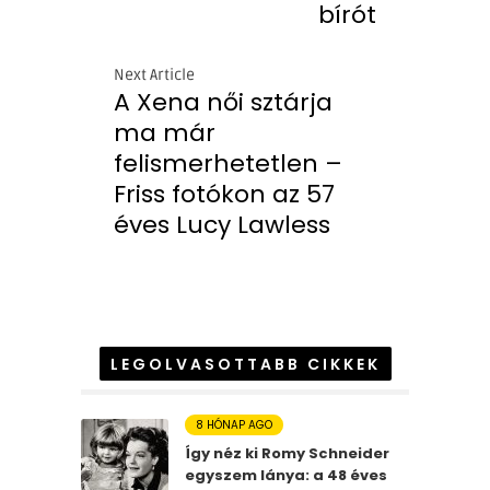
bírót
Next Article
A Xena női sztárja
ma már
felismerhetetlen –
Friss fotókon az 57
éves Lucy Lawless
LEGOLVASOTTABB CIKKEK
8 HÓNAP AGO
Így néz ki Romy Schneider
egyszem lánya: a 48 éves