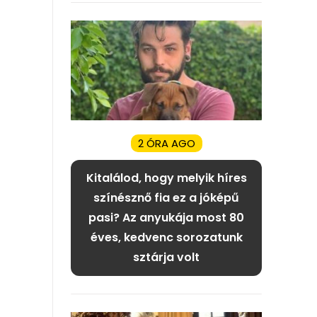
2 ÓRA AGO
Kitalálod, hogy melyik híres
színésznő fia ez a jóképű
pasi? Az anyukája most 80
éves, kedvenc sorozatunk
sztárja volt