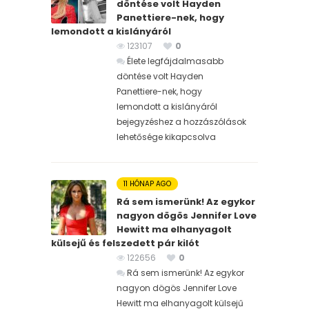
döntése volt Hayden
Panettiere-nek, hogy
lemondott a kislányáról
123107
0
Élete legfájdalmasabb
döntése volt Hayden
Panettiere-nek, hogy
lemondott a kislányáról
bejegyzéshez
a hozzászólások
lehetősége kikapcsolva
11 HÓNAP AGO
Rá sem ismerünk! Az egykor
nagyon dögös Jennifer Love
Hewitt ma elhanyagolt
külsejű és felszedett pár kilót
122656
0
Rá sem ismerünk! Az egykor
nagyon dögös Jennifer Love
Hewitt ma elhanyagolt külsejű