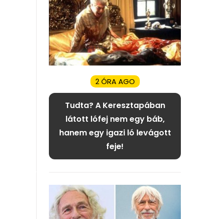
2 ÓRA AGO
Tudta? A Keresztapában
látott lófej nem egy báb,
hanem egy igazi ló levágott
feje!