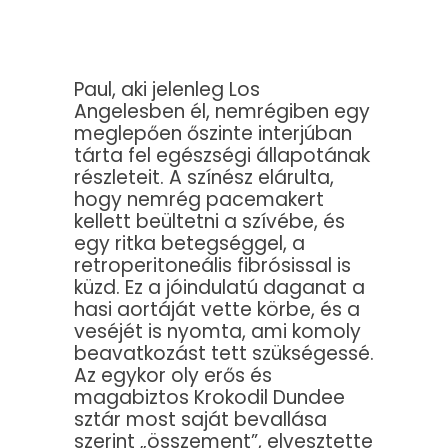
Paul, aki jelenleg Los
Angelesben él, nemrégiben egy
meglepően őszinte interjúban
tárta fel egészségi állapotának
részleteit. A színész elárulta,
hogy nemrég pacemakert
kellett beültetni a szívébe, és
egy ritka betegséggel, a
retroperitoneális fibrósissal is
küzd. Ez a jóindulatú daganat a
hasi aortáját vette körbe, és a
veséjét is nyomta, ami komoly
beavatkozást tett szükségessé.
Az egykor oly erős és
magabiztos Krokodil Dundee
sztár most saját bevallása
szerint „összement”, elvesztette