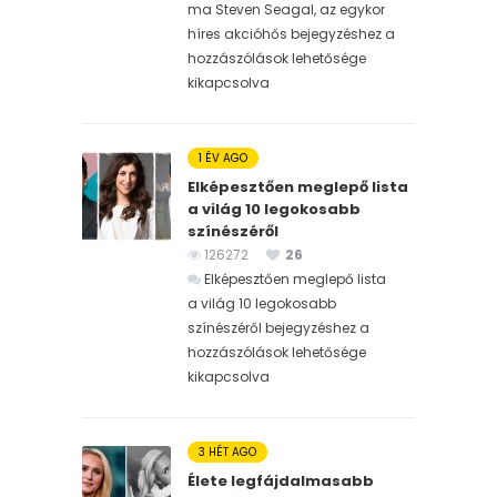
ma Steven Seagal, az egykor
híres akcióhős bejegyzéshez
a
hozzászólások lehetősége
kikapcsolva
1 ÉV AGO
Elképesztően meglepő lista
a világ 10 legokosabb
színészéről
126272
26
Elképesztően meglepő lista
a világ 10 legokosabb
színészéről bejegyzéshez
a
hozzászólások lehetősége
kikapcsolva
3 HÉT AGO
Élete legfájdalmasabb