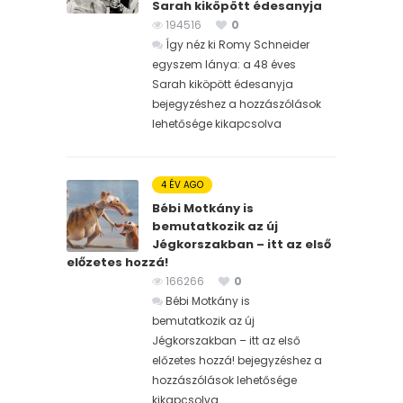
Sarah kiköpött édesanyja
194516
0
Így néz ki Romy Schneider
egyszem lánya: a 48 éves
Sarah kiköpött édesanyja
bejegyzéshez
a hozzászólások
lehetősége kikapcsolva
4 ÉV AGO
Bébi Motkány is
bemutatkozik az új
Jégkorszakban – itt az első
előzetes hozzá!
166266
0
Bébi Motkány is
bemutatkozik az új
Jégkorszakban – itt az első
előzetes hozzá! bejegyzéshez
a
hozzászólások lehetősége
kikapcsolva