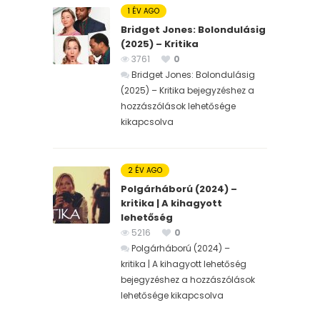
1 ÉV AGO
Bridget Jones: Bolondulásig
(2025) – Kritika
3761
0
Bridget Jones: Bolondulásig
(2025) – Kritika bejegyzéshez
a
hozzászólások lehetősége
kikapcsolva
2 ÉV AGO
Polgárháború (2024) –
kritika | A kihagyott
lehetőség
5216
0
Polgárháború (2024) –
kritika | A kihagyott lehetőség
bejegyzéshez
a hozzászólások
lehetősége kikapcsolva