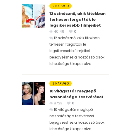
2 NAP AGO
12 színésznő, akik titokban
terhesen forgatták le
legsikeresebb filmjeiket
40149
0
12 színésznő, akik titokban
terhesen forgatták le
legsikeresebb filmjeiket
bejegyzéshez
a hozzászólások
lehetősége kikapcsolva
2 NAP AGO
10 világsztár meglepő
hasonlósága testvérével
9723
0
10 világsztár meglepő
hasonlósága testvérével
bejegyzéshez
a hozzászólások
lehetősége kikapcsolva