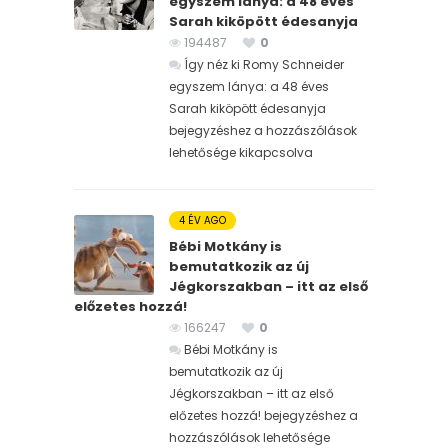
egyszem lánya: a 48 éves
Sarah kiköpött édesanyja
194487
0
Így néz ki Romy Schneider
egyszem lánya: a 48 éves
Sarah kiköpött édesanyja
bejegyzéshez
a hozzászólások
lehetősége kikapcsolva
4 ÉV AGO
Bébi Motkány is
bemutatkozik az új
Jégkorszakban – itt az első
előzetes hozzá!
166247
0
Bébi Motkány is
bemutatkozik az új
Jégkorszakban – itt az első
előzetes hozzá! bejegyzéshez
a
hozzászólások lehetősége