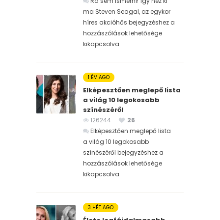
Rá sem ismerni! Így néz ki
ma Steven Seagal, az egykor
híres akcióhős bejegyzéshez
a
hozzászólások lehetősége
kikapcsolva
1 ÉV AGO
Elképesztően meglepő lista
a világ 10 legokosabb
színészéről
126244
26
Elképesztően meglepő lista
a világ 10 legokosabb
színészéről bejegyzéshez
a
hozzászólások lehetősége
kikapcsolva
3 HÉT AGO