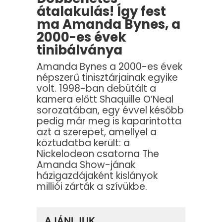
átalakulás! Így fest
ma Amanda Bynes, a
2000-es évek
tinibálványa
Amanda Bynes a 2000-es évek
népszerű tinisztárjainak egyike
volt. 1998-ban debütált a
kamera előtt Shaquille O’Neal
sorozatában, egy évvel később
pedig már meg is kaparintotta
azt a szerepet, amellyel a
köztudatba került: a
Nickelodeon csatorna The
Amanda Show-jának
házigazdájaként kislányok
milliói zárták a szívükbe.