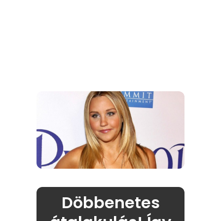
Döbbenetes