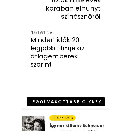
fotók a 89 éves
korában elhunyt
színésznőről
Next Article
Minden idők 20
legjobb filmje az
átlagemberek
szerint
LEGOLVASOTTABB CIKKEK
8 HÓNAP AGO
Így néz ki Romy Schneider