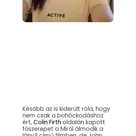
Később az is kiderült róla, hogy
nem csak a bohóckodáshoz
ért,
Colin Firth
oldalán kapott
főszerepet a Miről álmodik a
lány? című filmben, de John