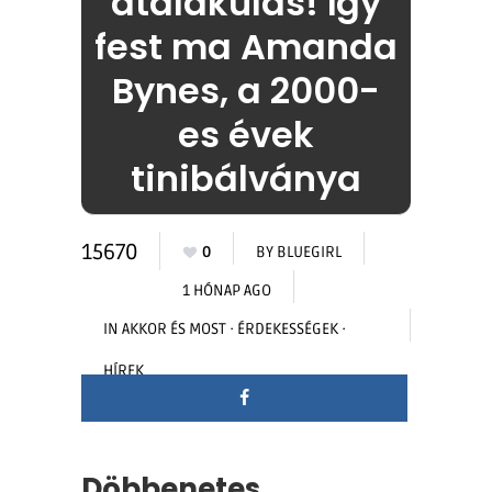
átalakulás! Így
fest ma Amanda
Bynes, a 2000-
es évek
tinibálványa
15670
0
BY
BLUEGIRL
1 HÓNAP AGO
IN
AKKOR ÉS MOST
·
ÉRDEKESSÉGEK
·
HÍREK
Döbbenetes