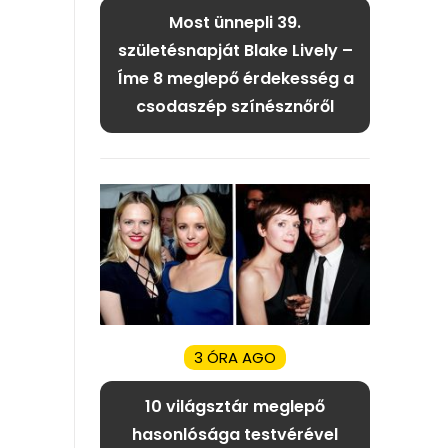
Most ünnepli 39.
születésnapját Blake Lively –
Íme 8 meglepő érdekesség a
csodaszép színésznőről
3 ÓRA AGO
10 világsztár meglepő
hasonlósága testvérével