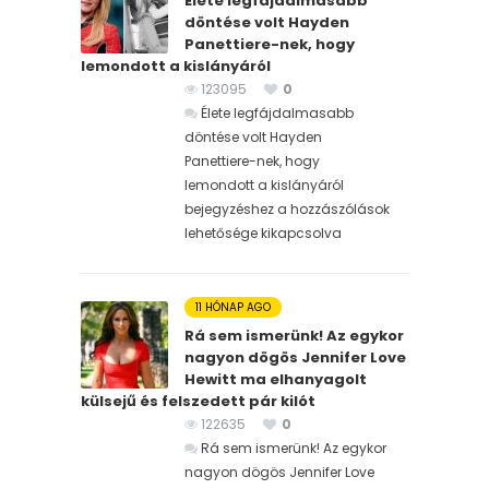
Élete legfájdalmasabb
döntése volt Hayden
Panettiere-nek, hogy
lemondott a kislányáról
123095
0
Élete legfájdalmasabb
döntése volt Hayden
Panettiere-nek, hogy
lemondott a kislányáról
bejegyzéshez
a hozzászólások
lehetősége kikapcsolva
11 HÓNAP AGO
Rá sem ismerünk! Az egykor
nagyon dögös Jennifer Love
Hewitt ma elhanyagolt
külsejű és felszedett pár kilót
122635
0
Rá sem ismerünk! Az egykor
nagyon dögös Jennifer Love