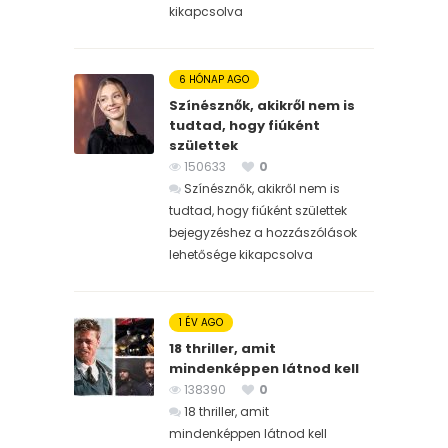
kikapcsolva
6 HÓNAP AGO
Színésznők, akikről nem is
tudtad, hogy fiúként
születtek
150633
0
Színésznők, akikről nem is
tudtad, hogy fiúként születtek
bejegyzéshez
a hozzászólások
lehetősége kikapcsolva
1 ÉV AGO
18 thriller, amit
mindenképpen látnod kell
138390
0
18 thriller, amit
mindenképpen látnod kell