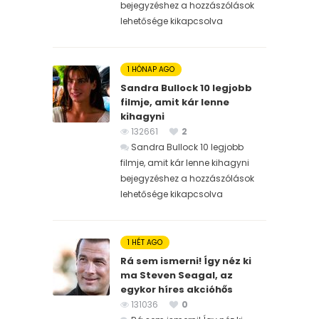
bejegyzéshez
a hozzászólások
lehetősége kikapcsolva
1 HÓNAP AGO
Sandra Bullock 10 legjobb
filmje, amit kár lenne
kihagyni
132661
2
Sandra Bullock 10 legjobb
filmje, amit kár lenne kihagyni
bejegyzéshez
a hozzászólások
lehetősége kikapcsolva
1 HÉT AGO
Rá sem ismerni! Így néz ki
ma Steven Seagal, az
egykor híres akcióhős
131036
0