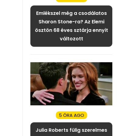
Emlékszel még a csodálatos
Sharon Stone-ra? Az Elemi
ösztön 68 éves sztárja ennyit
változott
5 ÓRA AGO
Julia Roberts fülig szerelmes