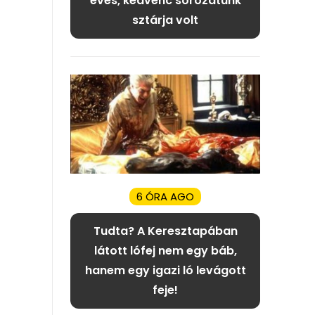
éves, kedvenc sorozatunk
sztárja volt
6 ÓRA AGO
Tudta? A Keresztapában
látott lófej nem egy báb,
hanem egy igazi ló levágott
feje!