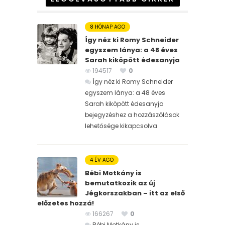
8 HÓNAP AGO
Így néz ki Romy Schneider
egyszem lánya: a 48 éves
Sarah kiköpött édesanyja
194517
0
Így néz ki Romy Schneider
egyszem lánya: a 48 éves
Sarah kiköpött édesanyja
bejegyzéshez
a hozzászólások
lehetősége kikapcsolva
4 ÉV AGO
Bébi Motkány is
bemutatkozik az új
Jégkorszakban – itt az első
előzetes hozzá!
166267
0
Bébi Motkány is