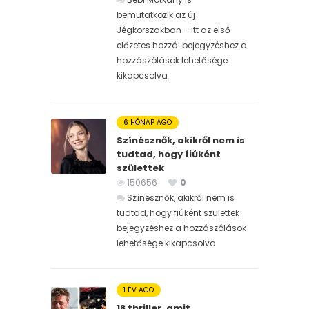
bemutatkozik az új
Jégkorszakban – itt az első
előzetes hozzá! bejegyzéshez
a
hozzászólások lehetősége
kikapcsolva
6 HÓNAP AGO
Színésznők, akikről nem is
tudtad, hogy fiúként
születtek
150656
0
Színésznők, akikről nem is
tudtad, hogy fiúként születtek
bejegyzéshez
a hozzászólások
lehetősége kikapcsolva
1 ÉV AGO
18 thriller, amit