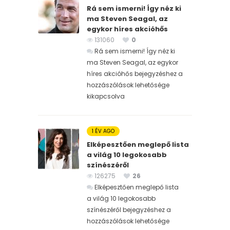
Rá sem ismerni! Így néz ki
ma Steven Seagal, az
egykor híres akcióhős
131060
0
Rá sem ismerni! Így néz ki
ma Steven Seagal, az egykor
híres akcióhős bejegyzéshez
a
hozzászólások lehetősége
kikapcsolva
1 ÉV AGO
Elképesztően meglepő lista
a világ 10 legokosabb
színészéről
126275
26
Elképesztően meglepő lista
a világ 10 legokosabb
színészéről bejegyzéshez
a
hozzászólások lehetősége