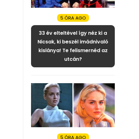
5 ÓRA AGO
33 év elteltével így néz ki a
Nicsak, ki beszél imádnivaló
kislánya! Te felismernéd az
utcán?
5 ÓRA AGO