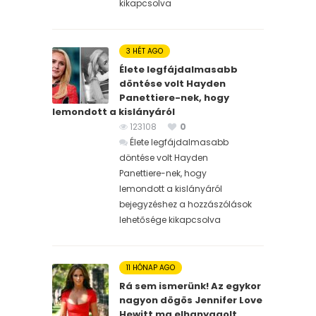
kikapcsolva
3 HÉT AGO
Élete legfájdalmasabb
döntése volt Hayden
Panettiere-nek, hogy
lemondott a kislányáról
123108
0
Élete legfájdalmasabb
döntése volt Hayden
Panettiere-nek, hogy
lemondott a kislányáról
bejegyzéshez
a hozzászólások
lehetősége kikapcsolva
11 HÓNAP AGO
Rá sem ismerünk! Az egykor
nagyon dögös Jennifer Love
Hewitt ma elhanyagolt