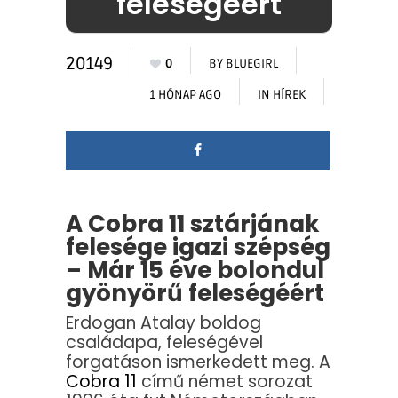
feleségéért
20149
0
BY
BLUEGIRL
1 HÓNAP AGO
IN
HÍREK
A Cobra 11 sztárjának
felesége igazi szépség
– Már 15 éve bolondul
gyönyörű feleségéért
Erdogan Atalay boldog
családapa, feleségével
forgatáson ismerkedett meg. A
Cobra 11
című német sorozat