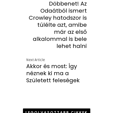
Döbbenet! Az
Odaátból ismert
Crowley hatodszor is
túlélte azt, amibe
már az első
alkalommal is bele
lehet halni
Next Article
Akkor és most: Így
néznek ki ma a
Született feleségek
LEGOLVASOTTABB CIKKEK