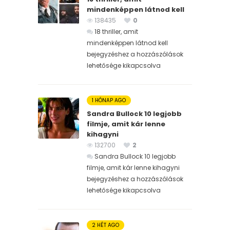
mindenképpen látnod kell
138435
0
18 thriller, amit
mindenképpen látnod kell
bejegyzéshez
a hozzászólások
lehetősége kikapcsolva
1 HÓNAP AGO
Sandra Bullock 10 legjobb
filmje, amit kár lenne
kihagyni
132700
2
Sandra Bullock 10 legjobb
filmje, amit kár lenne kihagyni
bejegyzéshez
a hozzászólások
lehetősége kikapcsolva
2 HÉT AGO