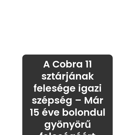
A Cobra 11
sztárjának
felesége igazi
szépség – Már
15 éve bolondul
gyönyörű