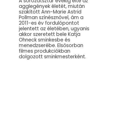
A sorozatsztár évekig élte az
agglegények életét, miután
szakított Ann-Marie Astrid
Pollman színésznővel, ám a
2011-es év fordulópontot
jelentett az életében, ugyanis
akkor szeretett bele Katja
Ohneck sminkesbe és
menedzserébe. Elsősorban
filmes produkciókban
dolgozott sminkmesterként.