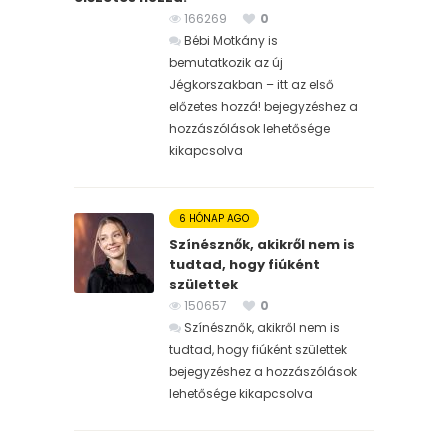
166269
0
Bébi Motkány is
bemutatkozik az új
Jégkorszakban – itt az első
előzetes hozzá! bejegyzéshez
a
hozzászólások lehetősége
kikapcsolva
6 HÓNAP AGO
Színésznők, akikről nem is
tudtad, hogy fiúként
születtek
150657
0
Színésznők, akikről nem is
tudtad, hogy fiúként születtek
bejegyzéshez
a hozzászólások
lehetősége kikapcsolva