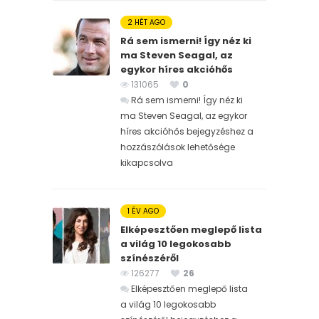
2 HÉT AGO
Rá sem ismerni! Így néz ki
ma Steven Seagal, az
egykor híres akcióhős
131065
0
Rá sem ismerni! Így néz ki
ma Steven Seagal, az egykor
híres akcióhős bejegyzéshez
a
hozzászólások lehetősége
kikapcsolva
1 ÉV AGO
Elképesztően meglepő lista
a világ 10 legokosabb
színészéről
126277
26
Elképesztően meglepő lista
a világ 10 legokosabb