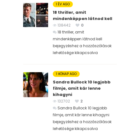
1 ÉV AGO
18 thriller, amit
mindenképpen látnod kell
138442
0
18 thriller, amit
mindenképpen látnod kell
bejegyzéshez
a hozzászólások
lehetősége kikapcsolva
1 HÓNAP AGO
Sandra Bullock 10 legjobb
filmje, amit kár lenne
kihagyni
132702
2
Sandra Bullock 10 legjobb
filmje, amit kár lenne kihagyni
bejegyzéshez
a hozzászólások
lehetősége kikapcsolva