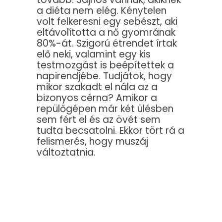
a diéta nem elég. Kénytelen
volt felkeresni egy sebészt, aki
eltávolította a nő gyomrának
80%-át. Szigorú étrendet írtak
elő neki, valamint egy kis
testmozgást is beépítettek a
napirendjébe. Tudjátok, hogy
mikor szakadt el nála az a
bizonyos cérna? Amikor a
repülőgépen már két ülésben
sem fért el és az övét sem
tudta becsatolni. Ekkor tört rá a
felismerés, hogy muszáj
változtatnia.