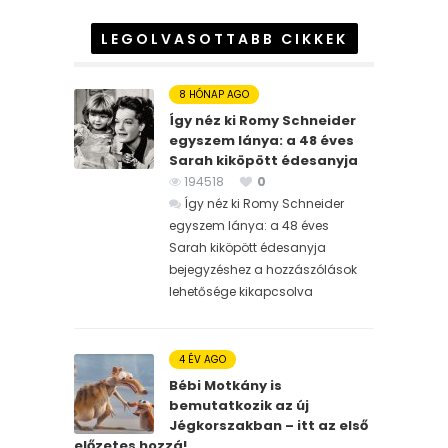
LEGOLVASOTTABB CIKKEK
8 HÓNAP AGO
Így néz ki Romy Schneider
egyszem lánya: a 48 éves
Sarah kiköpött édesanyja
194518
0
Így néz ki Romy Schneider
egyszem lánya: a 48 éves
Sarah kiköpött édesanyja
bejegyzéshez
a hozzászólások
lehetősége kikapcsolva
4 ÉV AGO
Bébi Motkány is
bemutatkozik az új
Jégkorszakban – itt az első
előzetes hozzá!