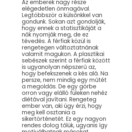
Az emberek nagy része
elégedetlen önmagával.
Legtöbbször a külsőnkkel van
gondunk. Sokan azt gondolják,
hogy ennek a statisztikáját a
nők nyomják meg, de ez
tévedés. A férfiak közül is
rengetegen változtatnának
valamit magukon. A plasztikai
sebészek szerint a férfiak között
is ugyanolyan népszerű az,
hogy befekszenek a kés alá. Na
persze, nem mindig egy műtét
a megoldás. De egy görbe
orron vagy elálló füleken nehéz
diétával javítani. Rengeteg
ember van, aki úgy érzi, hogy
meg kell osztania a
sikertörténetét. Ez egy nagyon
rendes dolog tőlük, ugyanis így
motiválhatnak másokat.