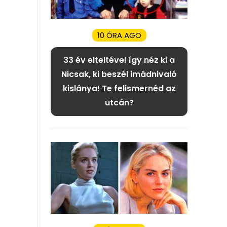
10 ÓRA AGO
33 év elteltével így néz ki a
Nicsak, ki beszél imádnivaló
kislánya! Te felismernéd az
utcán?