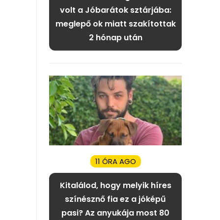
volt a Jóbarátok sztárjába:
meglepő ok miatt szakítottak
2 hónap után
11 ÓRA AGO
Kitalálod, hogy melyik híres
színésznő fia ez a jóképű
pasi? Az anyukája most 80