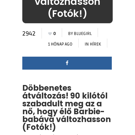
változhasson
(Fotók!)
2942
0
BY
BLUEGIRL
1 HÓNAP AGO
IN
HÍREK
Döbbenetes
átváltozás! 90 kilótól
szabadult meg az a
nő, hogy élő Barbie-
babává változhasson
(Fotók!)