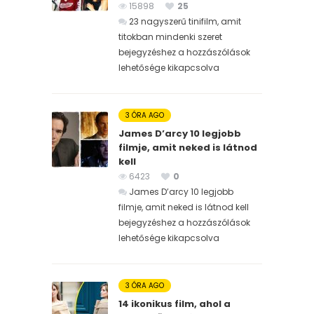
15898
25
23 nagyszerű tinifilm, amit
titokban mindenki szeret
bejegyzéshez
a hozzászólások
lehetősége kikapcsolva
3 ÓRA AGO
James D’arcy 10 legjobb
filmje, amit neked is látnod
kell
6423
0
James D’arcy 10 legjobb
filmje, amit neked is látnod kell
bejegyzéshez
a hozzászólások
lehetősége kikapcsolva
3 ÓRA AGO
14 ikonikus film, ahol a