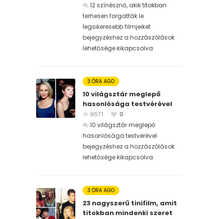
12 színésznő, akik titokban
terhesen forgatták le
legsikeresebb filmjeiket
bejegyzéshez
a hozzászólások
lehetősége kikapcsolva
3 ÓRA AGO
10 világsztár meglepő
hasonlósága testvérével
9671
0
10 világsztár meglepő
hasonlósága testvérével
bejegyzéshez
a hozzászólások
lehetősége kikapcsolva
3 ÓRA AGO
23 nagyszerű tinifilm, amit
titokban mindenki szeret