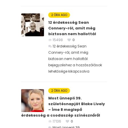
2 ÓRA AGO
12 érdekesség Sean
Connery-ról, amit még
biztosan nem hallottál
15498
0
12 érdekesség Sean
Connery-ról, amit még
biztosan nem hallottál
bejegyzéshez
a hozzászólások
lehetősége kikapcsolva
2 ÓRA AGO
Most ünnepli 39.
születésnapját Blake Lively
– Íme 8 meglepő
érdekesség a csodaszép színésznőről
17136
0
Most ünnepli 39.