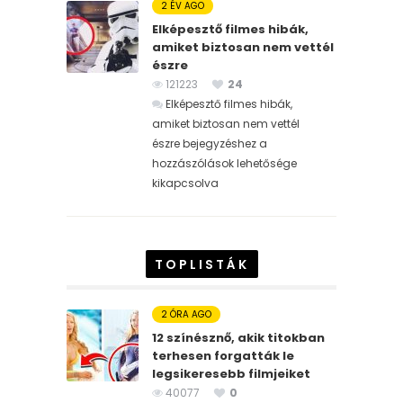
2 ÉV AGO
Elképesztő filmes hibák,
amiket biztosan nem vettél
észre
121223
24
Elképesztő filmes hibák,
amiket biztosan nem vettél
észre bejegyzéshez
a
hozzászólások lehetősége
kikapcsolva
TOPLISTÁK
2 ÓRA AGO
12 színésznő, akik titokban
terhesen forgatták le
legsikeresebb filmjeiket
40077
0