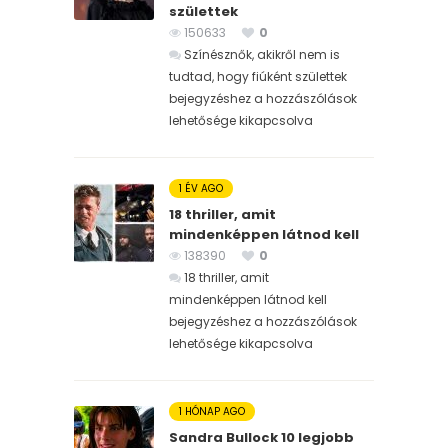
születtek
150633
0
Színésznők, akikről nem is
tudtad, hogy fiúként születtek
bejegyzéshez
a hozzászólások
lehetősége kikapcsolva
1 ÉV AGO
18 thriller, amit
mindenképpen látnod kell
138390
0
18 thriller, amit
mindenképpen látnod kell
bejegyzéshez
a hozzászólások
lehetősége kikapcsolva
1 HÓNAP AGO
Sandra Bullock 10 legjobb