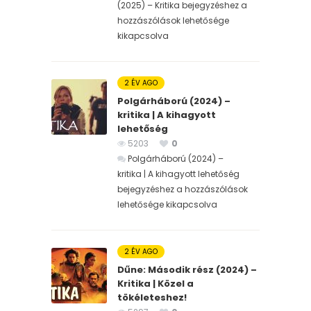
(2025) – Kritika bejegyzéshez
a
hozzászólások lehetősége
kikapcsolva
2 ÉV AGO
Polgárháború (2024) –
kritika | A kihagyott
lehetőség
5203
0
Polgárháború (2024) –
kritika | A kihagyott lehetőség
bejegyzéshez
a hozzászólások
lehetősége kikapcsolva
2 ÉV AGO
Dűne: Második rész (2024) –
Kritika | Közel a
tökéleteshez!