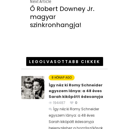
Next Article
Ő Robert Downey Jr.
magyar
szinkronhangja!
LEGOLVASOTTABB CIKKEK
8 HÓNAP AGO
Így néz ki Romy Schneider
egyszem lánya: a 48 éves
Sarah kiköpött édesanyja
194487
0
Így néz ki Romy Schneider
egyszem lánya: a 48 éves
Sarah kiköpött édesanyja
bejegyzéshez
a hozzászólások