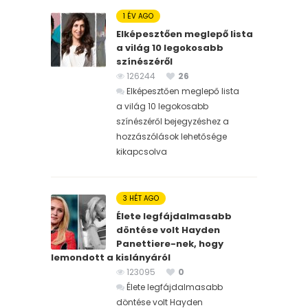
1 ÉV AGO
Elképesztően meglepő lista
a világ 10 legokosabb
színészéről
126244
26
Elképesztően meglepő lista
a világ 10 legokosabb
színészéről bejegyzéshez
a
hozzászólások lehetősége
kikapcsolva
3 HÉT AGO
Élete legfájdalmasabb
döntése volt Hayden
Panettiere-nek, hogy
lemondott a kislányáról
123095
0
Élete legfájdalmasabb
döntése volt Hayden