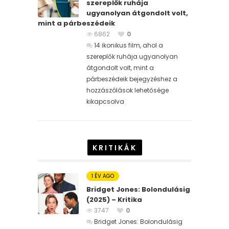
szereplők ruhája
ugyanolyan átgondolt volt,
mint a párbeszédeik
6862
0
14 ikonikus film, ahol a
szereplők ruhája ugyanolyan
átgondolt volt, mint a
párbeszédeik bejegyzéshez
a
hozzászólások lehetősége
kikapcsolva
KRITIKÁK
1 ÉV AGO
Bridget Jones: Bolondulásig
(2025) – Kritika
3747
0
Bridget Jones: Bolondulásig