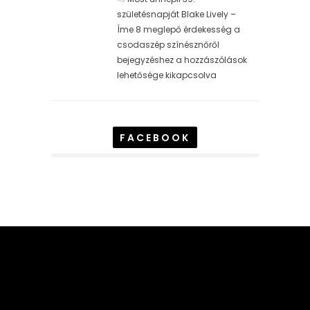
születésnapját Blake Lively –
Íme 8 meglepő érdekesség a
csodaszép színésznőről
bejegyzéshez
a hozzászólások
lehetősége kikapcsolva
FACEBOOK