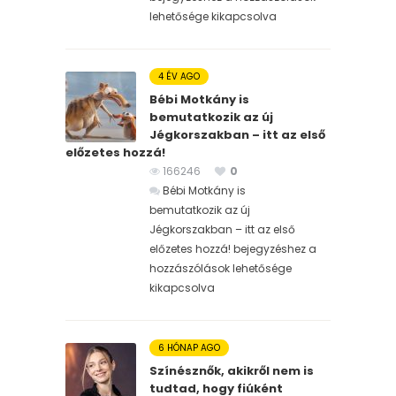
lehetősége kikapcsolva
4 ÉV AGO
Bébi Motkány is
bemutatkozik az új
Jégkorszakban – itt az első
előzetes hozzá!
166246
0
Bébi Motkány is
bemutatkozik az új
Jégkorszakban – itt az első
előzetes hozzá! bejegyzéshez
a
hozzászólások lehetősége
kikapcsolva
6 HÓNAP AGO
Színésznők, akikről nem is
tudtad, hogy fiúként