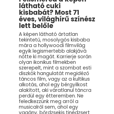
látható cuki
kisbabát? Most 71
éves, világhírű színész
lett belőle
A képen látható ártatlan
tekintetű, mosolygós kisbaba
mára a hollywoodi filmvilág
egyik legismertebb alakjává
nőtte ki magát. Karrierje során
olyan ikonikus filmekben
szerepelt, mint a szombat esti
diszkók hangulatát megidéző
táncos film, vagy az a kultikus
alkotás, ahol egy bérgyilkost
alakított, aki váratlanul táncra
perdül egy étteremben. Ne
feledkezzünk meg arról a
musicalről sem, ahol egy
vagány, bőrdzsekis tinédzsert