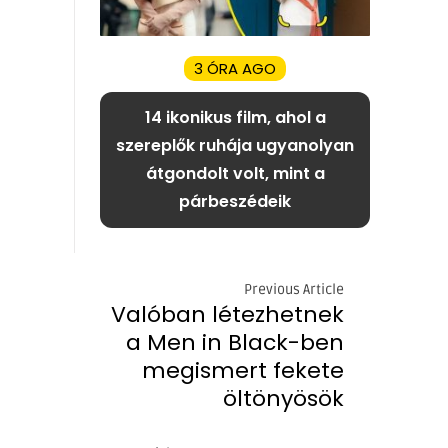
3 ÓRA AGO
14 ikonikus film, ahol a
szereplők ruhája ugyanolyan
átgondolt volt, mint a
párbeszédeik
Previous Article
Valóban létezhetnek
a Men in Black-ben
megismert fekete
öltönyösök