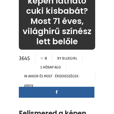
képen látható
cuki kisbabát?
Most 71 éves,
világhírű színész
lett belőle
3645
0
BY
BLUEGIRL
1 HÓNAP AGO
IN
AKKOR ÉS MOST
·
ÉRDEKESSÉGEK
·
HÍREK
Felismered a képen