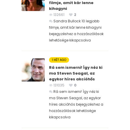
filmje, amit kár lenne
kihagyni
132661
2
Sandra Bullock 10 legjobb
filmje, amit kár lenne kihagyni
bejegyzéshez
a hozzászólások
lehetősége kikapcsolva
1 HÉT AGO
Rá sem ismerni! Így néz ki
ma Steven Seagal, az
egykor híres akcióhős
131035
0
Rá sem ismerni! Így néz ki
ma Steven Seagal, az egykor
híres akcióhős bejegyzéshez
a
hozzászólások lehetősége
kikapcsolva