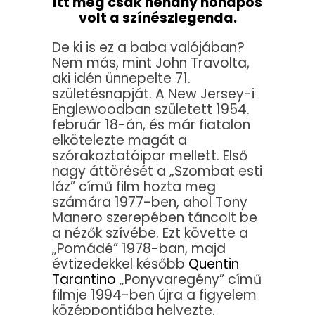
Itt még csak néhány hónapos
volt a színészlegenda.
De ki is ez a baba valójában?
Nem más, mint John Travolta,
aki idén ünnepelte 71.
születésnapját. A New Jersey-i
Englewoodban született 1954.
február 18-án, és már fiatalon
elkötelezte magát a
szórakoztatóipar mellett. Első
nagy áttörését a „Szombat esti
láz” című film hozta meg
számára 1977-ben, ahol Tony
Manero szerepében táncolt be
a nézők szívébe. Ezt követte a
„Pomádé” 1978-ban, majd
évtizedekkel később
Quentin
Tarantino
„Ponyvaregény” című
filmje 1994-ben újra a figyelem
középpontjába helyezte.