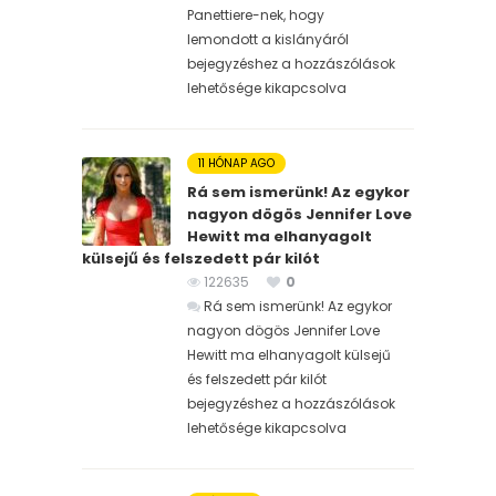
Panettiere-nek, hogy
lemondott a kislányáról
bejegyzéshez
a hozzászólások
lehetősége kikapcsolva
11 HÓNAP AGO
Rá sem ismerünk! Az egykor
nagyon dögös Jennifer Love
Hewitt ma elhanyagolt
külsejű és felszedett pár kilót
122635
0
Rá sem ismerünk! Az egykor
nagyon dögös Jennifer Love
Hewitt ma elhanyagolt külsejű
és felszedett pár kilót
bejegyzéshez
a hozzászólások
lehetősége kikapcsolva