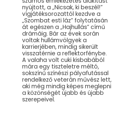
számos emlékezetes alakítást
nyújtott, a „Nicsak, ki beszél!”
vígjátéksorozattól kezdve a
„Szombat esti láz” folytatásán
át egészen a „Hajhullás” című
drámáig. Bár az évek során
voltak hullámvölgyek a
karrierjében, mindig sikerült
visszatérnie a reflektorfénybe.
A valaha volt cuki kisbabából
mára egy tiszteletre méltó,
sokszínű színészi pályafutással
rendelkező veterán művész lett,
aki még mindig képes meglepni
a közönségét újabb és újabb
szerepeivel.