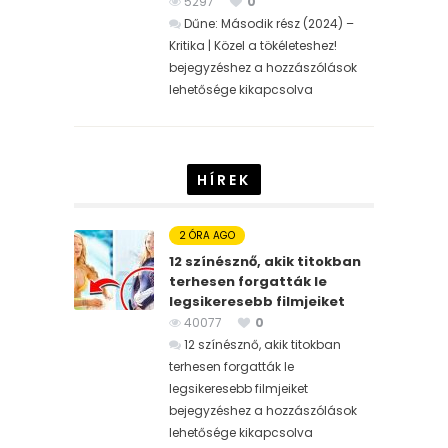
5297
0
Dűne: Második rész (2024) –
Kritika | Közel a tökéleteshez!
bejegyzéshez
a hozzászólások
lehetősége kikapcsolva
HÍREK
2 ÓRA AGO
12 színésznő, akik titokban
terhesen forgatták le
legsikeresebb filmjeiket
40077
0
12 színésznő, akik titokban
terhesen forgatták le
legsikeresebb filmjeiket
bejegyzéshez
a hozzászólások
lehetősége kikapcsolva