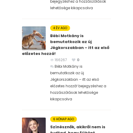
bejegyzéshez
a hozzászólások
lehetősége kikapcsolva
4 ÉV AGO
Bébi Motkány is
bemutatkozik az új
Jégkorszakban – itt az első
előzetes hozzá!
166267
0
Bébi Motkány is
bemutatkozik az új
Jégkorszakban – itt az első
előzetes hozzá! bejegyzéshez
a
hozzászólások lehetősége
kikapcsolva
6 HÓNAP AGO
Színésznők, akikről nem is
tudtad, hogy fiúként