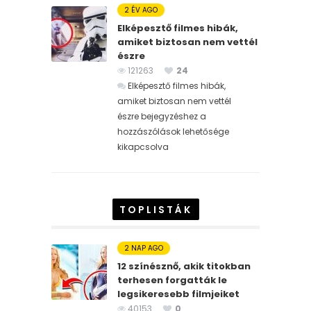
2 ÉV AGO
Elképesztő filmes hibák,
amiket biztosan nem vettél
észre
121263
24
Elképesztő filmes hibák,
amiket biztosan nem vettél
észre bejegyzéshez
a
hozzászólások lehetősége
kikapcsolva
TOPLISTÁK
2 NAP AGO
12 színésznő, akik titokban
terhesen forgatták le
legsikeresebb filmjeiket
40153
0