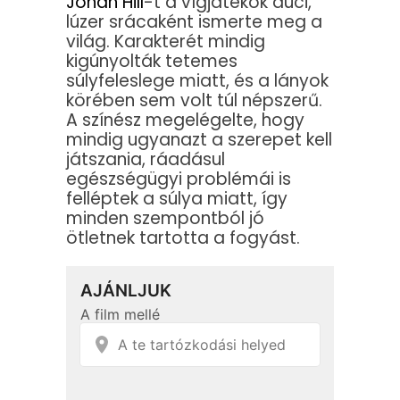
Jonah Hill
-t a vígjátékok duci,
lúzer srácaként ismerte meg a
világ. Karakterét mindig
kigúnyolták tetemes
súlyfeleslege miatt, és a lányok
körében sem volt túl népszerű.
A színész megelégelte, hogy
mindig ugyanazt a szerepet kell
játszania, ráadásul
egészségügyi problémái is
felléptek a súlya miatt, így
minden szempontból jó
ötletnek tartotta a fogyást.