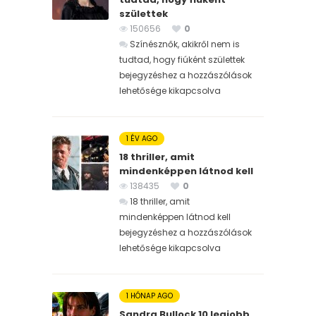
születtek
150656
0
Színésznők, akikről nem is
tudtad, hogy fiúként születtek
bejegyzéshez
a hozzászólások
lehetősége kikapcsolva
1 ÉV AGO
18 thriller, amit
mindenképpen látnod kell
138435
0
18 thriller, amit
mindenképpen látnod kell
bejegyzéshez
a hozzászólások
lehetősége kikapcsolva
1 HÓNAP AGO
Sandra Bullock 10 legjobb