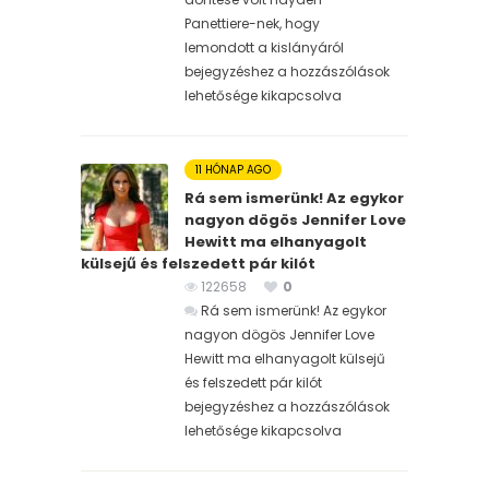
Panettiere-nek, hogy
lemondott a kislányáról
bejegyzéshez
a hozzászólások
lehetősége kikapcsolva
11 HÓNAP AGO
Rá sem ismerünk! Az egykor
nagyon dögös Jennifer Love
Hewitt ma elhanyagolt
külsejű és felszedett pár kilót
122658
0
Rá sem ismerünk! Az egykor
nagyon dögös Jennifer Love
Hewitt ma elhanyagolt külsejű
és felszedett pár kilót
bejegyzéshez
a hozzászólások
lehetősége kikapcsolva