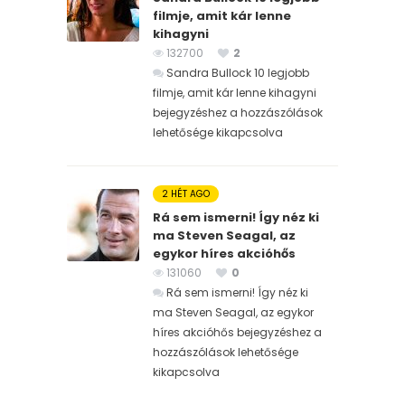
filmje, amit kár lenne
kihagyni
132700
2
Sandra Bullock 10 legjobb
filmje, amit kár lenne kihagyni
bejegyzéshez
a hozzászólások
lehetősége kikapcsolva
2 HÉT AGO
Rá sem ismerni! Így néz ki
ma Steven Seagal, az
egykor híres akcióhős
131060
0
Rá sem ismerni! Így néz ki
ma Steven Seagal, az egykor
híres akcióhős bejegyzéshez
a
hozzászólások lehetősége
kikapcsolva