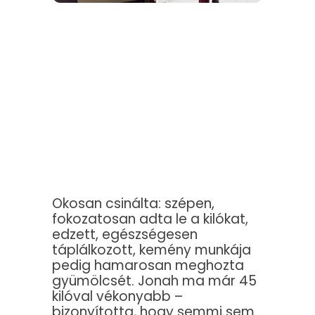
Okosan csinálta: szépen,
fokozatosan adta le a kilókat,
edzett, egészségesen
táplálkozott, kemény munkája
pedig hamarosan meghozta
gyümölcsét. Jonah ma már 45
kilóval vékonyabb –
bizonyította, hogy semmi sem