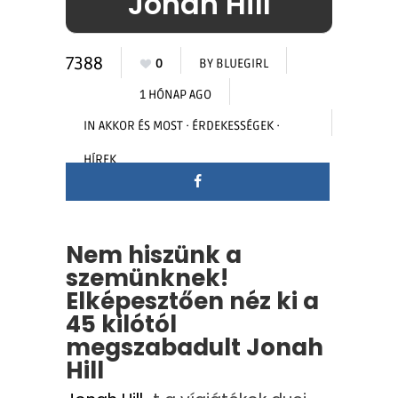
Jonah Hill
7388
0
BY
BLUEGIRL
1 HÓNAP AGO
IN
AKKOR ÉS MOST
·
ÉRDEKESSÉGEK
·
HÍREK
Nem hiszünk a
szemünknek!
Elképesztően néz ki a
45 kilótól
megszabadult Jonah
Hill