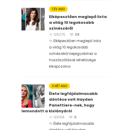
1 ÉV AGO
Elképesztően meglepő lista
a világ 10 legokosabb
színészéről
126275
26
Elképesztően meglepő lista
a világ 10 legokosabb
színészéről bejegyzéshez
a
hozzászólások lehetősége
kikapcsolva
3 HÉT AGO
Élete legfájdalmasabb
döntése volt Hayden
Panettiere-nek, hogy
lemondott a kislányáról
123108
0
Élete legfájdalmasabb
döntése volt Hayden