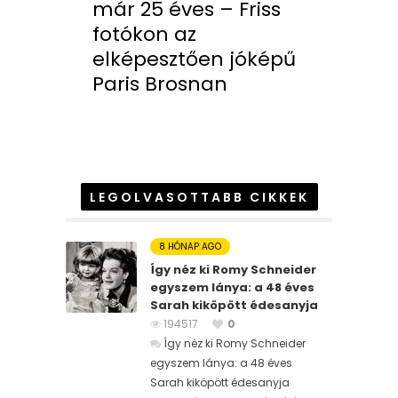
már 25 éves – Friss
fotókon az
elképesztően jóképű
Paris Brosnan
LEGOLVASOTTABB CIKKEK
8 HÓNAP AGO
Így néz ki Romy Schneider
egyszem lánya: a 48 éves
Sarah kiköpött édesanyja
194517
0
Így néz ki Romy Schneider
egyszem lánya: a 48 éves
Sarah kiköpött édesanyja