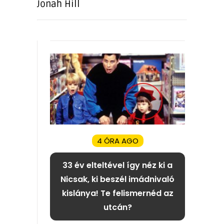
Jonah Hill
4 ÓRA AGO
33 év elteltével így néz ki a
Nicsak, ki beszél imádnivaló
kislánya! Te felismernéd az
utcán?