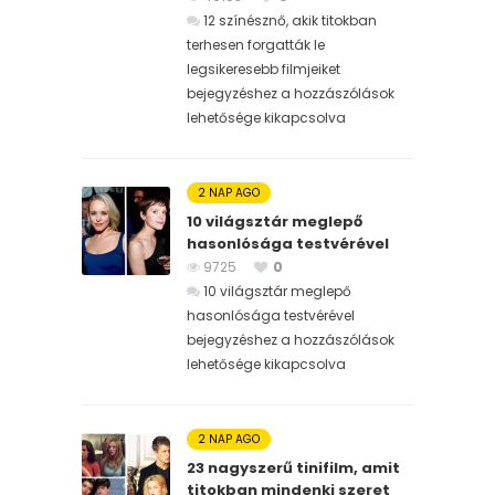
12 színésznő, akik titokban
terhesen forgatták le
legsikeresebb filmjeiket
bejegyzéshez
a hozzászólások
lehetősége kikapcsolva
2 NAP AGO
10 világsztár meglepő
hasonlósága testvérével
9725
0
10 világsztár meglepő
hasonlósága testvérével
bejegyzéshez
a hozzászólások
lehetősége kikapcsolva
2 NAP AGO
23 nagyszerű tinifilm, amit
titokban mindenki szeret