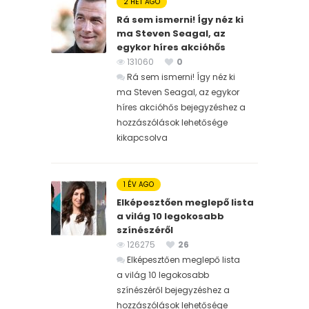
2 HÉT AGO
Rá sem ismerni! Így néz ki
ma Steven Seagal, az
egykor híres akcióhős
131060
0
Rá sem ismerni! Így néz ki
ma Steven Seagal, az egykor
híres akcióhős bejegyzéshez
a
hozzászólások lehetősége
kikapcsolva
1 ÉV AGO
Elképesztően meglepő lista
a világ 10 legokosabb
színészéről
126275
26
Elképesztően meglepő lista
a világ 10 legokosabb
színészéről bejegyzéshez
a
hozzászólások lehetősége