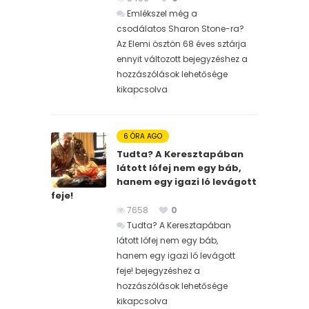
Emlékszel még a
csodálatos Sharon Stone-ra?
Az Elemi ösztön 68 éves sztárja
ennyit változott bejegyzéshez
a
hozzászólások lehetősége
kikapcsolva
6 ÓRA AGO
Tudta? A Keresztapában
látott lófej nem egy báb,
hanem egy igazi ló levágott
feje!
7658
0
Tudta? A Keresztapában
látott lófej nem egy báb,
hanem egy igazi ló levágott
feje! bejegyzéshez
a
hozzászólások lehetősége
kikapcsolva