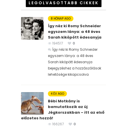
LEGOLVASOTTABB CIKKEK
8 HÓNAP AGO
Így néz ki Romy Schneider
egyszem lánya: a 48 éves
Sarah kiköpött édesanyja
194517
0
Így néz ki Romy Schneider
egyszem lánya: a 48 éves
Sarah kiköpött édesanyja
bejegyzéshez
a hozzászólások
lehetősége kikapcsolva
4 ÉV AGO
Bébi Motkány is
bemutatkozik az új
Jégkorszakban – itt az első
előzetes hozzá!
166267
0