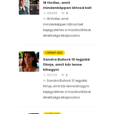
18 thriller, amit
mindenképpen látnod kell
138435
0
18 thriller, amit
mindenképpen látnod kell
bejegyzéshez
a hozzászólások
lehetősége kikapcsolva
1 HÓNAP AGO
Sandra Bullock 10 legjobb
filmje, amit kár lenne
kihagyni
132700
2
Sandra Bullock 10 legjobb
filmje, amit kár lenne kihagyni
bejegyzéshez
a hozzászólások
lehetősége kikapcsolva