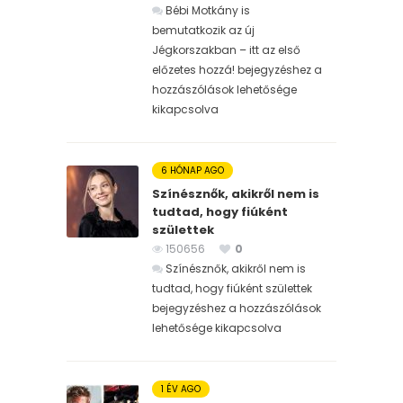
Bébi Motkány is
bemutatkozik az új
Jégkorszakban – itt az első
előzetes hozzá! bejegyzéshez
a
hozzászólások lehetősége
kikapcsolva
6 HÓNAP AGO
Színésznők, akikről nem is
tudtad, hogy fiúként
születtek
150656
0
Színésznők, akikről nem is
tudtad, hogy fiúként születtek
bejegyzéshez
a hozzászólások
lehetősége kikapcsolva
1 ÉV AGO