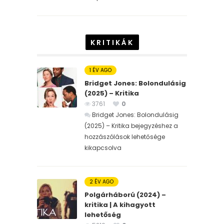
KRITIKÁK
1 ÉV AGO
Bridget Jones: Bolondulásig
(2025) – Kritika
3761
0
Bridget Jones: Bolondulásig
(2025) – Kritika bejegyzéshez
a
hozzászólások lehetősége
kikapcsolva
2 ÉV AGO
Polgárháború (2024) –
kritika | A kihagyott
lehetőség