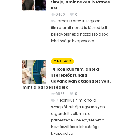
filmje, amit neked is látnod
kell
6460
0
James D’arcy 10 legjobb
filmje, amit neked is látnod kell
bejegyzéshez
a hozzászólások
lehetősége kikapcsolva
2 NAP AGO
14 ikonikus film, ahol a
szereplők ruhája
ugyanolyan átgondolt volt,
mint a párbeszédeik
6928
0
14 ikonikus film, ahol a
szereplők ruhája ugyanolyan
átgondolt volt, mint a
párbeszédeik bejegyzéshez
a
hozzászólások lehetősége
kikapcsolva