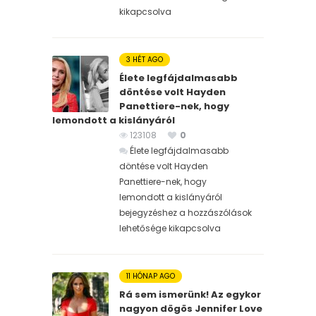
kikapcsolva
3 HÉT AGO
Élete legfájdalmasabb
döntése volt Hayden
Panettiere-nek, hogy
lemondott a kislányáról
123108
0
Élete legfájdalmasabb
döntése volt Hayden
Panettiere-nek, hogy
lemondott a kislányáról
bejegyzéshez
a hozzászólások
lehetősége kikapcsolva
11 HÓNAP AGO
Rá sem ismerünk! Az egykor
nagyon dögös Jennifer Love