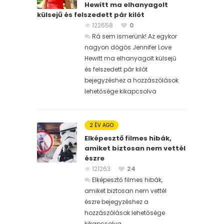
Hewitt ma elhanyagolt
külsejű és felszedett pár kilót
122658
0
Rá sem ismerünk! Az egykor
nagyon dögös Jennifer Love
Hewitt ma elhanyagolt külsejű
és felszedett pár kilót
bejegyzéshez
a hozzászólások
lehetősége kikapcsolva
2 ÉV AGO
Elképesztő filmes hibák,
amiket biztosan nem vettél
észre
121263
24
Elképesztő filmes hibák,
amiket biztosan nem vettél
észre bejegyzéshez
a
hozzászólások lehetősége
kikapcsolva