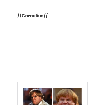
//Cornelius//