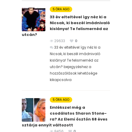
5 ÓRA AGO
33 év elteltével így néz ki a
Nicsak, ki beszél imádnivaló
kislánya! Te felismernéd az
utcán?
29633
0
33 év elteltével így néz ki a
Nicsak, ki beszél imádnivaló
kislánya! Te felismernéd az
utcán? bejegyzéshez
a
hozzászólások lehetősége
kikapcsolva
5 ÓRA AGO
Emlékszel még a
csodálatos Sharon Stone-
ra? Az Elemi ösztön 68 éves
sztárja ennyit változott
8456
0