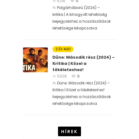
5216
0
Polgárháború (2024) –
kritika | A kihagyott lehetőség
bejegyzéshez
a hozzászólások
lehetősége kikapcsolva
2 ÉV AGO
Dűne: Második rész (2024) –
Kritika | Közel a
tökéleteshez!
5308
0
Dűne: Második rész (2024) –
Kritika | Közel a tökéleteshez!
bejegyzéshez
a hozzászólások
lehetősége kikapcsolva
HÍREK