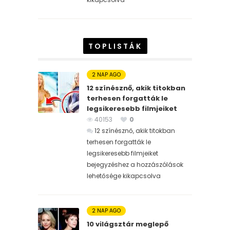
TOPLISTÁK
2 NAP AGO
12 színésznő, akik titokban
terhesen forgatták le
legsikeresebb filmjeiket
40153
0
12 színésznő, akik titokban
terhesen forgatták le
legsikeresebb filmjeiket
bejegyzéshez
a hozzászólások
lehetősége kikapcsolva
2 NAP AGO
10 világsztár meglepő