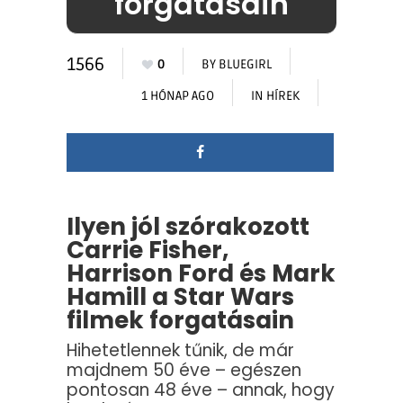
forgatásain
1566
0
BY
BLUEGIRL
1 HÓNAP AGO
IN
HÍREK
Ilyen jól szórakozott
Carrie Fisher,
Harrison Ford és Mark
Hamill a Star Wars
filmek forgatásain
Hihetetlennek tűnik, de már
majdnem 50 éve – egészen
pontosan 48 éve – annak, hogy