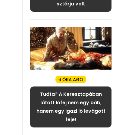
sztárja volt
6 ÓRA AGO
Tudta? A Keresztapában
látott lófej nem egy báb,
hanem egy igazi ló levágott
feje!