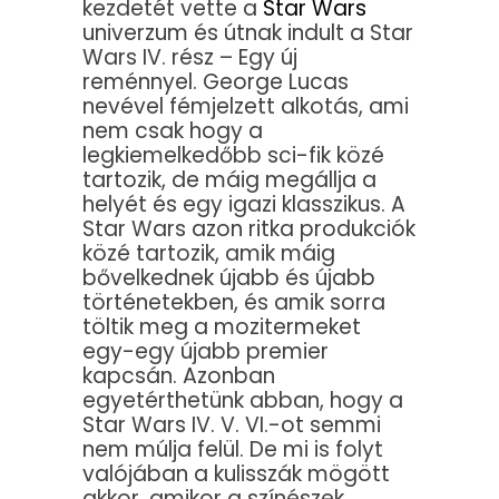
kezdetét vette a
Star Wars
univerzum és útnak indult a Star
Wars IV. rész – Egy új
reménnyel. George Lucas
nevével fémjelzett alkotás, ami
nem csak hogy a
legkiemelkedőbb sci-fik közé
tartozik, de máig megállja a
helyét és egy igazi klasszikus. A
Star Wars azon ritka produkciók
közé tartozik, amik máig
bővelkednek újabb és újabb
történetekben, és amik sorra
töltik meg a mozitermeket
egy-egy újabb premier
kapcsán. Azonban
egyetérthetünk abban, hogy a
Star Wars IV. V. VI.-ot semmi
nem múlja felül. De mi is folyt
valójában a kulisszák mögött
akkor, amikor a színészek