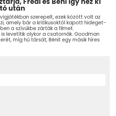
tárja, Frédi és Béni így néz ki
tó után
gjátékban szerepelt, ezek között volt az
i, amely bár a kritikusoktól kapott hideget-
ben a szívükbe zárták a filmet.
s levetítik olykor a csatornák. Goodman
terét, míg hű társát, Bénit egy másik híres