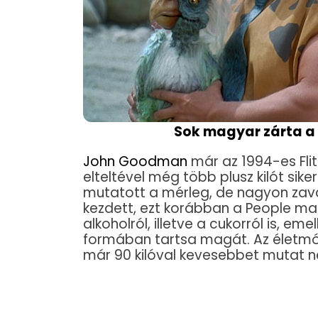
Sok magyar zárta a 
John Goodman
már az 1994-es Flit
elteltével még több plusz kilót sikerü
mutatott a mérleg, de nagyon zava
kezdett, ezt korábban a People m
alkoholról, illetve a cukorról is, e
formában tartsa magát. Az életm
már 90 kilóval kevesebbet mutat ne