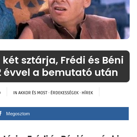
két sztárja, Frédi és Béni
32 évvel a bemutató után
O
IN
AKKOR ÉS MOST
·
ÉRDEKESSÉGEK
·
HÍREK
Megosztom