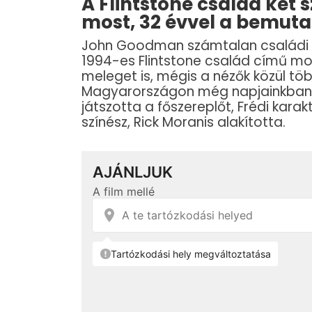
A Flintstone család két sz
most, 32 évvel a bemuta
John Goodman számtalan családi ví
1994-es Flintstone család című moz
meleget is, mégis a nézők közül töb
Magyarországon még napjainkban i
játszotta a főszereplőt, Frédi karak
színész, Rick Moranis alakította.