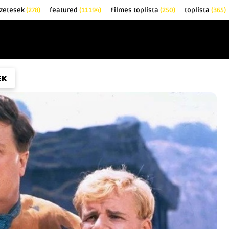
zetesek
(278)
featured
(11194)
Filmes toplista
(250)
toplista
(365)
EK
KRITIKÁK
TOPLISTÁK
FILMAJÁNLÓ