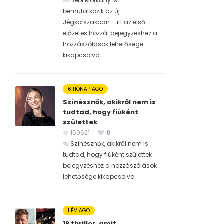
Bébi Motkány is
bemutatkozik az új
Jégkorszakban – itt az első
előzetes hozzá! bejegyzéshez
a
hozzászólások lehetősége
kikapcsolva
6 HÓNAP AGO
Színésznők, akikről nem is
tudtad, hogy fiúként
születtek
150621
0
Színésznők, akikről nem is
tudtad, hogy fiúként születtek
bejegyzéshez
a hozzászólások
lehetősége kikapcsolva
1 ÉV AGO
18 thriller, amit