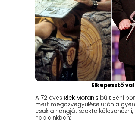
Elképesztő vá
A 72 éves
Rick Moranis
bújt Béni bő
mert megözvegyülése után a gyerek
csak a hangját szokta kölcsönözni, d
napjainkban: