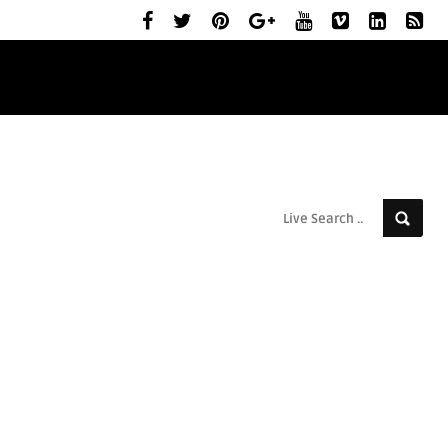
ELŐZETESEK
MOZIBEMUTATÓK
RÓLUNK