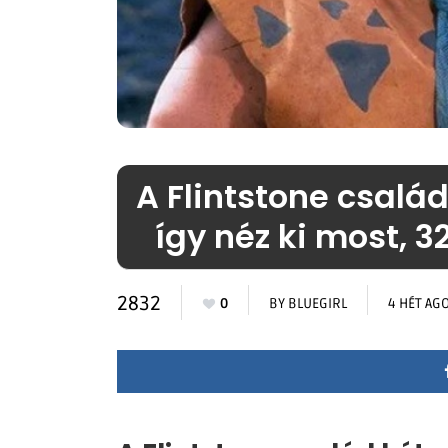
A Flintstone család 
így néz ki most, 
2832
0
BY
BLUEGIRL
4 HÉT AG