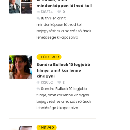
mindenképpen látnod kell
138374
0
18 thriller, amit
mindenképpen látnod kell
bejegyzéshez
a hozzászólások
lehetősége kikapcsolva
1 HÓNAP AGO
Sandra Bullock 10 legjobb
filmje, amit kár lenne
kihagyni
132652
2
Sandra Bullock 10 legjobb
filmje, amit kár lenne kihagyni
bejegyzéshez
a hozzászólások
lehetősége kikapcsolva
1 HÉT AGO