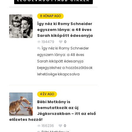
8 HÓNAP AGO
Így néz ki Romy Schneider
egyszem lánya: a 48 éves
Sarah kiköpött édesanyja
194479
0
Így néz ki Romy Schneider
egyszem lánya: a 48 éves
Sarah kiköpött édesanyja
bejegyzéshez
a hozzászólások
lehetősége kikapcsolva
4 ÉV AGO
Bébi Motkány is
bemutatkozik az új
Jégkorszakban – itt az első
előzetes hozzá!
166236
0