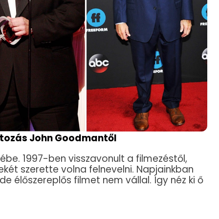
ltozás John Goodmantől
rébe. 1997-ben visszavonult a filmezéstől,
ét szerette volna felnevelni. Napjainkban
e élőszereplős filmet nem vállal. Így néz ki ő