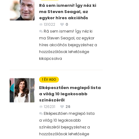
Rá sem ismerni! Így néz ki
ma Steven Seagal, az
egykor híres akcióhős
131022
0
Rá sem ismerni! Így néz ki
ma Steven Seagal, az egykor
híres akcióhős bejegyzéshez
a
hozzászólások lehetősége
kikapcsolva
1 ÉV AGO
Elképesztően meglepő lista
a világ 10 legokosabb
színészéről
126231
26
Elképesztően meglepő lista
a világ 10 legokosabb
színészéről bejegyzéshez
a
hozzászólások lehetősége