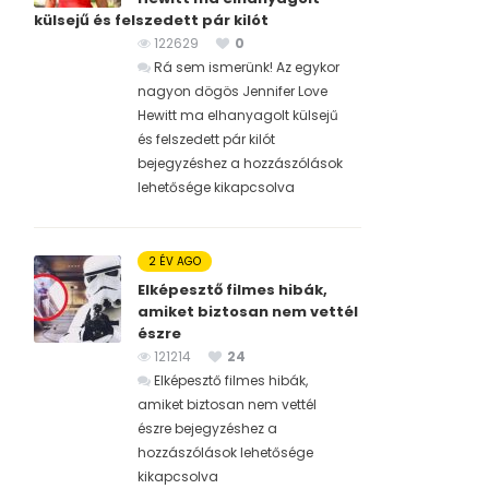
külsejű és felszedett pár kilót
122629
0
Rá sem ismerünk! Az egykor
nagyon dögös Jennifer Love
Hewitt ma elhanyagolt külsejű
és felszedett pár kilót
bejegyzéshez
a hozzászólások
lehetősége kikapcsolva
2 ÉV AGO
Elképesztő filmes hibák,
amiket biztosan nem vettél
észre
121214
24
Elképesztő filmes hibák,
amiket biztosan nem vettél
észre bejegyzéshez
a
hozzászólások lehetősége
kikapcsolva