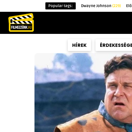
Popular tags:
Dwayne Johnson
(229)
Elő
KEZDŐOLDAL
HÍREK
ÉRDEKESSÉG