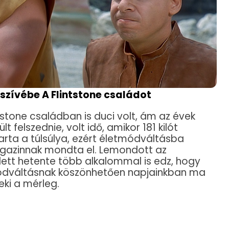
szívébe A Flintstone családot
stone családban is duci volt, ám az évek
lt felszednie, volt idő, amikor 181 kilót
rta a túlsúlya, ezért életmódváltásba
agazinnak mondta el. Lemondott az
mellett hetente több alkalommal is edz, hogy
ódváltásnak köszönhetően napjainkban ma
ki a mérleg.