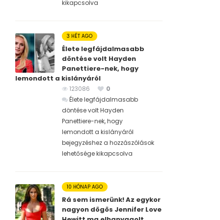
kikapcsolva
3 HÉT AGO
Élete legfájdalmasabb
döntése volt Hayden
Panettiere-nek, hogy
lemondott a kislányáról
123086
0
Élete legfájdalmasabb
döntése volt Hayden
Panettiere-nek, hogy
lemondott a kislányáról
bejegyzéshez
a hozzászólások
lehetősége kikapcsolva
10 HÓNAP AGO
Rá sem ismerünk! Az egykor
nagyon dögös Jennifer Love
Hewitt ma elhanyagolt