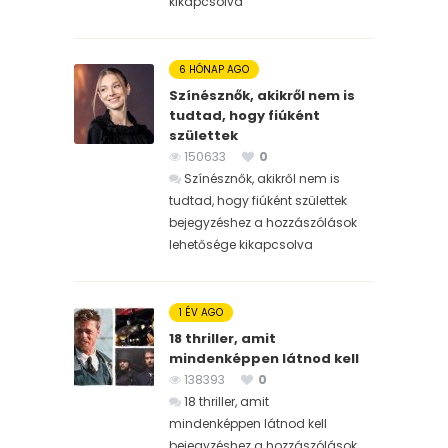
kikapcsolva
6 HÓNAP AGO
Színésznők, akikről nem is
tudtad, hogy fiúként
születtek
150633
0
Színésznők, akikről nem is
tudtad, hogy fiúként születtek
bejegyzéshez
a hozzászólások
lehetősége kikapcsolva
1 ÉV AGO
18 thriller, amit
mindenképpen látnod kell
138393
0
18 thriller, amit
mindenképpen látnod kell
bejegyzéshez
a hozzászólások