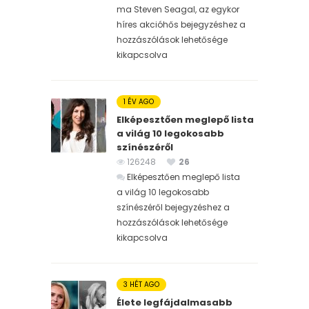
ma Steven Seagal, az egykor
híres akcióhős bejegyzéshez
a
hozzászólások lehetősége
kikapcsolva
1 ÉV AGO
Elképesztően meglepő lista
a világ 10 legokosabb
színészéről
126248
26
Elképesztően meglepő lista
a világ 10 legokosabb
színészéről bejegyzéshez
a
hozzászólások lehetősége
kikapcsolva
3 HÉT AGO
Élete legfájdalmasabb