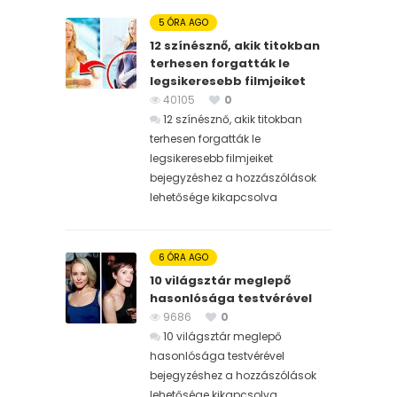
5 ÓRA AGO
12 színésznő, akik titokban
terhesen forgatták le
legsikeresebb filmjeiket
40105
0
12 színésznő, akik titokban
terhesen forgatták le
legsikeresebb filmjeiket
bejegyzéshez
a hozzászólások
lehetősége kikapcsolva
6 ÓRA AGO
10 világsztár meglepő
hasonlósága testvérével
9686
0
10 világsztár meglepő
hasonlósága testvérével
bejegyzéshez
a hozzászólások
lehetősége kikapcsolva