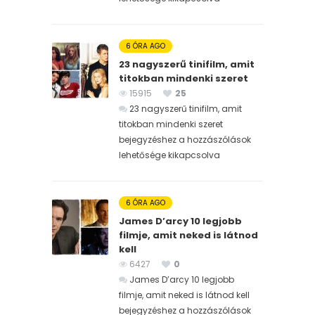
6 ÓRA AGO
23 nagyszerű tinifilm, amit
titokban mindenki szeret
15915
25
23 nagyszerű tinifilm, amit
titokban mindenki szeret
bejegyzéshez
a hozzászólások
lehetősége kikapcsolva
6 ÓRA AGO
James D’arcy 10 legjobb
filmje, amit neked is látnod
kell
6427
0
James D’arcy 10 legjobb
filmje, amit neked is látnod kell
bejegyzéshez
a hozzászólások