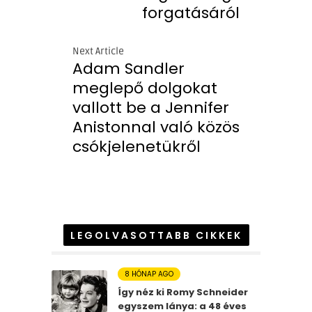
forgatásáról
Next Article
Adam Sandler
meglepő dolgokat
vallott be a Jennifer
Anistonnal való közös
csókjelenetükről
LEGOLVASOTTABB CIKKEK
8 HÓNAP AGO
Így néz ki Romy Schneider
egyszem lánya: a 48 éves