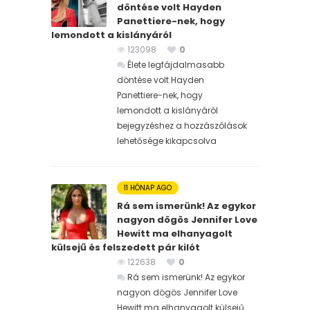
döntése volt Hayden
Panettiere-nek, hogy
lemondott a kislányáról
123098
0
Élete legfájdalmasabb
döntése volt Hayden
Panettiere-nek, hogy
lemondott a kislányáról
bejegyzéshez
a hozzászólások
lehetősége kikapcsolva
11 HÓNAP AGO
Rá sem ismerünk! Az egykor
nagyon dögös Jennifer Love
Hewitt ma elhanyagolt
külsejű és felszedett pár kilót
122638
0
Rá sem ismerünk! Az egykor
nagyon dögös Jennifer Love
Hewitt ma elhanyagolt külsejű