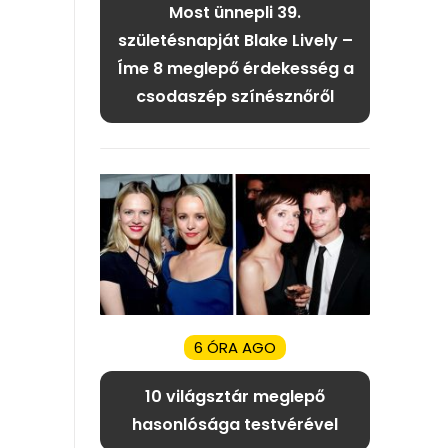
Most ünnepli 39.
születésnapját Blake Lively –
Íme 8 meglepő érdekesség a
csodaszép színésznőről
6 ÓRA AGO
10 világsztár meglepő
hasonlósága testvérével