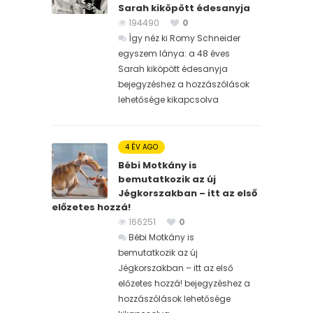
Sarah kiköpött édesanyja
194490
0
Így néz ki Romy Schneider
egyszem lánya: a 48 éves
Sarah kiköpött édesanyja
bejegyzéshez
a hozzászólások
lehetősége kikapcsolva
4 ÉV AGO
Bébi Motkány is
bemutatkozik az új
Jégkorszakban – itt az első
előzetes hozzá!
166251
0
Bébi Motkány is
bemutatkozik az új
Jégkorszakban – itt az első
előzetes hozzá! bejegyzéshez
a
hozzászólások lehetősége