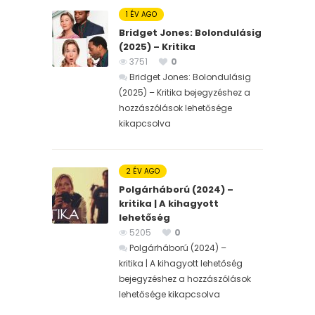
1 ÉV AGO
Bridget Jones: Bolondulásig
(2025) – Kritika
3751
0
Bridget Jones: Bolondulásig
(2025) – Kritika bejegyzéshez
a
hozzászólások lehetősége
kikapcsolva
2 ÉV AGO
Polgárháború (2024) –
kritika | A kihagyott
lehetőség
5205
0
Polgárháború (2024) –
kritika | A kihagyott lehetőség
bejegyzéshez
a hozzászólások
lehetősége kikapcsolva