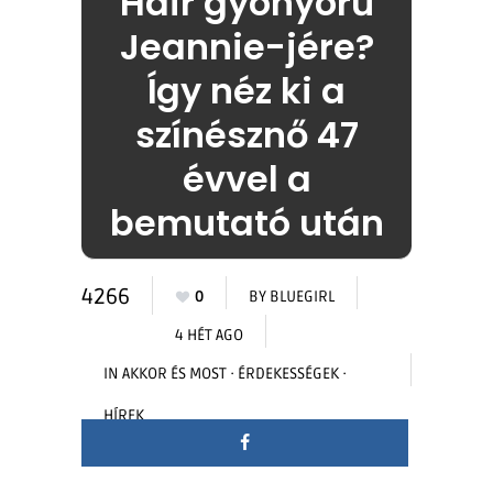
Hair gyönyörű
Jeannie-jére?
Így néz ki a
színésznő 47
évvel a
bemutató után
4266
0
BY
BLUEGIRL
4 HÉT AGO
IN
AKKOR ÉS MOST
·
ÉRDEKESSÉGEK
·
HÍREK