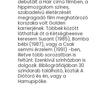
debütált a Hair című filmben, a
hippimozgalom színes,
szabadelvű életérzését
megragadó film meghatározó
korszaka volt Golden
karrierjének. Többek között
láthattuk őt a Kétségbeesve
keresem Susant (1985), Bomba
bébi (1987), vagy a Csak
semmi érzelem (1991) -ben,
illetve több sorozatban is
feltűnt. Ezenkívül színházban is
dolgozik. Bibliográfiájában 30
színdarab található, köztük A
Diótörő és én, vagy a
Hamupipőke.