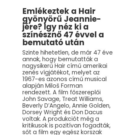
Emlékeztek a Hair
gyönyörű Jeannie-
jére? Így néz ki a
színésznő 47 évvel a
bemutató után
Szinte hihetetlen, de már 47 éve
annak, hogy bemutatták a
nagysikerű Hair című amerikai
zenés vígjátékot, melyet az
1967-es azonos című musical
alapján Miloš Forman
rendezett. A film főszereplői
John Savage, Treat Williams,
Beverly D’Angelo, Annie Golden,
Dorsey Wright és Don Dacus
voltak. A produkciót még a
kritikusok is pozitívan fogadták,
sőt a film egy egész korszak