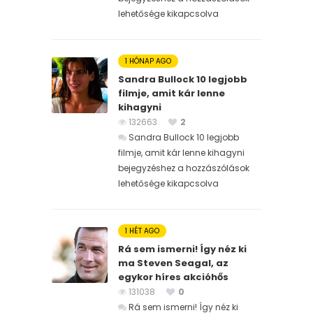
lehetősége kikapcsolva
1 HÓNAP AGO
Sandra Bullock 10 legjobb
filmje, amit kár lenne
kihagyni
132663
2
Sandra Bullock 10 legjobb
filmje, amit kár lenne kihagyni
bejegyzéshez
a hozzászólások
lehetősége kikapcsolva
1 HÉT AGO
Rá sem ismerni! Így néz ki
ma Steven Seagal, az
egykor híres akcióhős
131038
0
Rá sem ismerni! Így néz ki