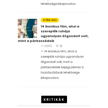
lehetősége kikapcsolva
6 ÓRA AGO
14 ikonikus film, ahol a
szereplők ruhája
ugyanolyan átgondolt volt,
mint a párbeszédeik
6885
0
14 ikonikus film, ahol a
szereplők ruhája ugyanolyan
átgondolt volt, mint a
párbeszédeik bejegyzéshez
a
hozzászólások lehetősége
kikapcsolva
KRITIKÁK