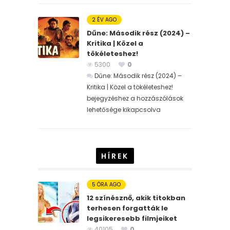
2 ÉV AGO
Dűne: Második rész (2024) –
Kritika | Közel a
tökéleteshez!
5300
0
Dűne: Második rész (2024) –
Kritika | Közel a tökéleteshez!
bejegyzéshez
a hozzászólások
lehetősége kikapcsolva
HÍREK
5 ÓRA AGO
12 színésznő, akik titokban
terhesen forgatták le
legsikeresebb filmjeiket
40105
0