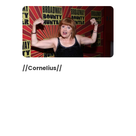
//Cornelius//