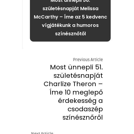
Most ünnepli 56.
születésnapját Melissa
McCarthy – Íme az 5 kedvenc
vígjátékunk a humoros
színésznőtől
Previous Article
Most ünnepli 51.
születésnapját
Charlize Theron –
Íme 10 meglepő
érdekesség a
csodaszép
színésznőről
Next Article