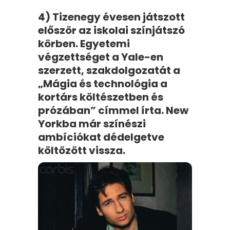
4) Tizenegy évesen játszott
először az iskolai színjátszó
körben. Egyetemi
végzettséget a Yale-en
szerzett, szakdolgozatát a
„Mágia és technológia a
kortárs költészetben és
prózában” címmel írta. New
Yorkba már színészi
ambíciókat dédelgetve
költözött vissza.