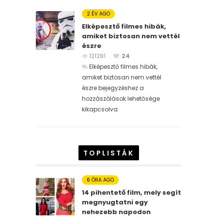
2 ÉV AGO
Elképesztő filmes hibák,
amiket biztosan nem vettél
észre
121281
24
Elképesztő filmes hibák,
amiket biztosan nem vettél
észre bejegyzéshez
a
hozzászólások lehetősége
kikapcsolva
TOPLISTÁK
6 ÓRA AGO
14 pihentető film, mely segít
megnyugtatni egy
nehezebb napodon