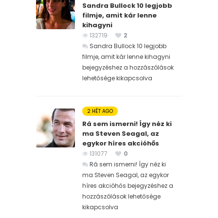
Sandra Bullock 10 legjobb
filmje, amit kár lenne
kihagyni
132719
2
Sandra Bullock 10 legjobb
filmje, amit kár lenne kihagyni
bejegyzéshez
a hozzászólások
lehetősége kikapcsolva
2 HÉT AGO
Rá sem ismerni! Így néz ki
ma Steven Seagal, az
egykor híres akcióhős
131077
0
Rá sem ismerni! Így néz ki
ma Steven Seagal, az egykor
híres akcióhős bejegyzéshez
a
hozzászólások lehetősége
kikapcsolva