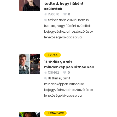
tudtad, hogy fiúként
születtek
150670
0
Színésznők, akikről nem is
tudtad, hogy fiúként születtek
bejegyzéshez
a hozzászólások
lehetősége kikapcsolva
1 ÉV AGO
18 thriller, amit
mindenképpen látnod kell
138462
0
18 thriller, amit
mindenképpen látnod kell
bejegyzéshez
a hozzászólások
lehetősége kikapcsolva
1 HÓNAP AGO