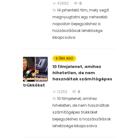
42682
0
14 pihentető film, mely segít
megnyugtatni egy nehezebb
napodon bejegyzéshez
a
hozzászólások lehetősége
kikapcsolva
6 ÓRA AGO
10 filmjelenet, amihez
hihetetlen, de nem
használtak számítógépes
trükköket
12253
0
10 filmjelenet, amihez
hihetetlen, de nem használtak
számítógépes trükköket
bejegyzéshez
a hozzászólások
lehetősége kikapcsolva