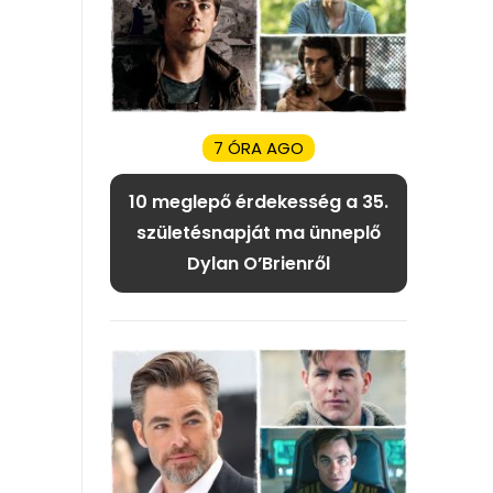
7 ÓRA AGO
10 meglepő érdekesség a 35.
születésnapját ma ünneplő
Dylan O’Brienről