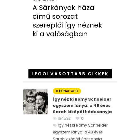
A Sárkányok háza
című sorozat
szereplői így néznek
ki a valóságban
LEGOLVASOTTABB CIKKEK
8 HÓNAP AGO
Így néz ki Romy Schneider
egyszem lánya: a 48 éves
Sarah kiköpött édesanyja
194532
0
Így néz ki Romy Schneider
egyszem lánya: a 48 éves
Sarah kiköpött édesanyja