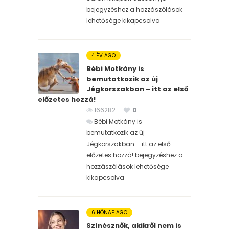
bejegyzéshez
a hozzászólások
lehetősége kikapcsolva
4 ÉV AGO
Bébi Motkány is
bemutatkozik az új
Jégkorszakban – itt az első
előzetes hozzá!
166282
0
Bébi Motkány is
bemutatkozik az új
Jégkorszakban – itt az első
előzetes hozzá! bejegyzéshez
a
hozzászólások lehetősége
kikapcsolva
6 HÓNAP AGO
Színésznők, akikről nem is