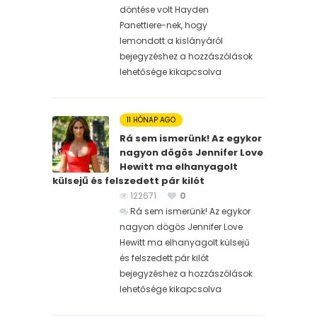
döntése volt Hayden
Panettiere-nek, hogy
lemondott a kislányáról
bejegyzéshez
a hozzászólások
lehetősége kikapcsolva
11 HÓNAP AGO
Rá sem ismerünk! Az egykor
nagyon dögös Jennifer Love
Hewitt ma elhanyagolt
külsejű és felszedett pár kilót
122671
0
Rá sem ismerünk! Az egykor
nagyon dögös Jennifer Love
Hewitt ma elhanyagolt külsejű
és felszedett pár kilót
bejegyzéshez
a hozzászólások
lehetősége kikapcsolva