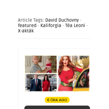
Article Tags:
David Duchovny
·
featured
·
Kaliforgia
·
Téa Leoni
·
X-akták
6 ÓRA AGO