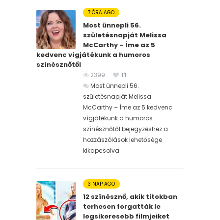
7 ÓRA AGO
Most ünnepli 56.
születésnapját Melissa
McCarthy – Íme az 5
kedvenc vígjátékunk a humoros
színésznőtől
2399
11
Most ünnepli 56.
születésnapját Melissa
McCarthy – Íme az 5 kedvenc
vígjátékunk a humoros
színésznőtől bejegyzéshez
a
hozzászólások lehetősége
kikapcsolva
3 NAP AGO
12 színésznő, akik titokban
terhesen forgatták le
legsikeresebb filmjeiket