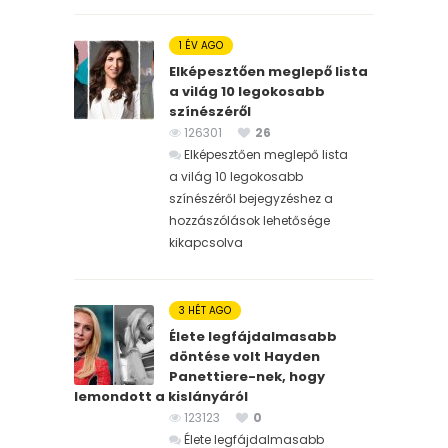
1 ÉV AGO
Elképesztően meglepő lista
a világ 10 legokosabb
színészéről
126301
26
Elképesztően meglepő lista
a világ 10 legokosabb
színészéről bejegyzéshez
a
hozzászólások lehetősége
kikapcsolva
3 HÉT AGO
Élete legfájdalmasabb
döntése volt Hayden
Panettiere-nek, hogy
lemondott a kislányáról
123123
0
Élete legfájdalmasabb