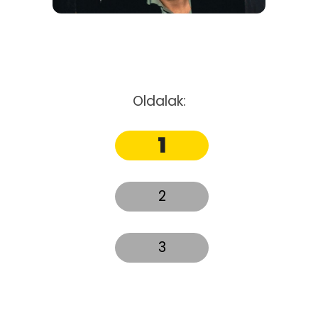
Oldalak:
1
2
3