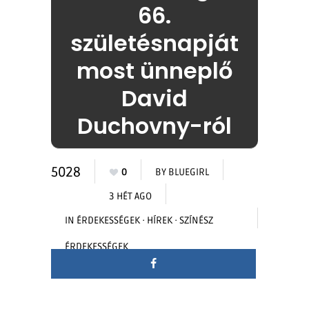
66.
születésnapját
most ünneplő
David
Duchovny-ról
5028
0
BY
BLUEGIRL
3 HÉT AGO
IN
ÉRDEKESSÉGEK
·
HÍREK
·
SZÍNÉSZ
ÉRDEKESSÉGEK