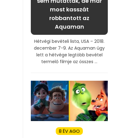
sem mutatták, de már
most kasszát
robbantott az
Aquaman
Hétvégi bevételi lista, USA – 2018.
december 7-9. Az Aquaman úgy
lett a hétvége legtöbb bevétel
termelő filmje az összes ...
8 ÉV AGO