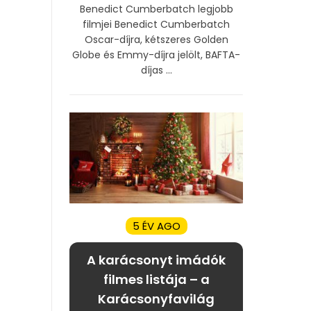
Benedict Cumberbatch legjobb
filmjei Benedict Cumberbatch
Oscar-díjra, kétszeres Golden
Globe és Emmy-díjra jelölt, BAFTA-
díjas ...
5 ÉV AGO
A karácsonyt imádók
filmes listája – a
Karácsonyfavilág