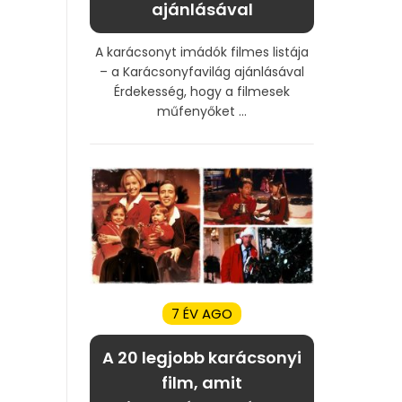
ajánlásával
A karácsonyt imádók filmes listája
– a Karácsonyfavilág ajánlásával
Érdekesség, hogy a filmesek
műfenyőket ...
7 ÉV AGO
A 20 legjobb karácsonyi
film, amit