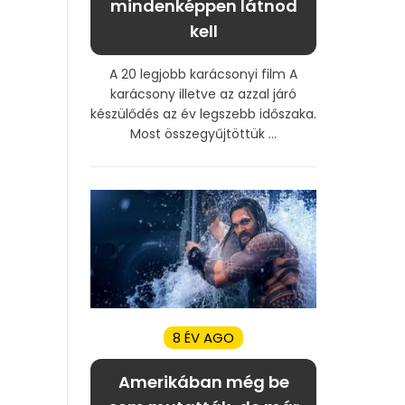
mindenképpen látnod
kell
A 20 legjobb karácsonyi film A
karácsony illetve az azzal járó
készülődés az év legszebb időszaka.
Most összegyűjtöttük ...
8 ÉV AGO
Amerikában még be