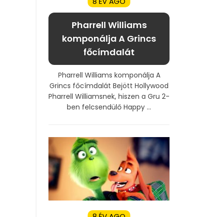
8 ÉV AGO
Pharrell Williams
komponálja A Grincs
főcímdalát
Pharrell Williams komponálja A
Grincs főcímdalát Bejött Hollywood
Pharrell Williamsnek, hiszen a Gru 2-
ben felcsendülő Happy ...
8 ÉV AGO