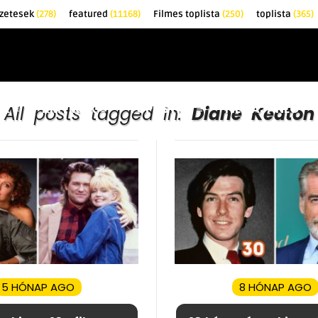
zetesek
(278)
featured
(11168)
Filmes toplista
(250)
toplista
(365)
EK
KRITIKÁK
TOPLISTÁK
FILMAJÁNLÓ
All posts tagged in:
Diane Keaton
5 HÓNAP AGO
8 HÓNAP AGO