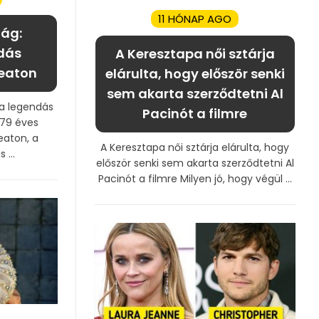
11 HÓNAP AGO
lág:
dás
A Keresztapa női sztárja
Keaton
elárulta, hogy először senki
sem akarta szerződtetni Al
 a legendás
Pacinót a filmre
 79 éves
eaton, a
A Keresztapa női sztárja elárulta, hogy
 ...
először senki sem akarta szerződtetni Al
Pacinót a filmre Milyen jó, hogy végül ...