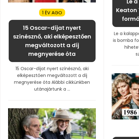
Le a
Keaton 
1 ÉV AGO
formá
15 Oscar-díjat nyert
Le a kalapp
színésznő, aki elképesztően
is bomba fo
megváltozott a díj
hihete
megnyerése óta
s
15 Oscar-díjat nyert színésznő, aki
elképesztően megváltozott a díj
megnyerése óta Alábbi cikkünkben
utánajártunk a ...