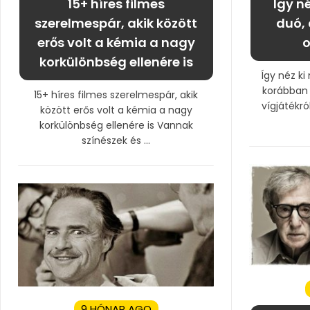
15+ híres filmes
Így né
szerelmespár, akik között
duó, 
erős volt a kémia a nagy
o
korkülönbség ellenére is
Így néz ki
korábban 
15+ híres filmes szerelmespár, akik
vígjátékról
között erős volt a kémia a nagy
korkülönbség ellenére is Vannak
színészek és ...
9 HÓNAP AGO