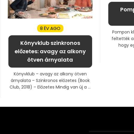
Pomp
8 ÉV AGO
Pompon klu
feltették 
Könyvklub szinkronos
hogy eg
előzetes: avagy az alkony
ötven árnyalata
Könyvklub – avagy az alkony ötven
árnyalata – Szinkronos előzetes (Book
Club, 2018) – Előzetes Mindig van új a ...