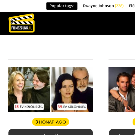
Popular tags:
Dwayne Johnson
(228)
Elő
KEZDŐOLDAL
HÍREK
ÉRDEKESSÉG
3 HÓNAP AGO