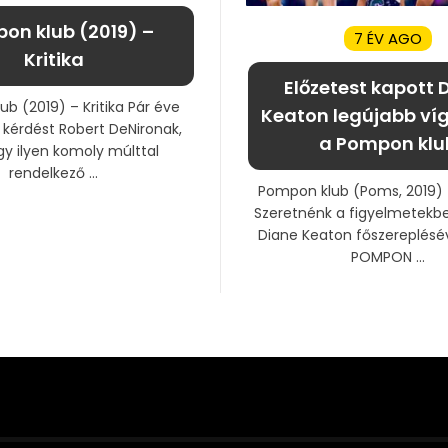
on klub (2019) –
7 ÉV AGO
Kritika
Előzetest kapott 
b (2019) – Kritika Pár éve
Keaton legújabb víg
a kérdést Robert DeNironak,
a Pompon klu
y ilyen komoly múlttal
rendelkező ...
Pompon klub (Poms, 2019) 
Szeretnénk a figyelmetekbe
Diane Keaton főszereplésév
POMPON ...