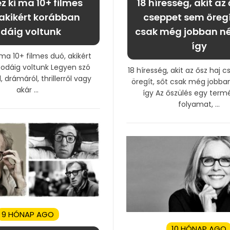
z ki ma 10+ filmes
18 híresség, akit az 
akikért korábban
cseppet sem öregí
dáig voltunk
csak még jobban né
így
 ma 10+ filmes duó, akikért
odáig voltunk Legyen szó
18 híresség, akit az ősz haj
, drámáról, thrillerről vagy
öregít, sőt csak még jobba
akár ...
így Az őszülés egy term
folyamat, ...
9 HÓNAP AGO
10 HÓNAP AGO