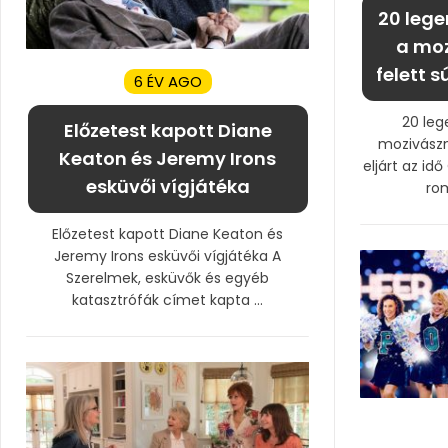
20 lege
a moz
felett s
6 ÉV AGO
20 leg
Előzetest kapott Diane
mozivászna
Keaton és Jeremy Irons
eljárt az id
esküvői vígjátéka
rom
Előzetest kapott Diane Keaton és
Jeremy Irons esküvői vígjátéka A
Szerelmek, esküvők és egyéb
katasztrófák címet kapta ...