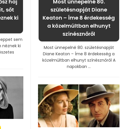
ősz haj
Most ünnepelné 80.
t, sőt
születésnapját Diane
znek ki
Keaton – Íme 8 érdekesség
a közelmúltban elhunyt
színésznőről
 cseppet sem
n néznek ki
Most ünnepelné 80. születésnapját
észetes
Diane Keaton – Íme 8 érdekesség a
közelmúltban elhunyt színésznőről A
napokban ...