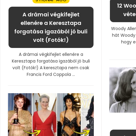
12 Woo
véte
A drámai végkifejlet
ellenére a Keresztapa
Woody Allen 
forgatása igazából jó buli
hát Woody A
volt (Fotók!)
hogy e
A drámai végkifejlet ellenére a
Keresztapa forgatása igazából jó buli
volt (Fotók!) A keresztapa nem csak
Francis Ford Coppola ...