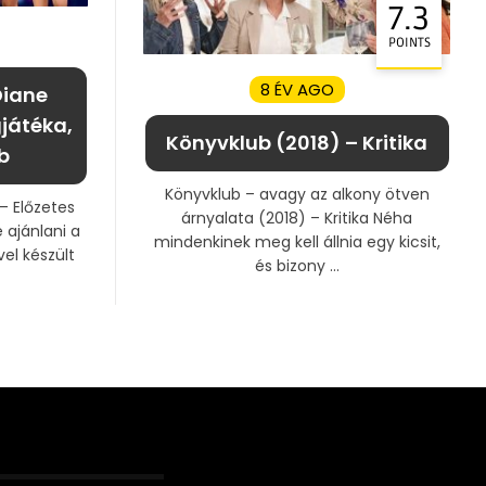
7.3
POINTS
8 ÉV AGO
Diane
játéka,
Könyvklub (2018) – Kritika
b
Könyvklub – avagy az alkony ötven
– Előzetes
árnyalata (2018) – Kritika Néha
 ajánlani a
mindenkinek meg kell állnia egy kicsit,
el készült
és bizony ...