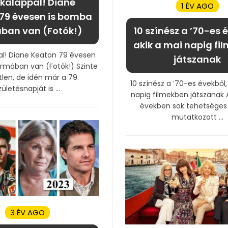
 kalappal! Diane
1 ÉV AGO
79 évesen is bomba
ban van (Fotók!)
10 színész a ’70-es 
akik a mai napig fi
al! Diane Keaton 79 évesen
játszanak
rmában van (Fotók!) Szinte
tlen, de idén már a 79.
10 színész a ’70-es évekből,
zületésnapját is ...
napig filmekben játszanak 
években sok tehetséges 
mutatkozott ...
3 ÉV AGO