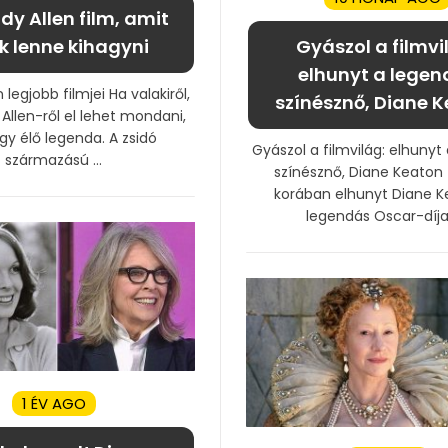
dy Allen film, amit
k lenne kihagyni
Gyászol a filmvi
elhunyt a legen
legjobb filmjei Ha valakiről,
színésznő, Diane 
llen-ről el lehet mondani,
gy élő legenda. A zsidó
Gyászol a filmvilág: elhunyt
származású ...
színésznő, Diane Keaton
korában elhunyt Diane K
legendás Oscar-díjas
1 ÉV AGO