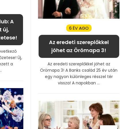
lub: A
6 ÉV AGO
 új,
etese!
Az eredeti szereplőkkel
jöhet az Örömapa 3!
következő
őzetese! Új,
ezett a
Az eredeti szereplőkkel jöhet az
.
Örömapa 3! A Banks család 25 év után
egy nagyon különleges résszel tér
vissza! A napokban ...