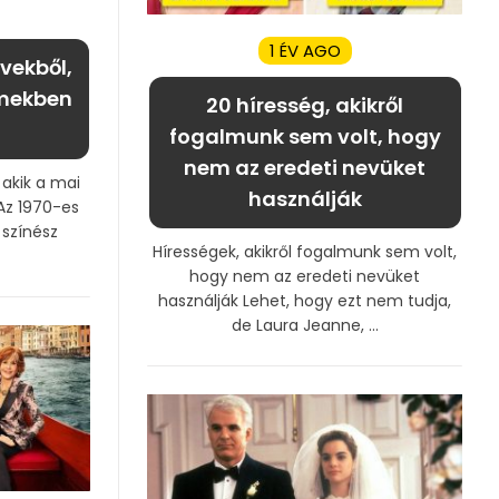
1 ÉV AGO
évekből,
lmekben
20 híresség, akikről
fogalmunk sem volt, hogy
nem az eredeti nevüket
 akik a mai
használják
Az 1970-es
színész
Hírességek, akikről fogalmunk sem volt,
hogy nem az eredeti nevüket
használják Lehet, hogy ezt nem tudja,
de Laura Jeanne, ...