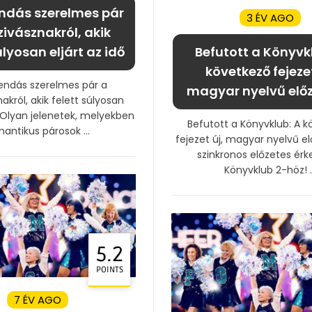
ndás szerelmes pár
3 ÉV AGO
ivásznakról, akik
úlyosan eljárt az idő
Befutott a Könyvk
következő fejezet
endás szerelmes pár a
magyar nyelvű előz
król, akik felett súlyosan
ő Olyan jelenetek, melyekben
Befutott a Könyvklub: A 
antikus párosok ...
fejezet új, magyar nyelvű el
szinkronos előzetes érk
Könyvklub 2-höz! ..
5.2
POINTS
7 ÉV AGO