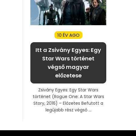
10 ÉV AGO
Itt a Zsivány Egyes: Egy
Star Wars történet
végső magyar
előzetese
Zsivány Egyes: Egy Star Wars
történet (Rogue One: A Star Wars
Story, 2016) – Előzetes Befutott a
legújabb rész végső ...