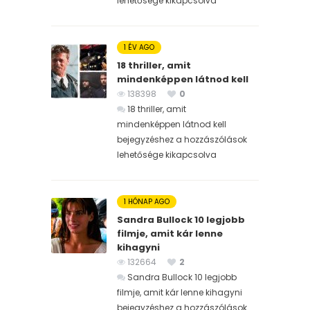
lehetősége kikapcsolva
1 ÉV AGO
18 thriller, amit
mindenképpen látnod kell
138398
0
18 thriller, amit
mindenképpen látnod kell
bejegyzéshez
a hozzászólások
lehetősége kikapcsolva
1 HÓNAP AGO
Sandra Bullock 10 legjobb
filmje, amit kár lenne
kihagyni
132664
2
Sandra Bullock 10 legjobb
filmje, amit kár lenne kihagyni
bejegyzéshez
a hozzászólások