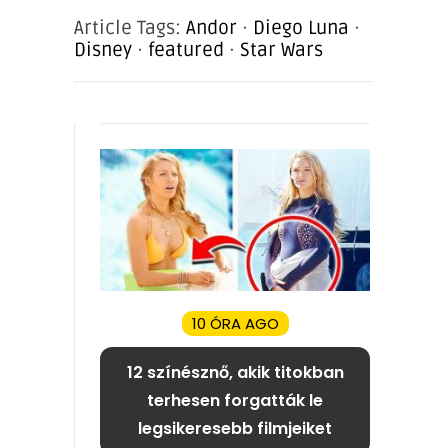
Article Tags:
Andor
·
Diego Luna
·
Disney
·
featured
·
Star Wars
10 ÓRA AGO
12 színésznő, akik titokban
terhesen forgatták le
legsikeresebb filmjeiket