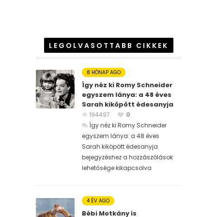
LEGOLVASOTTABB CIKKEK
8 HÓNAP AGO
Így néz ki Romy Schneider
egyszem lánya: a 48 éves
Sarah kiköpött édesanyja
194497
0
Így néz ki Romy Schneider
egyszem lánya: a 48 éves
Sarah kiköpött édesanyja
bejegyzéshez
a hozzászólások
lehetősége kikapcsolva
4 ÉV AGO
Bébi Motkány is