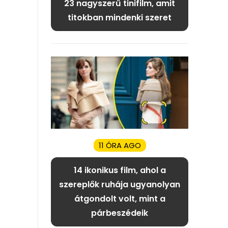
23 nagyszerű tinifilm, amit
titokban mindenki szeret
11 ÓRA AGO
14 ikonikus film, ahol a
szereplők ruhája ugyanolyan
átgondolt volt, mint a
párbeszédeik