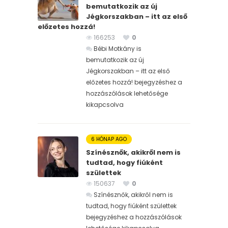
bemutatkozik az új
Jégkorszakban – itt az első
előzetes hozzá!
166253
0
Bébi Motkány is
bemutatkozik az új
Jégkorszakban – itt az első
előzetes hozzá! bejegyzéshez
a
hozzászólások lehetősége
kikapcsolva
6 HÓNAP AGO
Színésznők, akikről nem is
tudtad, hogy fiúként
születtek
150637
0
Színésznők, akikről nem is
tudtad, hogy fiúként születtek
bejegyzéshez
a hozzászólások