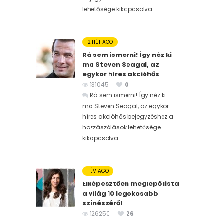
lehetősége kikapcsolva
2 HÉT AGO
Rá sem ismerni! Így néz ki
ma Steven Seagal, az
egykor híres akcióhős
131045
0
Rá sem ismerni! Így néz ki
ma Steven Seagal, az egykor
híres akcióhős bejegyzéshez
a
hozzászólások lehetősége
kikapcsolva
1 ÉV AGO
Elképesztően meglepő lista
a világ 10 legokosabb
színészéről
126250
26