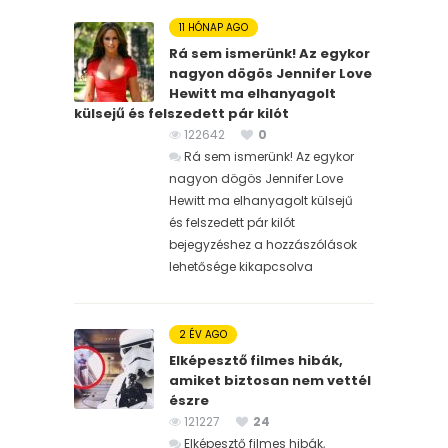
11 HÓNAP AGO
Rá sem ismerünk! Az egykor
nagyon dögös Jennifer Love
Hewitt ma elhanyagolt
külsejű és felszedett pár kilót
122642
0
Rá sem ismerünk! Az egykor
nagyon dögös Jennifer Love
Hewitt ma elhanyagolt külsejű
és felszedett pár kilót
bejegyzéshez
a hozzászólások
lehetősége kikapcsolva
2 ÉV AGO
Elképesztő filmes hibák,
amiket biztosan nem vettél
észre
121227
24
Elképesztő filmes hibák,