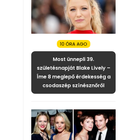
10 ÓRA AGO
Most ünnepli 39.
születésnapját Blake Lively –
Íme 8 meglepő érdekesség a
csodaszép színésznőről