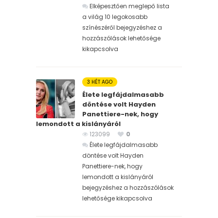
Elképesztően meglepő lista
a világ 10 legokosabb
színészéről bejegyzéshez
a
hozzászólások lehetősége
kikapcsolva
3 HÉT AGO
Élete legfájdalmasabb
döntése volt Hayden
Panettiere-nek, hogy
lemondott a kislányáról
123099
0
Élete legfájdalmasabb
döntése volt Hayden
Panettiere-nek, hogy
lemondott a kislányáról
bejegyzéshez
a hozzászólások
lehetősége kikapcsolva