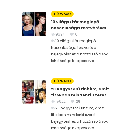
11 ÓRA AGO
10 világsztár meglepő
hasonlósága testvérével
9694
0
10 világsztár meglepő
hasonlósága testvérével
bejegyzéshez
a hozzászólások
lehetősége kikapcsolva
11 ÓRA AGO
23 nagyszerű tinifilm, amit
titokban mindenki szeret
15922
25
23 nagyszerű tinifilm, amit
titokban mindenki szeret
bejegyzéshez
a hozzászólások
lehetősége kikapcsolva