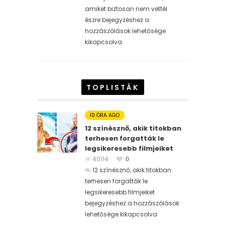
amiket biztosan nem vettél
észre bejegyzéshez
a
hozzászólások lehetősége
kikapcsolva
TOPLISTÁK
10 ÓRA AGO
12 színésznő, akik titokban
terhesen forgatták le
legsikeresebb filmjeiket
40114
0
12 színésznő, akik titokban
terhesen forgatták le
legsikeresebb filmjeiket
bejegyzéshez
a hozzászólások
lehetősége kikapcsolva