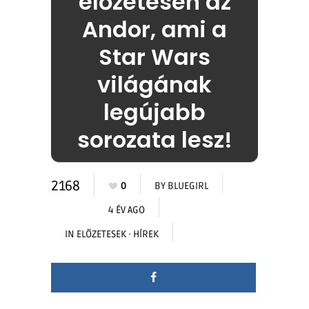
előzetesen az
Andor, ami a
Star Wars
világának
legújabb
sorozata lesz!
2168
0
BY
BLUEGIRL
4 ÉV AGO
IN
ELŐZETESEK
·
HÍREK