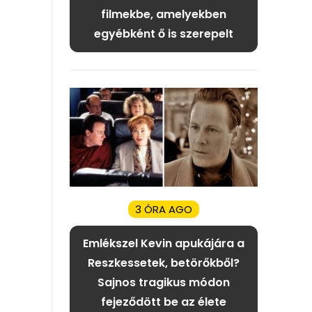
filmekbe, amelyekben
egyébként ő is szerepelt
3 ÓRA AGO
Emlékszel Kevin apukájára a
Reszkessetek, betörőkből?
Sajnos tragikus módon
fejeződött be az élete