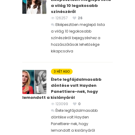
a világ 10 legokosabb
színészéről
126257
26
Elképesztően meglepő lista
a világ 10 legokosabb
színészéről bejegyzéshez
a
hozzászólások lehetősége
kikapcsolva
3 HÉT AGO
Élete legfájdalmasabb
döntése volt Hayden
Panettiere-nek, hogy
lemondott a kislányáról
123099
0
Élete legfájdalmasabb
döntése volt Hayden
Panettiere-nek, hogy
lemondott a kislányáról