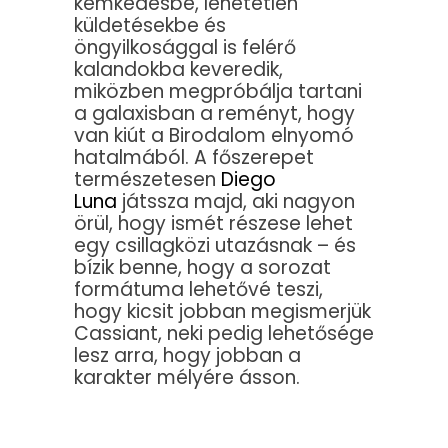
kémkedésbe, lehetetlen
küldetésekbe és
öngyilkosággal is felérő
kalandokba keveredik,
miközben megpróbálja tartani
a galaxisban a reményt, hogy
van kiút a Birodalom elnyomó
hatalmából. A főszerepet
természetesen
Diego
Luna
játssza majd, aki nagyon
örül, hogy ismét részese lehet
egy csillagközi utazásnak – és
bízik benne, hogy a sorozat
formátuma lehetővé teszi,
hogy kicsit jobban megismerjük
Cassiant, neki pedig lehetősége
lesz arra, hogy jobban a
karakter mélyére ásson.