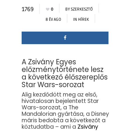
1769
0
BY
SZERKESZTŐ
8 ÉV AGO
IN
HÍREK
A Zsivány Egyes
előzménytörténete lesz
a következő élőszereplős
Star Wars-sorozat
Alig kezdődött meg az első,
hivatalosan bejelentett Star
Wars-sorozat, a The
Mandalorian gyártása, a Disney
máris bedobta a következőt a
köztudatba – ami a
Zsivány