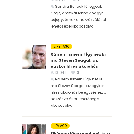
Sandra Bullock 10 legjobb
filmje, amit kár lenne kihagyni
bejegyzéshez
a hozzászólások
lehetősége kikapcsolva
2 HÉT AGO
Rá sem ismerni! Így néz ki
ma Steven Seagal, az
egykor híres akcióhős
131049
0
Rá sem ismerni! Így néz ki
ma Steven Seagal, az egykor
híres akcióhős bejegyzéshez
a
hozzászólások lehetősége
kikapcsolva
1 ÉV AGO
Elképesztően meglepő lista