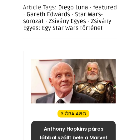
Article Tags:
Diego Luna
·
featured
·
Gareth Edwards
·
Star Wars-
sorozat
·
Zsivány Egyes
·
Zsivány
Egyes: Egy Star Wars történet
3 ÓRA AGO
Anthony Hopkins páros
lábbal szállt bele a Marvel