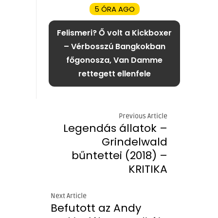
5 ÓRA AGO
Felismeri? Ő volt a Kickboxer
– Vérbosszú Bangkokban
főgonosza, Van Damme
rettegett ellenfele
Previous Article
Legendás állatok –
Grindelwald
bűntettei (2018) –
KRITIKA
Next Article
Befutott az Andy