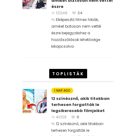
amiket biztosan nem vettél
észre
121248
24
Elképesztő filmes hibák,
amiket biztosan nem vettél
észre bejegyzéshez
a
hozzászólások lehetősége
kikapcsolva
TOPLISTÁK
1 NAP AGO
12 színésznő, akik titokban
terhesen forgatták le
legsikeresebb filmjeiket
40129
0
12 színésznő, akik titokban
terhesen forgatták le