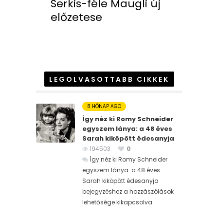
Serkis-féle Maugli új
előzetese
LEGOLVASOTTABB CIKKEK
8 HÓNAP AGO
Így néz ki Romy Schneider
egyszem lánya: a 48 éves
Sarah kiköpött édesanyja
194503
0
Így néz ki Romy Schneider
egyszem lánya: a 48 éves
Sarah kiköpött édesanyja
bejegyzéshez
a hozzászólások
lehetősége kikapcsolva