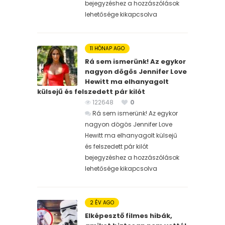
bejegyzéshez
a hozzászólások
lehetősége kikapcsolva
11 HÓNAP AGO
Rá sem ismerünk! Az egykor
nagyon dögös Jennifer Love
Hewitt ma elhanyagolt
külsejű és felszedett pár kilót
122648
0
Rá sem ismerünk! Az egykor
nagyon dögös Jennifer Love
Hewitt ma elhanyagolt külsejű
és felszedett pár kilót
bejegyzéshez
a hozzászólások
lehetősége kikapcsolva
2 ÉV AGO
Elképesztő filmes hibák,