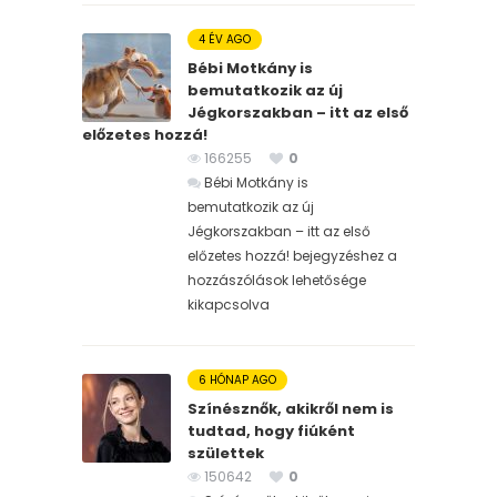
4 ÉV AGO
Bébi Motkány is
bemutatkozik az új
Jégkorszakban – itt az első
előzetes hozzá!
166255
0
Bébi Motkány is
bemutatkozik az új
Jégkorszakban – itt az első
előzetes hozzá! bejegyzéshez
a
hozzászólások lehetősége
kikapcsolva
6 HÓNAP AGO
Színésznők, akikről nem is
tudtad, hogy fiúként
születtek
150642
0