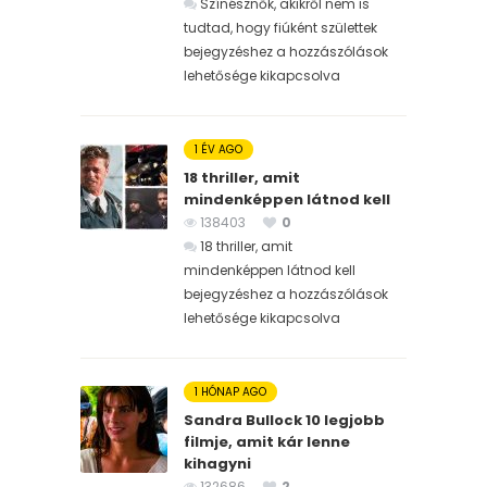
Színésznők, akikről nem is
tudtad, hogy fiúként születtek
bejegyzéshez
a hozzászólások
lehetősége kikapcsolva
1 ÉV AGO
18 thriller, amit
mindenképpen látnod kell
138403
0
18 thriller, amit
mindenképpen látnod kell
bejegyzéshez
a hozzászólások
lehetősége kikapcsolva
1 HÓNAP AGO
Sandra Bullock 10 legjobb
filmje, amit kár lenne
kihagyni
132686
2