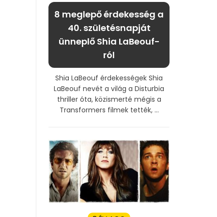
8 meglepő érdekesség a
40. születésnapját
ünneplő Shia LaBeouf-
ról
Shia LaBeouf érdekességek Shia
LaBeouf nevét a világ a Disturbia
thriller óta, közismerté mégis a
Transformers filmek tették, ...