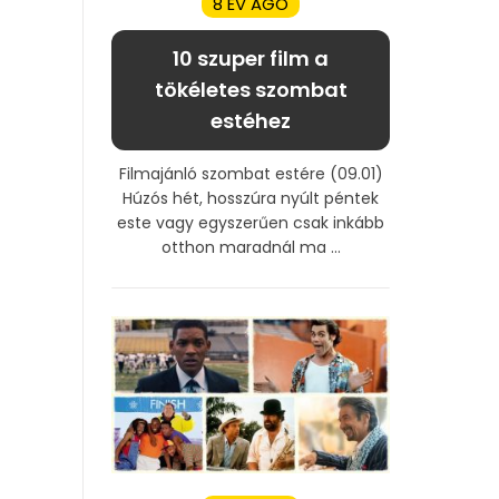
8 ÉV AGO
10 szuper film a
tökéletes szombat
estéhez
Filmajánló szombat estére (09.01)
Húzós hét, hosszúra nyúlt péntek
este vagy egyszerűen csak inkább
otthon maradnál ma ...