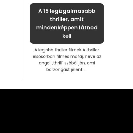
A 15 legizgalmasabb
thriller, amit
mindenképpen látnod
kell
A legjobb thriller filmek A thriller
elsősorban filmes műfaj, neve az
angol „thrill” szóból jön, ami
borzongást jelent. ...