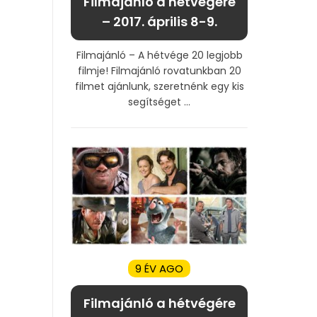
Filmajánló a hétvégére
– 2017. április 8-9.
Filmajánló – A hétvége 20 legjobb
filmje! Filmajánló rovatunkban 20
filmet ajánlunk, szeretnénk egy kis
segítséget ...
9 ÉV AGO
Filmajánló a hétvégére