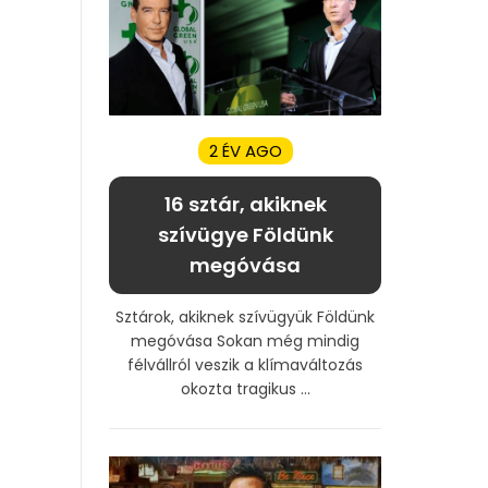
2 ÉV AGO
16 sztár, akiknek
szívügye Földünk
megóvása
Sztárok, akiknek szívügyük Földünk
megóvása Sokan még mindig
félvállról veszik a klímaváltozás
okozta tragikus ...