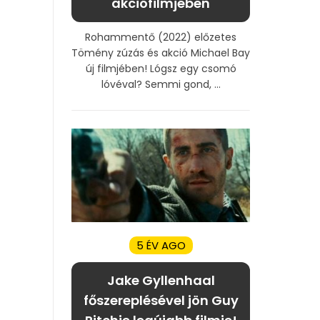
akciófilmjében
Rohammentő (2022) előzetes
Tömény zúzás és akció Michael Bay
új filmjében! Lógsz egy csomó
lóvéval? Semmi gond, ...
5 ÉV AGO
Jake Gyllenhaal
főszereplésével jön Guy