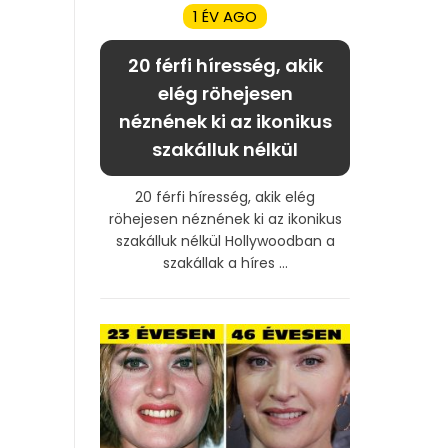
1 ÉV AGO
20 férfi híresség, akik
elég röhejesen
néznének ki az ikonikus
szakálluk nélkül
20 férfi híresség, akik elég
röhejesen néznének ki az ikonikus
szakálluk nélkül Hollywoodban a
szakállak a híres ...