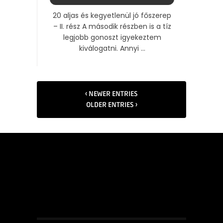
20 aljas és kegyetlenül jó főszerep
– II. rész A második részben is a tíz
legjobb gonoszt igyekeztem
kiválogatni. Annyi ...
‹ NEWER ENTRIES
OLDER ENTRIES ›