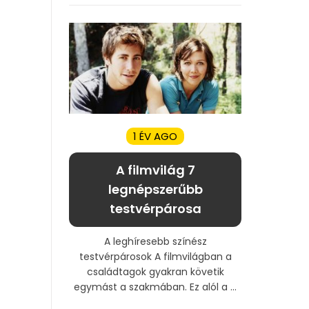
1 ÉV AGO
A filmvilág 7
legnépszerűbb
testvérpárosa
A leghíresebb színész
testvérpárosok A filmvilágban a
családtagok gyakran követik
egymást a szakmában. Ez alól a ...