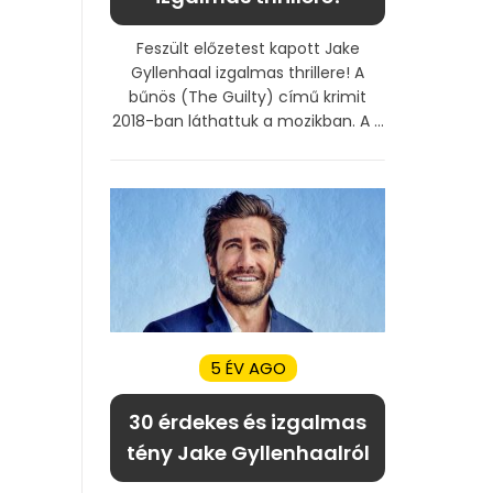
Feszült előzetest kapott Jake
Gyllenhaal izgalmas thrillere! A
bűnös (The Guilty) című krimit
2018-ban láthattuk a mozikban. A ...
5 ÉV AGO
30 érdekes és izgalmas
tény Jake Gyllenhaalról