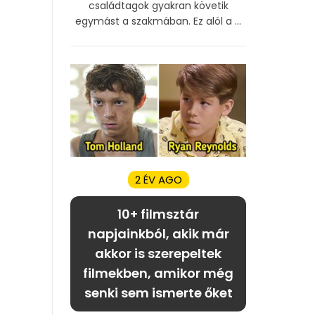
családtagok gyakran követik
egymást a szakmában. Ez alól a ...
2 ÉV AGO
10+ filmsztár
napjainkból, akik már
akkor is szerepeltek
filmekben, amikor még
senki sem ismerte őket