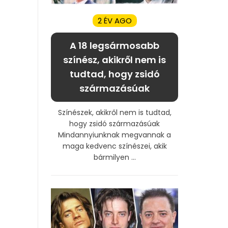
2 ÉV AGO
A 18 legsármosabb
színész, akikről nem is
tudtad, hogy zsidó
származásúak
Színészek, akikről nem is tudtad,
hogy zsidó származásúak
Mindannyiunknak megvannak a
maga kedvenc színészei, akik
bármilyen ...