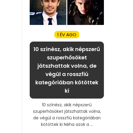
1 ÉV AGO
10 színész, akik népszerű
szuperhősöket
játszhattak volna, de
végül a rosszfiú
kategóriában kötöttek
ki
10 színész, akik népszerű
szuperhősöket játszhattak volna,
de végül a rosszfiú kategóriában
kötöttek ki Néha azok a ...