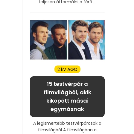
teljesen átformálni a férfi ...
2 ÉV AGO
15 testvérpár a
filmvilágból, akik
kiköpött másai
egymásnak
A legismertebb testvérpárosok a
filmvilágból A filmvilágban a