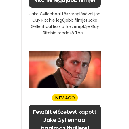
Ritchie legújabb filmje!
Jake Gyllenhaal főszereplésével jön
Guy Ritchie legújabb filmje! Jake
Gyllenhaal lesz a főszereplője Guy
Ritchie rendező The ...
5 ÉV AGO
Feszült előzetest kapott
Jake Gyllenhaal
izgalmas thrillere!