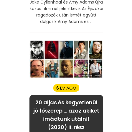
Jake Gyllenhaal és Amy Adams újra
közös filmmel jelentkezik Az Éjszakai
ragadozók után ismét együtt
dolgozik Amy Adams és ...
6 ÉV AGO
20 aljas és kegyetlenül
jó főszerep … azaz akiket
imádtunk utálni!
(2020) II. rész