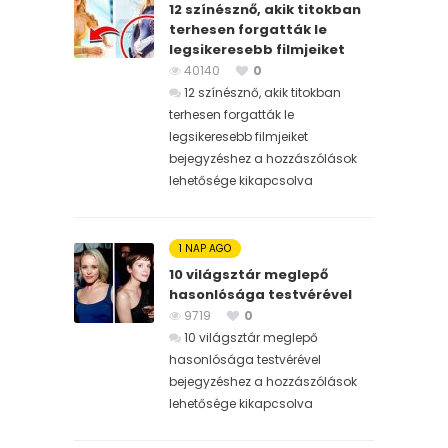
12 színésznő, akik titokban
terhesen forgatták le
legsikeresebb filmjeiket
40140
0
12 színésznő, akik titokban
terhesen forgatták le
legsikeresebb filmjeiket
bejegyzéshez
a hozzászólások
lehetősége kikapcsolva
1 NAP AGO
10 világsztár meglepő
hasonlósága testvérével
9719
0
10 világsztár meglepő
hasonlósága testvérével
bejegyzéshez
a hozzászólások
lehetősége kikapcsolva