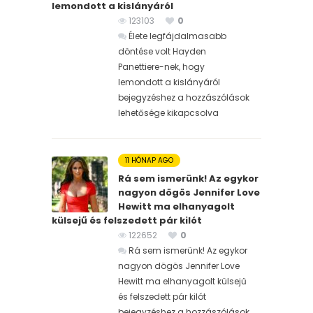
lemondott a kislányáról
123103
0
Élete legfájdalmasabb
döntése volt Hayden
Panettiere-nek, hogy
lemondott a kislányáról
bejegyzéshez
a hozzászólások
lehetősége kikapcsolva
11 HÓNAP AGO
Rá sem ismerünk! Az egykor
nagyon dögös Jennifer Love
Hewitt ma elhanyagolt
külsejű és felszedett pár kilót
122652
0
Rá sem ismerünk! Az egykor
nagyon dögös Jennifer Love
Hewitt ma elhanyagolt külsejű
és felszedett pár kilót
bejegyzéshez
a hozzászólások