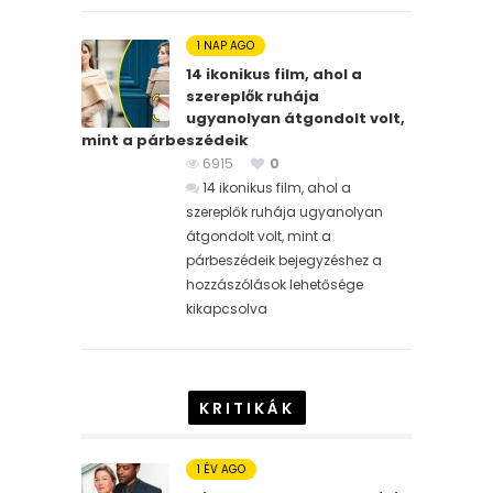
1 NAP AGO
14 ikonikus film, ahol a
szereplők ruhája
ugyanolyan átgondolt volt,
mint a párbeszédeik
6915
0
14 ikonikus film, ahol a
szereplők ruhája ugyanolyan
átgondolt volt, mint a
párbeszédeik bejegyzéshez
a
hozzászólások lehetősége
kikapcsolva
KRITIKÁK
1 ÉV AGO