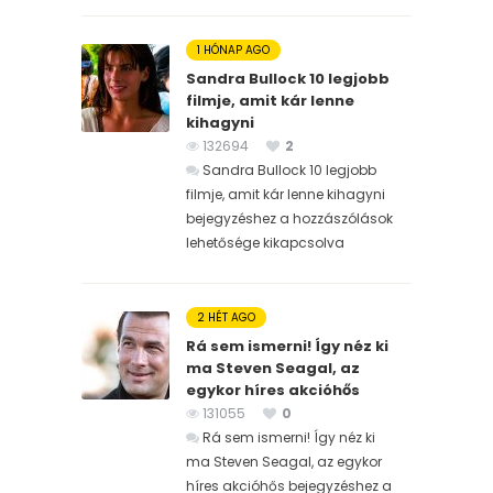
1 HÓNAP AGO
Sandra Bullock 10 legjobb
filmje, amit kár lenne
kihagyni
132694
2
Sandra Bullock 10 legjobb
filmje, amit kár lenne kihagyni
bejegyzéshez
a hozzászólások
lehetősége kikapcsolva
2 HÉT AGO
Rá sem ismerni! Így néz ki
ma Steven Seagal, az
egykor híres akcióhős
131055
0
Rá sem ismerni! Így néz ki
ma Steven Seagal, az egykor
híres akcióhős bejegyzéshez
a