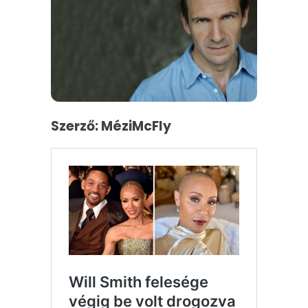
Szerző: MéziMcFly