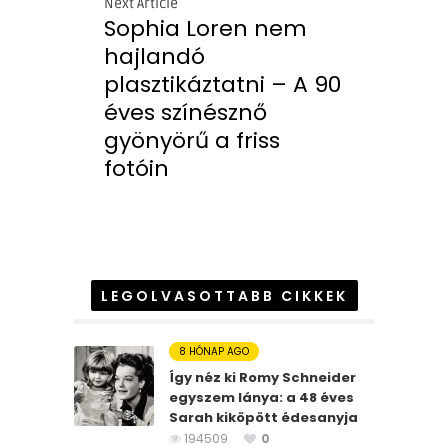
Next Article
Sophia Loren nem
hajlandó
plasztikáztatni – A 90
éves színésznő
gyönyörű a friss
fotóin
LEGOLVASOTTABB CIKKEK
8 HÓNAP AGO
Így néz ki Romy Schneider
egyszem lánya: a 48 éves
Sarah kiköpött édesanyja
194509
0