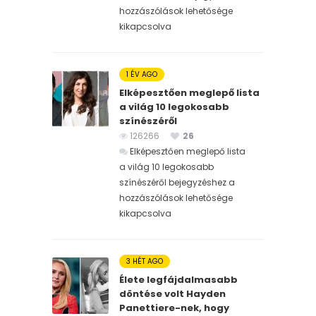
hozzászólások lehetősége
kikapcsolva
1 ÉV AGO
Elképesztően meglepő lista
a világ 10 legokosabb
színészéről
126266
26
Elképesztően meglepő lista
a világ 10 legokosabb
színészéről bejegyzéshez
a
hozzászólások lehetősége
kikapcsolva
3 HÉT AGO
Élete legfájdalmasabb
döntése volt Hayden
Panettiere-nek, hogy