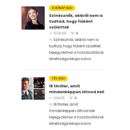
6 HÓNAP AGO
Színésznők, akikről nem is
tudtad, hogy fiúként
születtek
150649
0
Színésznők, akikről nem is
tudtad, hogy fiúként születtek
bejegyzéshez
a hozzászólások
lehetősége kikapcsolva
1 ÉV AGO
18 thriller, amit
mindenképpen látnod kell
138415
0
18 thriller, amit
mindenképpen látnod kell
bejegyzéshez
a hozzászólások
lehetősége kikapcsolva