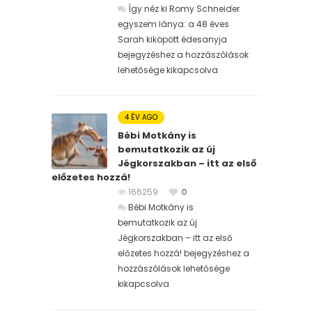
Így néz ki Romy Schneider
egyszem lánya: a 48 éves
Sarah kiköpött édesanyja
bejegyzéshez
a hozzászólások
lehetősége kikapcsolva
4 ÉV AGO
Bébi Motkány is
bemutatkozik az új
Jégkorszakban – itt az első
előzetes hozzá!
166259
0
Bébi Motkány is
bemutatkozik az új
Jégkorszakban – itt az első
előzetes hozzá! bejegyzéshez
a
hozzászólások lehetősége
kikapcsolva