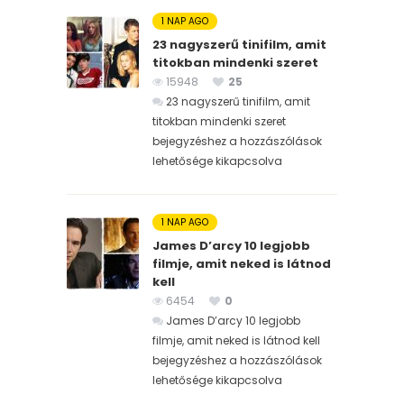
1 NAP AGO
23 nagyszerű tinifilm, amit
titokban mindenki szeret
15948
25
23 nagyszerű tinifilm, amit
titokban mindenki szeret
bejegyzéshez
a hozzászólások
lehetősége kikapcsolva
1 NAP AGO
James D’arcy 10 legjobb
filmje, amit neked is látnod
kell
6454
0
James D’arcy 10 legjobb
filmje, amit neked is látnod kell
bejegyzéshez
a hozzászólások
lehetősége kikapcsolva