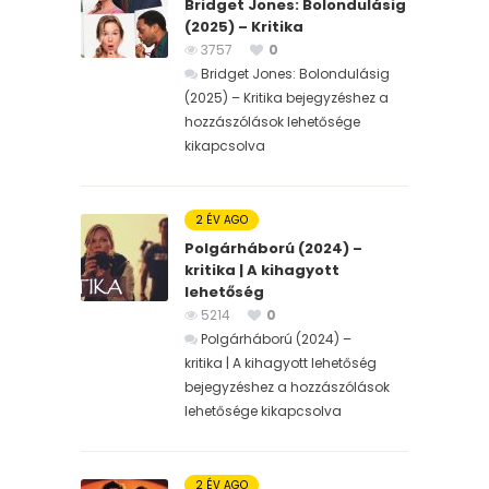
Bridget Jones: Bolondulásig
(2025) – Kritika
3757
0
Bridget Jones: Bolondulásig
(2025) – Kritika bejegyzéshez
a
hozzászólások lehetősége
kikapcsolva
2 ÉV AGO
Polgárháború (2024) –
kritika | A kihagyott
lehetőség
5214
0
Polgárháború (2024) –
kritika | A kihagyott lehetőség
bejegyzéshez
a hozzászólások
lehetősége kikapcsolva
2 ÉV AGO