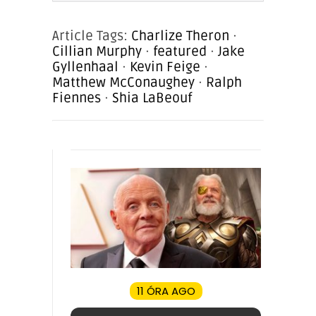
Article Tags:
Charlize Theron
·
Cillian Murphy
·
featured
·
Jake
Gyllenhaal
·
Kevin Feige
·
Matthew McConaughey
·
Ralph
Fiennes
·
Shia LaBeouf
11 ÓRA AGO