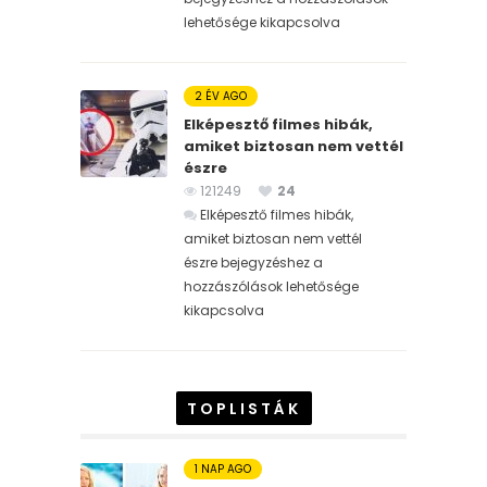
lehetősége kikapcsolva
2 ÉV AGO
Elképesztő filmes hibák,
amiket biztosan nem vettél
észre
121249
24
Elképesztő filmes hibák,
amiket biztosan nem vettél
észre bejegyzéshez
a
hozzászólások lehetősége
kikapcsolva
TOPLISTÁK
1 NAP AGO