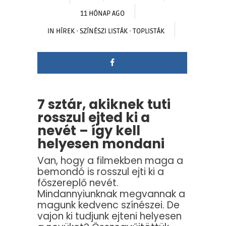
11 HÓNAP AGO
IN
HÍREK
·
SZÍNÉSZI LISTÁK
·
TOPLISTÁK
7 sztár, akiknek tuti
rosszul ejted ki a
nevét – így kell
helyesen mondani
Van, hogy a filmekben maga a
bemondó is rosszul ejti ki a
főszereplő nevét.
Mindannyiunknak megvannak a
magunk kedvenc színészei. De
vajon ki tudjunk ejteni helyesen