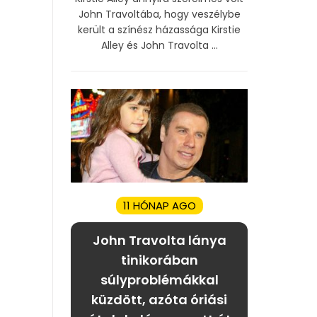
John Travoltába, hogy veszélybe
került a színész házassága Kirstie
Alley és John Travolta ...
11 HÓNAP AGO
John Travolta lánya
tinikorában
súlyproblémákkal
küzdött, azóta óriási