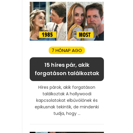
7 HÓNAP AGO
15 híres pár, akik
forgatáson találkoztak
Híres párok, akik forgatáson
találkoztak A hollywoodi
kapcsolatokat elbűvölőnek és
epikusnak tekintik, de mindenki
tudja, hogy ...