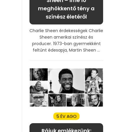
Sheen – Íme 10
meghökkentő tény a
színész életéről
Charlie Sheen érdekességek Charlie
Sheen amerikai színész és
producer. 1973-ban gyermekként
feltűnt édesapja, Martin Sheen ...
5 ÉV AGO
Rájuk emlékezünk: