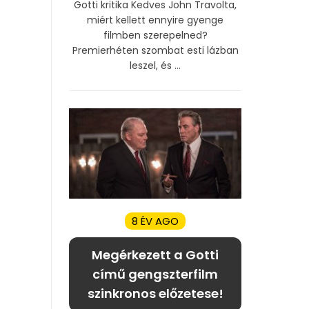
Gotti kritika Kedves John Travolta,
miért kellett ennyire gyenge
filmben szerepelned?
Premierhéten szombat esti lázban
leszel, és ...
8 ÉV AGO
Megérkezett a Gotti
című gengszterfilm
szinkronos előzetese!