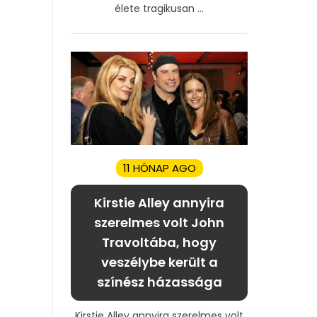
élete tragikusan ...
11 HÓNAP AGO
Kirstie Alley annyira
szerelmes volt John
Travoltába, hogy
veszélybe került a
színész házassága
Kirstie Alley annyira szerelmes volt