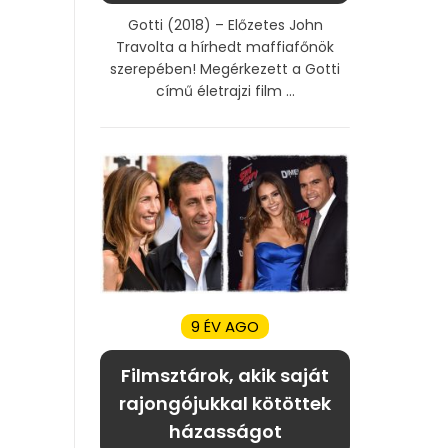
Gotti (2018) – Előzetes John
Travolta a hírhedt maffiafőnök
szerepében! Megérkezett a Gotti
című életrajzi film ...
9 ÉV AGO
Filmsztárok, akik saját
rajongójukkal kötöttek
házasságot