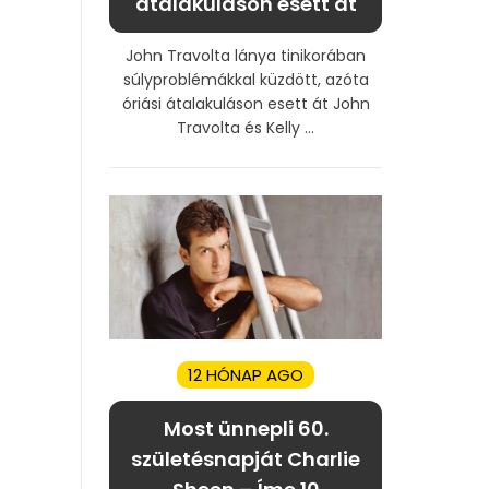
átalakuláson esett át
John Travolta lánya tinikorában
súlyproblémákkal küzdött, azóta
óriási átalakuláson esett át John
Travolta és Kelly ...
12 HÓNAP AGO
Most ünnepli 60.
születésnapját Charlie