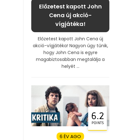
Előzetest kapott John
Cena új akció-
vígjátéka!
Előzetest kapott John Cena új
akció-vígjátéka! Nagyon úgy tűnik,
hogy John Cena is egyre
magabiztosabban megtalálja a
helyét ...
6.2
POINTS
6 ÉV AGO