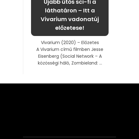
Újabb ütős sci-fi a
láthatáron – Itt a
Vivarium vadonatúj
előzetese!
Vivarium (2020) – Előzetes
A Vivarium című filmben Jesse
Eisenberg (Social Network – A
közösségi háló, Zombieland: ...