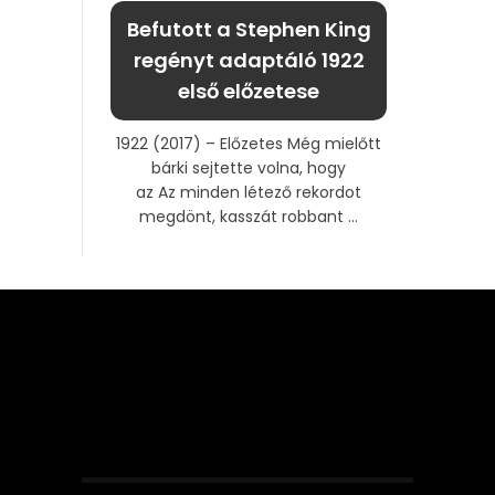
Befutott a Stephen King
regényt adaptáló 1922
első előzetese
1922 (2017) – Előzetes Még mielőtt
bárki sejtette volna, hogy
az Az minden létező rekordot
megdönt, kasszát robbant ...