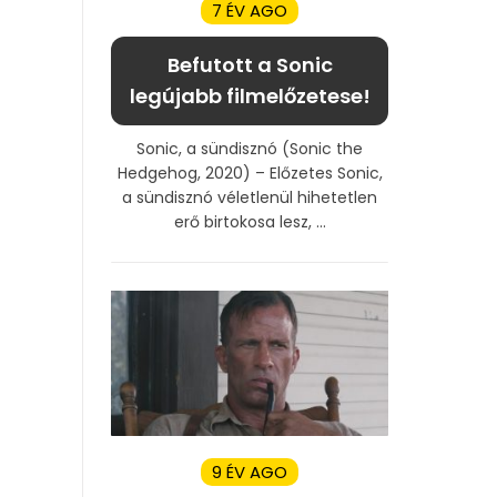
7 ÉV AGO
Befutott a Sonic
legújabb filmelőzetese!
Sonic, a sündisznó (Sonic the
Hedgehog, 2020) – Előzetes Sonic,
a sündisznó véletlenül hihetetlen
erő birtokosa lesz, ...
9 ÉV AGO