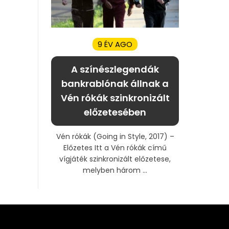
9 ÉV AGO
A színészlegendák
bankrablónak állnak a
Vén rókák szinkronizált
előzetesében
Vén rókák (Going in Style, 2017) –
Előzetes Itt a Vén rókák című
vígjáték szinkronizált előzetese,
melyben három ...