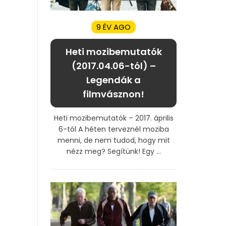
9 ÉV AGO
Heti mozibemutatók
(2017.04.06-tól) –
Legendák a
filmvásznon!
Heti mozibemutatók – 2017. április
6-tól A héten terveznél moziba
menni, de nem tudod, hogy mit
nézz meg? Segítünk! Egy ...