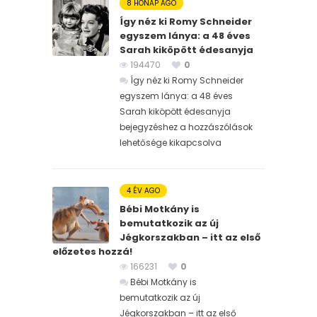
8 HÓNAP AGO
Így néz ki Romy Schneider
egyszem lánya: a 48 éves
Sarah kiköpött édesanyja
194470
0
Így néz ki Romy Schneider
egyszem lánya: a 48 éves
Sarah kiköpött édesanyja
bejegyzéshez
a hozzászólások
lehetősége kikapcsolva
4 ÉV AGO
Bébi Motkány is
bemutatkozik az új
Jégkorszakban – itt az első
előzetes hozzá!
166231
0
Bébi Motkány is
bemutatkozik az új
Jégkorszakban – itt az első