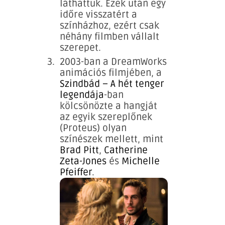
láthattuk. Ezek után egy
időre visszatért a
színházhoz, ezért csak
néhány filmben vállalt
szerepet.
2003-ban a DreamWorks
animációs filmjében, a
Szindbád – A hét tenger
legendája
-ban
kölcsönözte a hangját
az egyik szereplőnek
(Proteus) olyan
színészek mellett, mint
Brad Pitt
,
Catherine
Zeta-Jones
és
Michelle
Pfeiffer
.