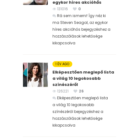
egykor híres akcióhős
131016
0
Rá sem ismerni! Így néz ki
ma Steven Seagal, az egykor
híres akcióhős bejegyzéshez
a
hozzászólások lehetősége
kikapcsolva
1 ÉV AGO
Elképesztően meglepő lista
a világ 10 legokosabb
színészéről
126221
26
Elképesztően meglepő lista
a világ 10 legokosabb
színészéről bejegyzéshez
a
hozzászólások lehetősége
kikapcsolva