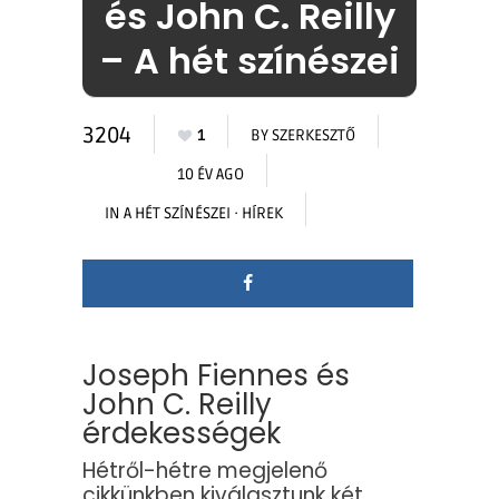
és John C. Reilly
– A hét színészei
3204
1
BY
SZERKESZTŐ
10 ÉV AGO
IN
A HÉT SZÍNÉSZEI
·
HÍREK
Joseph Fiennes és
John C. Reilly
érdekességek
Hétről-hétre megjelenő
cikkünkben kiválasztunk két