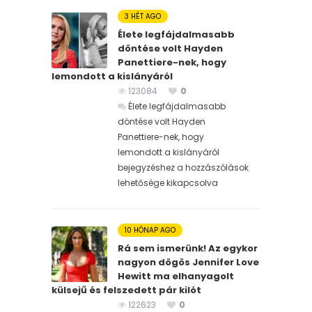
3 HÉT AGO
Élete legfájdalmasabb
döntése volt Hayden
Panettiere-nek, hogy
lemondott a kislányáról
123084
0
Élete legfájdalmasabb
döntése volt Hayden
Panettiere-nek, hogy
lemondott a kislányáról
bejegyzéshez
a hozzászólások
lehetősége kikapcsolva
10 HÓNAP AGO
Rá sem ismerünk! Az egykor
nagyon dögös Jennifer Love
Hewitt ma elhanyagolt
külsejű és felszedett pár kilót
122623
0