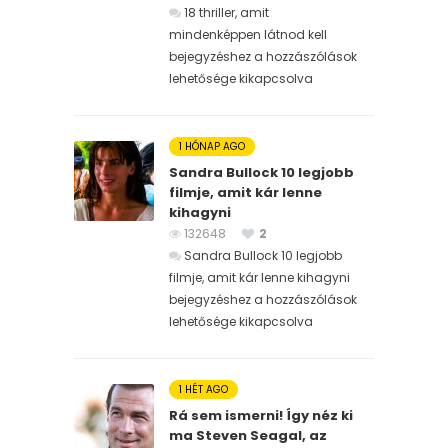
18 thriller, amit
mindenképpen látnod kell
bejegyzéshez
a hozzászólások
lehetősége kikapcsolva
1 HÓNAP AGO
Sandra Bullock 10 legjobb
filmje, amit kár lenne
kihagyni
132648
2
Sandra Bullock 10 legjobb
filmje, amit kár lenne kihagyni
bejegyzéshez
a hozzászólások
lehetősége kikapcsolva
1 HÉT AGO
Rá sem ismerni! Így néz ki
ma Steven Seagal, az