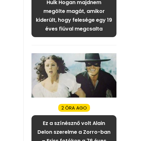
Hulk Hogan majdnem
megölte magát, amikor
kiderült, hogy felesége egy 19
éves fiúval megcsalta
2 ÓRA AGO
Ez a színésznő volt Alain
Delon szerelme a Zorro-ban
– Friss fotókon a 76 éves