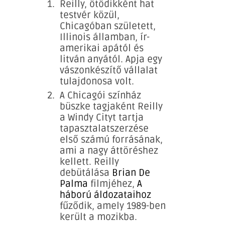
Reilly, ötödikként hat
testvér közül,
Chicagóban született,
Illinois államban, ír-
amerikai apától és
litván anyától. Apja egy
vászonkészítő vállalat
tulajdonosa volt.
A Chicagói színház
büszke tagjaként Reilly
a Windy Cityt tartja
tapasztalatszerzése
első számú forrásának,
ami a nagy áttöréshez
kellett. Reilly
debütálása
Brian De
Palma
filmjéhez,
A
háború áldozataihoz
fűződik, amely 1989-ben
került a mozikba.