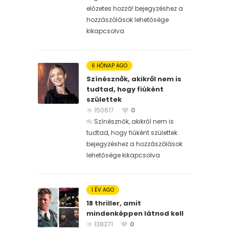
előzetes hozzá! bejegyzéshez
a
hozzászólások lehetősége
kikapcsolva
6 HÓNAP AGO
Színésznők, akikről nem is
tudtad, hogy fiúként
születtek
150617
0
Színésznők, akikről nem is
tudtad, hogy fiúként születtek
bejegyzéshez
a hozzászólások
lehetősége kikapcsolva
1 ÉV AGO
18 thriller, amit
mindenképpen látnod kell
138371
0