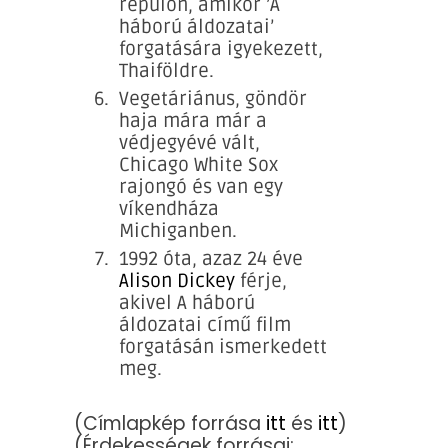
repülőn, amikor ’A
háború áldozatai’
forgatására igyekezett,
Thaiföldre.
Vegetáriánus, göndör
haja mára már a
védjegyévé vált,
Chicago White Sox
rajongó és van egy
víkendháza
Michiganben.
1992 óta, azaz 24 éve
Alison Dickey
férje,
akivel A háború
áldozatai című film
forgatásán ismerkedett
meg.
(Címlapkép forrása
itt
és
itt
)
(Érdekességek forrásai: