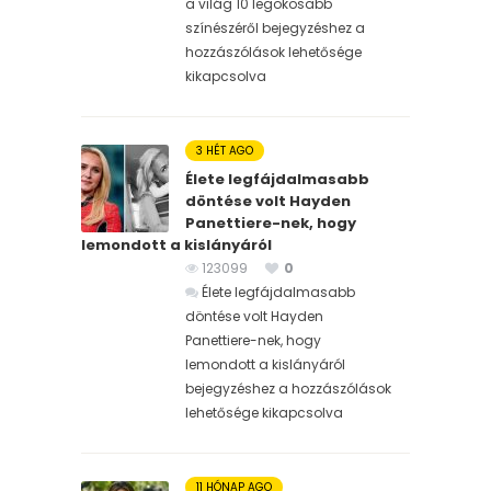
a világ 10 legokosabb
színészéről bejegyzéshez
a
hozzászólások lehetősége
kikapcsolva
3 HÉT AGO
Élete legfájdalmasabb
döntése volt Hayden
Panettiere-nek, hogy
lemondott a kislányáról
123099
0
Élete legfájdalmasabb
döntése volt Hayden
Panettiere-nek, hogy
lemondott a kislányáról
bejegyzéshez
a hozzászólások
lehetősége kikapcsolva
11 HÓNAP AGO