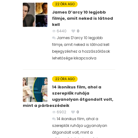
22 ÓRA AGO
James D’arcy 10 legjobb
filmje, amit neked is látnod
kell
6440
0
James D’arcy 10 legjobb
filmje, amit neked is látnod kell
bejegyzéshez
a hozzászólások
lehetősége kikapcsolva
22 ÓRA AGO
14 ikonikus film, ahol a
szereplők ruhája
ugyanolyan átgondolt volt,
mint a párbeszédeik
6902
0
14 ikonikus film, ahol a
szereplők ruhája ugyanolyan
átgondolt volt, mint a