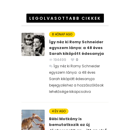
LEGOLVASOTTABB CIKKEK
8 HÓNAP AGO
Így néz ki Romy Schneider
egyszem lánya: a 48 éves
Sarah kiköpött édesanyja
194499
0
Így néz ki Romy Schneider
egyszem lánya: a 48 éves
Sarah kiköpött édesanyja
bejegyzéshez
a hozzászólások
lehetősége kikapcsolva
4 ÉV AGO
Bébi Motkány is
bemutatkozik az új