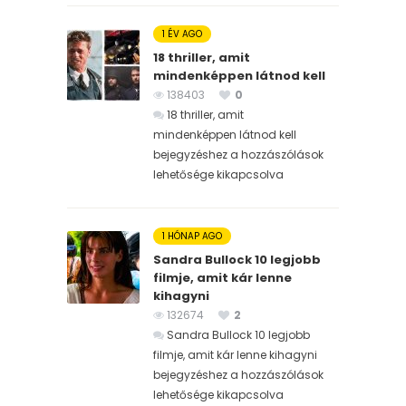
1 ÉV AGO
18 thriller, amit
mindenképpen látnod kell
138403
0
18 thriller, amit
mindenképpen látnod kell
bejegyzéshez
a hozzászólások
lehetősége kikapcsolva
1 HÓNAP AGO
Sandra Bullock 10 legjobb
filmje, amit kár lenne
kihagyni
132674
2
Sandra Bullock 10 legjobb
filmje, amit kár lenne kihagyni
bejegyzéshez
a hozzászólások
lehetősége kikapcsolva