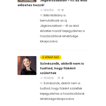
Jégkorszakban – itt az első
előzetes hozzá!
166254
0
Bébi Motkány is
bemutatkozik az új
Jégkorszakban – itt az első
előzetes hozzá! bejegyzéshez
a
hozzászólások lehetősége
kikapcsolva
6 HÓNAP AGO
Színésznők, akikről nem is
tudtad, hogy fiúként
születtek
150639
0
Színésznők, akikről nem is
tudtad, hogy fiúként születtek
bejegyzéshez
a hozzászólások
lehetősége kikapcsolva