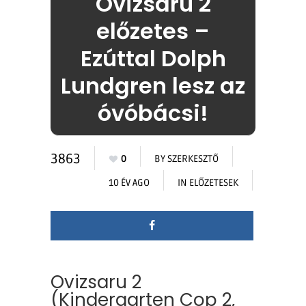
Ovizsaru 2
előzetes –
Ezúttal Dolph
Lundgren lesz az
óvóbácsi!
3863
0
BY
SZERKESZTŐ
10 ÉV AGO
IN
ELŐZETESEK
Ovizsaru 2
(Kindergarten Cop 2,