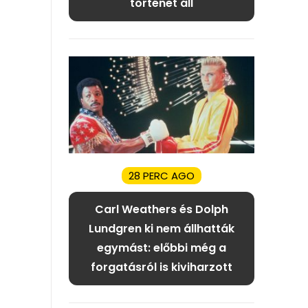
történet áll
28 PERC AGO
Carl Weathers és Dolph
Lundgren ki nem állhatták
egymást: előbbi még a
forgatásról is kiviharzott