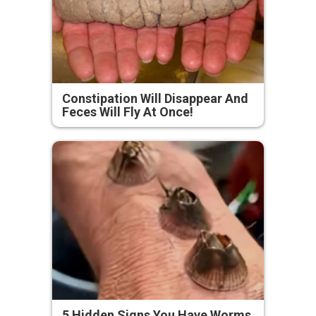
Constipation Will Disappear And
Feces Will Fly At Once!
5 Hidden Signs You Have Worms