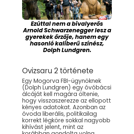
Ezúttal nem a bivalyerős
Arnold Schwarzenegger lesz a
gyerekek őrzője, hanem egy
hasonló kaliberű színész,
Dolph Lundgren.
Ovizsaru 2 története
Egy Mogorva FBI-ügynöknek
(Dolph Lundgren) egy óvóbácsi
álcáját kell magára öltenie,
hogy visszaszerezze az ellopott
kényes adatokat. Azonban az
óvoda liberális, politikailag
korrekt légköre sokkal nagyobb
kihívást jelent, mint az
korábban gondolta volna.