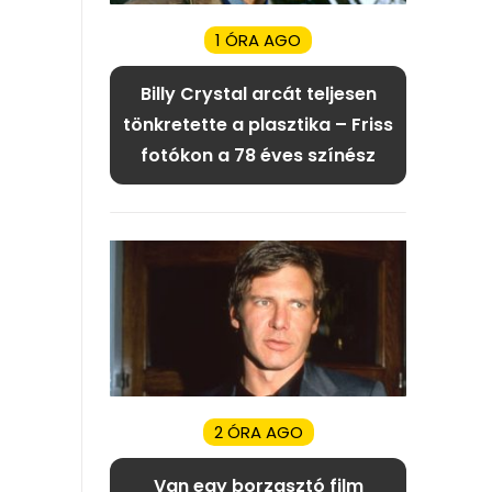
1 ÓRA AGO
Billy Crystal arcát teljesen
tönkretette a plasztika – Friss
fotókon a 78 éves színész
2 ÓRA AGO
Van egy borzasztó film