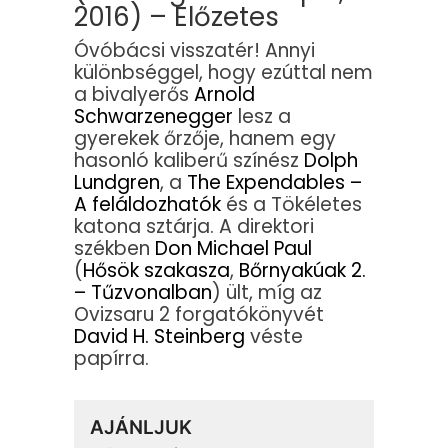
2016) – Előzetes
Óvóbácsi visszatér! Annyi
különbséggel, hogy ezúttal nem
a bivalyerős
Arnold
Schwarzenegger
lesz a
gyerekek őrzője, hanem egy
hasonló kaliberű színész
Dolph
Lundgren
, a
The Expendables –
A feláldozhatók
és a Tökéletes
katona sztárja. A direktori
székben
Don Michael Paul
(
Hősök szakasza
,
Bőrnyakúak 2.
– Tűzvonalban
) ült, míg az
Ovizsaru 2 forgatókönyvét
David H. Steinberg
véste
papírra.