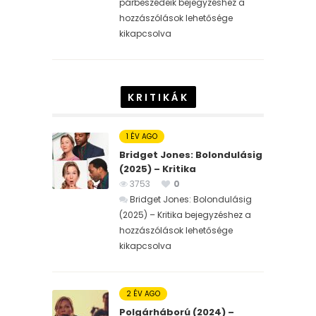
párbeszédeik bejegyzéshez
a
hozzászólások lehetősége
kikapcsolva
KRITIKÁK
1 ÉV AGO
Bridget Jones: Bolondulásig
(2025) – Kritika
3753
0
Bridget Jones: Bolondulásig
(2025) – Kritika bejegyzéshez
a
hozzászólások lehetősége
kikapcsolva
2 ÉV AGO
Polgárháború (2024) –