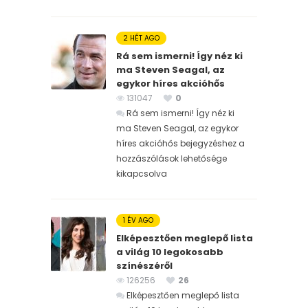
2 HÉT AGO
Rá sem ismerni! Így néz ki
ma Steven Seagal, az
egykor híres akcióhős
131047
0
Rá sem ismerni! Így néz ki
ma Steven Seagal, az egykor
híres akcióhős bejegyzéshez
a
hozzászólások lehetősége
kikapcsolva
1 ÉV AGO
Elképesztően meglepő lista
a világ 10 legokosabb
színészéről
126256
26
Elképesztően meglepő lista