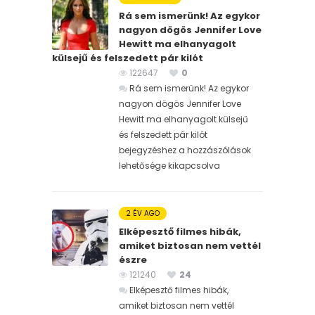
Rá sem ismerünk! Az egykor
nagyon dögös Jennifer Love
Hewitt ma elhanyagolt
külsejű és felszedett pár kilót
122647
0
Rá sem ismerünk! Az egykor
nagyon dögös Jennifer Love
Hewitt ma elhanyagolt külsejű
és felszedett pár kilót
bejegyzéshez
a hozzászólások
lehetősége kikapcsolva
2 ÉV AGO
Elképesztő filmes hibák,
amiket biztosan nem vettél
észre
121240
24
Elképesztő filmes hibák,
amiket biztosan nem vettél