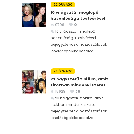
22 ÓRA AGO
10 világsztár meglepő
hasonlósága testvérével
9708
0
10 világsztár meglepő
hasonlósága testvérével
bejegyzéshez
a hozzászólások
lehetősége kikapcsolva
22 ÓRA AGO
23 nagyszerű tinifilm, amit
titokban mindenki szeret
15928
25
23 nagyszerű tinifilm, amit
titokban mindenki szeret
bejegyzéshez
a hozzászólások
lehetősége kikapcsolva