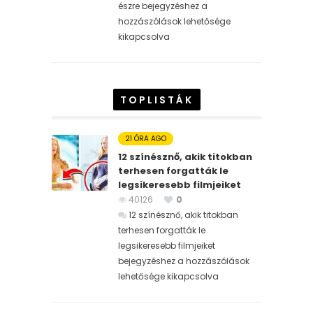
észre bejegyzéshez
a
hozzászólások lehetősége
kikapcsolva
TOPLISTÁK
21 ÓRA AGO
12 színésznő, akik titokban
terhesen forgatták le
legsikeresebb filmjeiket
40126
0
12 színésznő, akik titokban
terhesen forgatták le
legsikeresebb filmjeiket
bejegyzéshez
a hozzászólások
lehetősége kikapcsolva