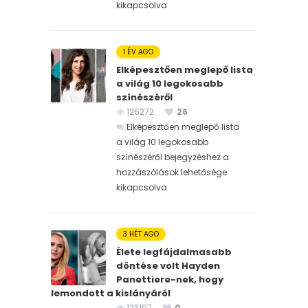
kikapcsolva
1 ÉV AGO
Elképesztően meglepő lista
a világ 10 legokosabb
színészéről
126272
26
Elképesztően meglepő lista
a világ 10 legokosabb
színészéről bejegyzéshez
a
hozzászólások lehetősége
kikapcsolva
3 HÉT AGO
Élete legfájdalmasabb
döntése volt Hayden
Panettiere-nek, hogy
lemondott a kislányáról
123107
0