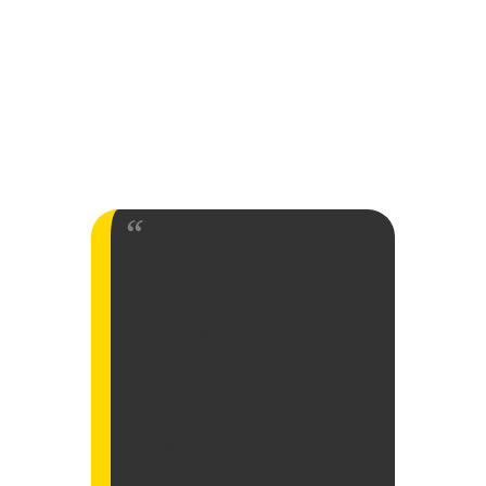
A történet szerint Eddie
Garret egy aprócska
szívességet vállal egy
ismerősének, aki
hamarosan börtönbe
fog kerülni. A szívesség
csupán annyi, hogy
Eddie megőriz egy