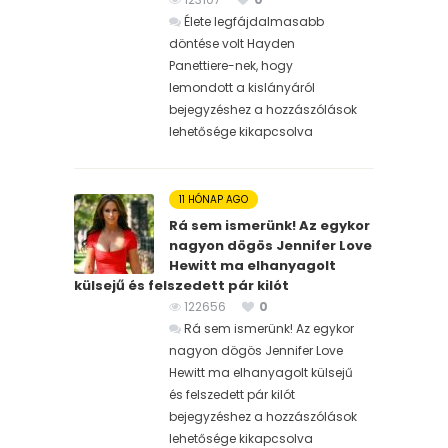
Élete legfájdalmasabb
döntése volt Hayden
Panettiere-nek, hogy
lemondott a kislányáról
bejegyzéshez
a hozzászólások
lehetősége kikapcsolva
11 HÓNAP AGO
Rá sem ismerünk! Az egykor
nagyon dögös Jennifer Love
Hewitt ma elhanyagolt
külsejű és felszedett pár kilót
122656
0
Rá sem ismerünk! Az egykor
nagyon dögös Jennifer Love
Hewitt ma elhanyagolt külsejű
és felszedett pár kilót
bejegyzéshez
a hozzászólások
lehetősége kikapcsolva