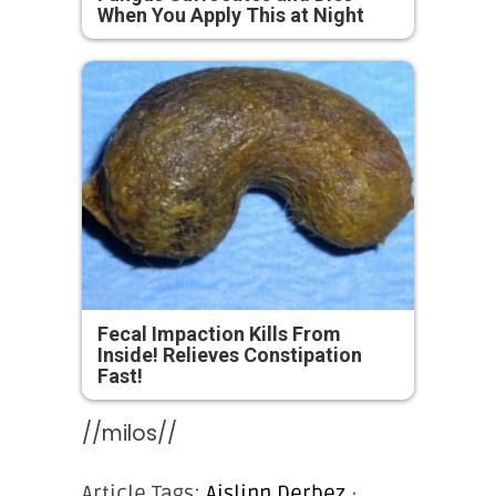
When You Apply This at Night
Fecal Impaction Kills From
Inside! Relieves Constipation
Fast!
//milos//
Article Tags:
Aislinn Derbez
·