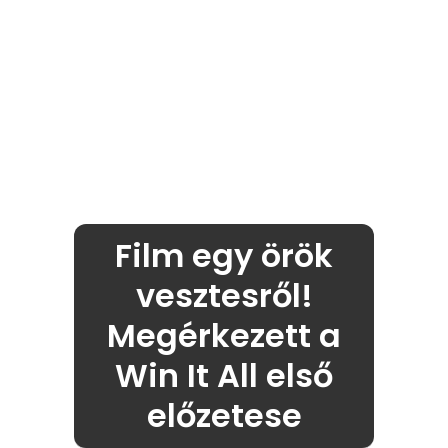
Film egy örök
vesztesről!
Megérkezett a
Win It All első
előzetese