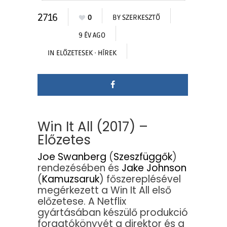
2716
0
BY
SZERKESZTŐ
9 ÉV AGO
IN
ELŐZETESEK
·
HÍREK
Win It All (2017) –
Előzetes
Joe Swanberg
(
Szeszfüggők
)
rendezésében és
Jake Johnson
(
Kamuzsaruk
) főszereplésével
megérkezett a Win It All első
előzetese. A Netflix
gyártásában készülő produkció
forgatókönyvét a direktor és a