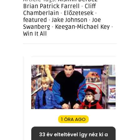
Brian Patrick Farrell
·
Cliff
Chamberlain
·
Előzetesek
·
featured
·
Jake Johnson
·
Joe
Swanberg
·
Keegan-Michael Key
·
Win It All
1 ÓRA AGO
33 év elteltével így néz ki a