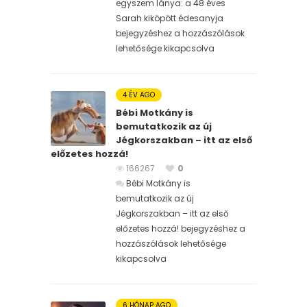
egyszem lánya: a 48 éves
Sarah kiköpött édesanyja
bejegyzéshez
a hozzászólások
lehetősége kikapcsolva
4 ÉV AGO
Bébi Motkány is
bemutatkozik az új
Jégkorszakban – itt az első
előzetes hozzá!
166267
0
Bébi Motkány is
bemutatkozik az új
Jégkorszakban – itt az első
előzetes hozzá! bejegyzéshez
a
hozzászólások lehetősége
kikapcsolva
6 HÓNAP AGO