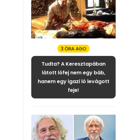
3 ÓRA AGO
Tudta? A Keresztapában
látott lófej nem egy báb,
hanem egy igazi ló levágott
feje!