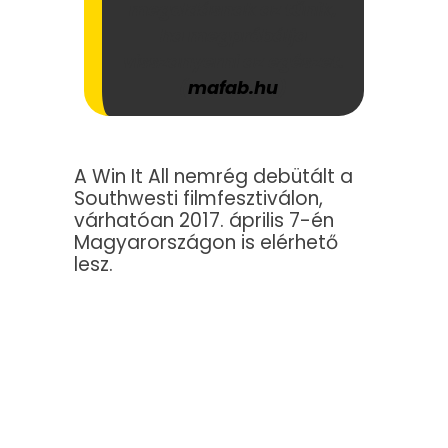
megoldásnak az tűnik,
ha megpróbálja
visszanyerni az egészet.
(
mafab.hu
)
A Win It All nemrég debütált a
Southwesti filmfesztiválon,
várhatóan 2017. április 7-én
Magyarországon is elérhető
lesz.