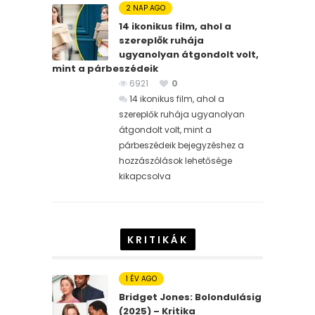
2 NAP AGO
14 ikonikus film, ahol a
szereplők ruhája
ugyanolyan átgondolt volt,
mint a párbeszédeik
6921
0
14 ikonikus film, ahol a
szereplők ruhája ugyanolyan
átgondolt volt, mint a
párbeszédeik bejegyzéshez
a
hozzászólások lehetősége
kikapcsolva
KRITIKÁK
1 ÉV AGO
Bridget Jones: Bolondulásig
(2025) – Kritika