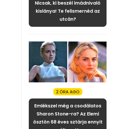
Nicsak, ki beszél imádnivaló
kislánya! Te felismernéd az
utcán?
2 ÓRA AGO
Emlékszel még a csodálatos
Sharon Stone-ra? Az Elemi
ösztön 68 éves sztárja ennyit