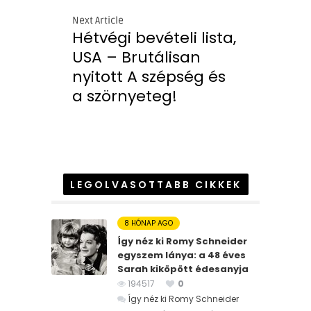
Next Article
Hétvégi bevételi lista,
USA – Brutálisan
nyitott A szépség és
a szörnyeteg!
LEGOLVASOTTABB CIKKEK
8 HÓNAP AGO
Így néz ki Romy Schneider
egyszem lánya: a 48 éves
Sarah kiköpött édesanyja
194517
0
Így néz ki Romy Schneider