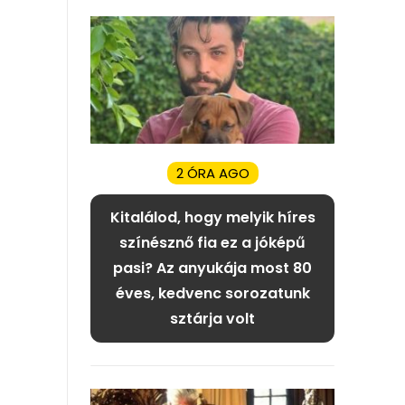
2 ÓRA AGO
Kitalálod, hogy melyik híres
színésznő fia ez a jóképű
pasi? Az anyukája most 80
éves, kedvenc sorozatunk
sztárja volt