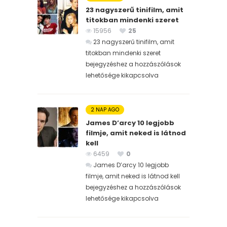
23 nagyszerű tinifilm, amit
titokban mindenki szeret
15956
25
23 nagyszerű tinifilm, amit
titokban mindenki szeret
bejegyzéshez
a hozzászólások
lehetősége kikapcsolva
2 NAP AGO
James D’arcy 10 legjobb
filmje, amit neked is látnod
kell
6459
0
James D’arcy 10 legjobb
filmje, amit neked is látnod kell
bejegyzéshez
a hozzászólások
lehetősége kikapcsolva