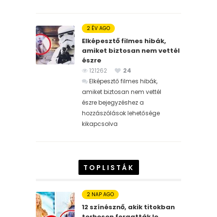
2 ÉV AGO
Elképesztő filmes hibák,
amiket biztosan nem vettél
észre
121262
24
Elképesztő filmes hibák,
amiket biztosan nem vettél
észre bejegyzéshez
a
hozzászólások lehetősége
kikapcsolva
TOPLISTÁK
2 NAP AGO
12 színésznő, akik titokban
terhesen forgatták le