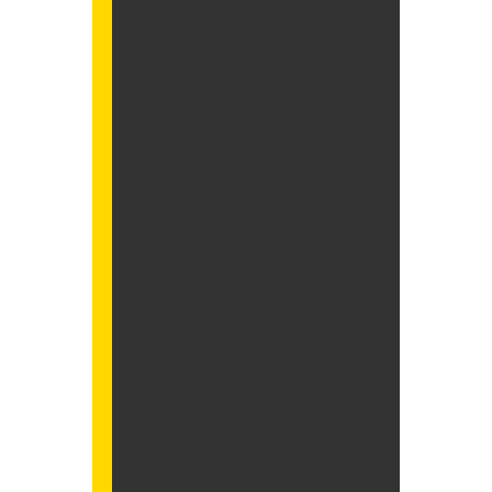
rejtélyes utazótáskát. A
gond csak az, hogy
Eddie komoly
szerencsejáték-függő.
Nem tud ellenálni a
kísértésnek, és
belepillant a táska
tartalmába, azt pedig
dugig van pénzzel.
Eddie ezek után
mértéktelenül hódolni
kezd
játékszenvedélyének.
Nem csak hogy eljátsza
az összes pénzt, de
ráadásul adósságba is
keveredik. Egyetlen