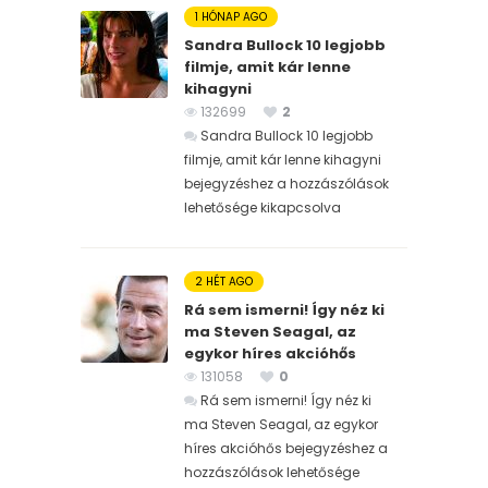
1 HÓNAP AGO
Sandra Bullock 10 legjobb
filmje, amit kár lenne
kihagyni
132699
2
Sandra Bullock 10 legjobb
filmje, amit kár lenne kihagyni
bejegyzéshez
a hozzászólások
lehetősége kikapcsolva
2 HÉT AGO
Rá sem ismerni! Így néz ki
ma Steven Seagal, az
egykor híres akcióhős
131058
0
Rá sem ismerni! Így néz ki
ma Steven Seagal, az egykor
híres akcióhős bejegyzéshez
a
hozzászólások lehetősége