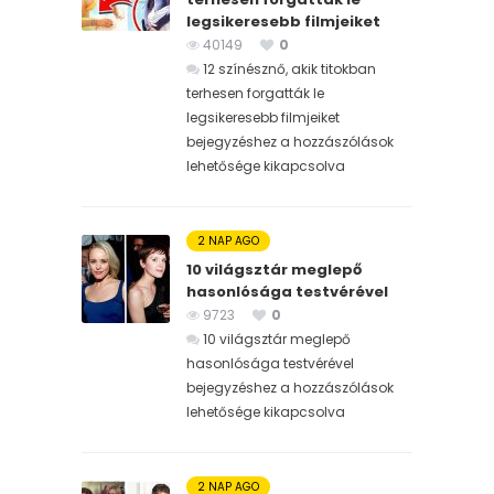
legsikeresebb filmjeiket
40149
0
12 színésznő, akik titokban
terhesen forgatták le
legsikeresebb filmjeiket
bejegyzéshez
a hozzászólások
lehetősége kikapcsolva
2 NAP AGO
10 világsztár meglepő
hasonlósága testvérével
9723
0
10 világsztár meglepő
hasonlósága testvérével
bejegyzéshez
a hozzászólások
lehetősége kikapcsolva
2 NAP AGO