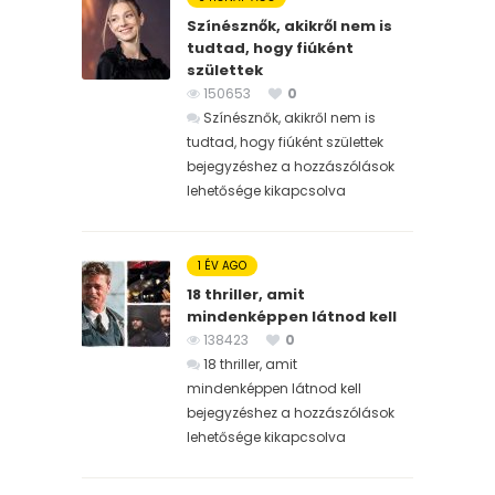
Színésznők, akikről nem is
tudtad, hogy fiúként
születtek
150653
0
Színésznők, akikről nem is
tudtad, hogy fiúként születtek
bejegyzéshez
a hozzászólások
lehetősége kikapcsolva
1 ÉV AGO
18 thriller, amit
mindenképpen látnod kell
138423
0
18 thriller, amit
mindenképpen látnod kell
bejegyzéshez
a hozzászólások
lehetősége kikapcsolva