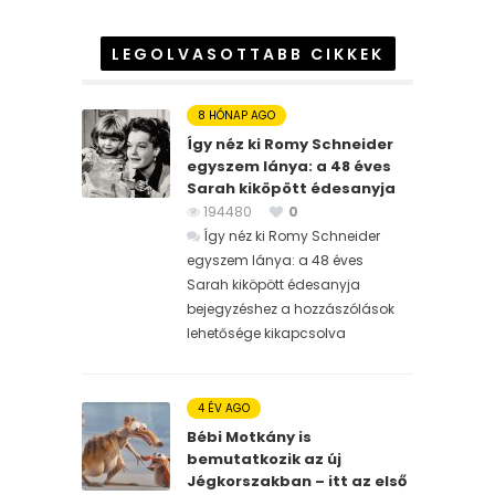
LEGOLVASOTTABB CIKKEK
8 HÓNAP AGO
Így néz ki Romy Schneider
egyszem lánya: a 48 éves
Sarah kiköpött édesanyja
194480
0
Így néz ki Romy Schneider
egyszem lánya: a 48 éves
Sarah kiköpött édesanyja
bejegyzéshez
a hozzászólások
lehetősége kikapcsolva
4 ÉV AGO
Bébi Motkány is
bemutatkozik az új
Jégkorszakban – itt az első