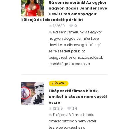
Rá sem ismerünk! Az egykor
nagyon dögös Jennifer Love
Hewitt ma elhanyagolt
külsejű és felszedett pár kilót
122630
0
Rá sem ismerünk! Az egykor
nagyon dögös Jennifer Love
Hewitt ma elhanyagolt külsejű
és felszedett pár kilót
bejegyzéshez
a hozzászólások
lehetősége kikapcsolva
2 ÉV AGO
Elképesztő filmes hibák,
amiket biztosan nem vettél
észre
121219
24
Elképesztő filmes hibák,
amiket biztosan nem vettél
észre bejegyzéshez
a