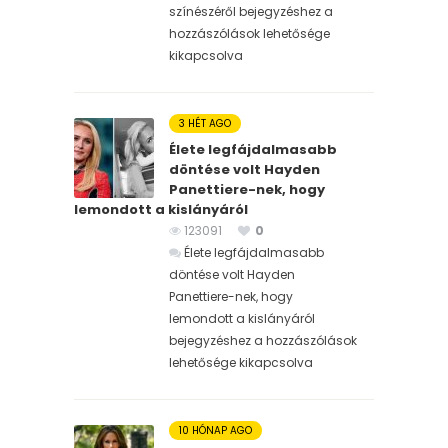
színészéről bejegyzéshez
a
hozzászólások lehetősége
kikapcsolva
3 HÉT AGO
Élete legfájdalmasabb
döntése volt Hayden
Panettiere-nek, hogy
lemondott a kislányáról
123091
0
Élete legfájdalmasabb
döntése volt Hayden
Panettiere-nek, hogy
lemondott a kislányáról
bejegyzéshez
a hozzászólások
lehetősége kikapcsolva
10 HÓNAP AGO