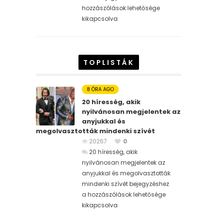
hozzászólások lehetősége
kikapcsolva
TOPLISTÁK
8 ÓRA AGO
20 híresség, akik
nyilvánosan megjelentek az
anyjukkal és
megolvasztották mindenki szívét
20267
0
20 híresség, akik
nyilvánosan megjelentek az
anyjukkal és megolvasztották
mindenki szívét bejegyzéshez
a hozzászólások lehetősége
kikapcsolva