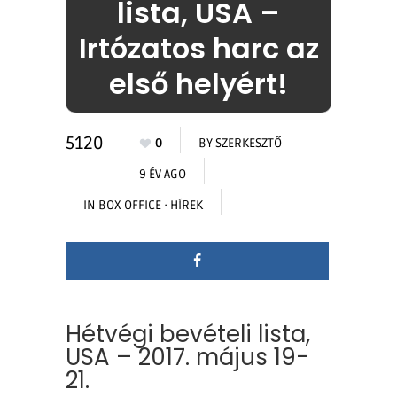
lista, USA –
Irtózatos harc az
első helyért!
5120
0
BY
SZERKESZTŐ
9 ÉV AGO
IN
BOX OFFICE
·
HÍREK
Hétvégi bevételi lista,
USA – 2017. május 19-
21.