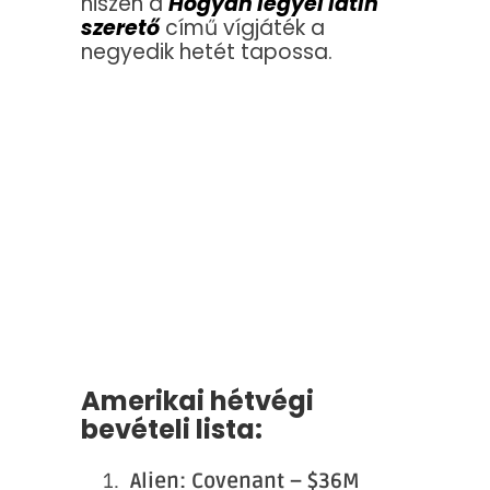
hiszen a
Hogyan legyél latin
szerető
című vígjáték a
negyedik hetét tapossa.
Amerikai hétvégi
bevételi lista:
Alien: Covenant – $36M