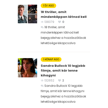
1 ÉV AGO
18 thriller, amit
mindenképpen látnod kell
138379
0
18 thriller, amit
mindenképpen látnod kell
bejegyzéshez
a hozzászólások
lehetősége kikapcsolva
1 HÓNAP AGO
Sandra Bullock 10 legjobb
filmje, amit kár lenne
kihagyni
132652
2
Sandra Bullock 10 legjobb
filmje, amit kár lenne kihagyni
bejegyzéshez
a hozzászólások
lehetősége kikapcsolva