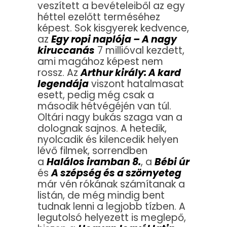
veszített a bevételeiből az egy
héttel ezelőtt terméséhez
képest. Sok kisgyerek kedvence,
az
Egy ropi naplója – A nagy
kiruccanás
7 millióval kezdett,
ami magához képest nem
rossz. Az
Arthur király: A kard
legendája
viszont hatalmasat
esett, pedig még csak a
második hétvégéjén van túl.
Oltári nagy bukás szaga van a
dolognak sajnos. A hetedik,
nyolcadik és kilencedik helyen
lévő filmek, sorrendben
a
Halálos iramban 8.
, a
Bébi úr
és
A szépség és a szörnyeteg
már vén rókának számítanak a
listán, de még mindig bent
tudnak lenni a legjobb tízben. A
legutolsó helyezett is meglepő,