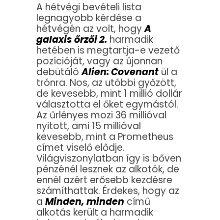
A hétvégi bevételi lista
legnagyobb kérdése a
hétvégén az volt, hogy
A
galaxis őrzői 2.
harmadik
hetében is megtartja-e vezető
pozícióját, vagy az újonnan
debütáló
Alien: Covenant
ül a
trónra. Nos, az utóbbi győzött,
de kevesebb, mint 1 millió dollár
választotta el őket egymástól.
Az űrlényes mozi 36 millióval
nyitott, ami 15 millióval
kevesebb, mint a Prometheus
címet viselő elődje.
Világviszonylatban így is bőven
pénzénél lesznek az alkotók, de
ennél azért erősebb kezdésre
számíthattak. Érdekes, hogy az
a
Minden, minden
című
alkotás került a harmadik