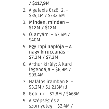
/ $117,9M
A galaxis őrzői 2. –
$35,1M / $732,6M
Minden, minden –
$12M / $12M
Ó, anyám! – $7,6M /
$40M
Egy ropi naplója – A
nagy kiruccanás –
$7,2M / $7,2M
Arthur király: A kard
legendája – $6,9M /
$93,4M
Halálos iramban 8. –
$3,2M / $1,213Mrd
Bébi úr – $2,8M / $468M
A szépség és a
szörnyeteg – $2,4M /