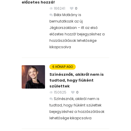
előzetes hozzá!
166241
0
Bébi Motkány is
bemutatkozik az új
Jégkorszakban – itt az első
előzetes hozzá! bejegyzéshez
a
hozzászólások lehetősége
kikapcsolva
6 HÓNAP AGO
Színésznők, akikről nem is
tudtad, hogy fiúként
születtek
150625
0
Színésznők, akikről nem is
tudtad, hogy fiúként születtek
bejegyzéshez
a hozzászólások
lehetősége kikapcsolva