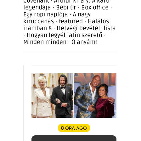
Covenant
·
Arthur király: A kard
legendája
·
Bébi úr
·
Box office
·
Egy ropi naplója - A nagy
kiruccanás
·
featured
·
Halálos
iramban 8
·
Hétvégi bevételi lista
·
Hogyan legyél latin szerető
·
Minden minden
·
Ó anyám!
8 ÓRA AGO