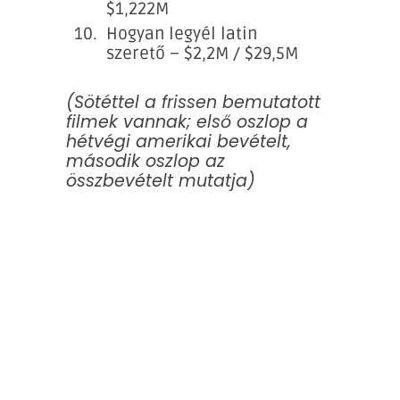
$1,222M
Hogyan legyél latin
szerető – $2,2M / $29,5M
(Sötéttel a frissen bemutatott
filmek vannak; első oszlop a
hétvégi amerikai bevételt,
második oszlop az
összbevételt mutatja)