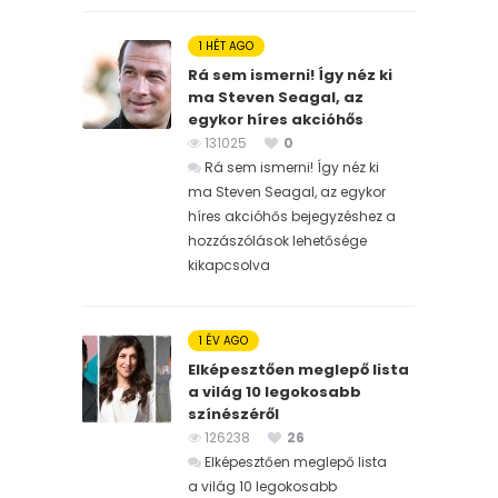
1 HÉT AGO
Rá sem ismerni! Így néz ki
ma Steven Seagal, az
egykor híres akcióhős
131025
0
Rá sem ismerni! Így néz ki
ma Steven Seagal, az egykor
híres akcióhős bejegyzéshez
a
hozzászólások lehetősége
kikapcsolva
1 ÉV AGO
Elképesztően meglepő lista
a világ 10 legokosabb
színészéről
126238
26
Elképesztően meglepő lista
a világ 10 legokosabb