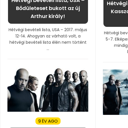
Hétvégi bevételi lista, USA –
Hétvégi 
Bődületeset bukott az új
Kassz
Arthur király!
Hétvégi bevételi lista, USA – 2017. május
Hétvégi bevé
12-14. Ahogyan az várható volt, a
5-7. Elké
hétvégi bevételi lista élén nem történt
mindig
...
9 ÉV AGO