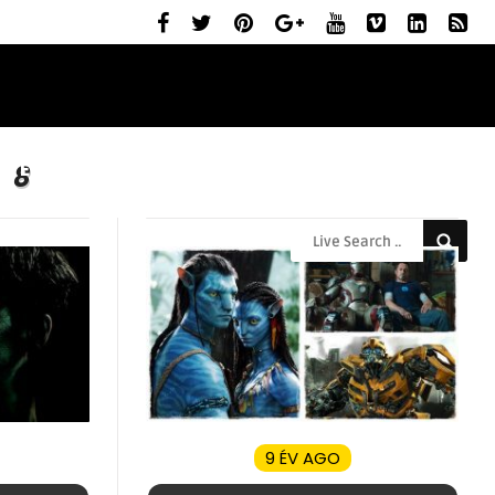
ELŐZETESEK
MOZIBEMUTATÓK
RÓLUNK
 8
9 ÉV AGO