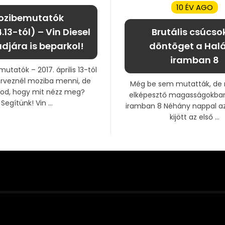
10 ÉV AGO
ozibemutatók
.13-tól) – Vin Diesel
Brutális csúcso
djára is beparkol!
döntöget a Halá
iramban 8
utatók – 2017. április 13-tól
erveznél moziba menni, de
Még be sem mutatták, de
od, hogy mit nézz meg?
elképesztő magasságokban
Segítünk! Vin ...
iramban 8 Néhány nappal a
kijött az első ...