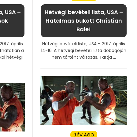
a, USA –
Hétvégi bevételi lista, USA –
sok
Hatalmas bukott Christian
Bale!
017. április
Hétvégi bevételi lista, USA – 2017. április
thatatlan a
14-16. A hétvégi bevételi lista dobogóján
kai hétvégi
nem történt változás. Tartja ...
9 ÉV AGO