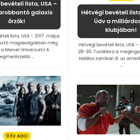
bevételi lista, USA –
arobbantó galaxis
Hétvégi bevételi list
őrzők!
Üdv a milliárdo
klubjában!
teli lista, USA – 2017. május
pesztő magasságokban még
Hétvégi bevételi lista, USA – 2
 a Marvel Univerzum! A
28-30. Továbbra is meginga
legmerészebb ...
Halálos iramban 8. az ameri
...
9 ÉV AGO