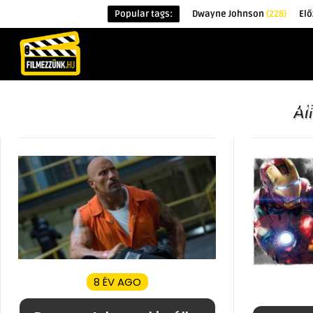
Popular tags:
Dwayne Johnson
(228)
El
KEZDŐOLDAL
HÍREK
ÉRDEKESSÉG
Al
8 ÉV AGO