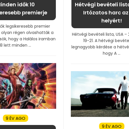
inden idők 10
Hétvégi bevételi list
keresebb premierje
Irtózatos harc az
helyért!
ők legsikeresebb premier
 olyan régen olvashatták a
Hétvégi bevételi lista, USA –
sók, hogy a Halálos iramban
19-21. A hétvégi bevétel
8 lett minden ...
legnagyobb kérdése a hétvég
hogy A ...
9 ÉV AGO
9 ÉV AGO