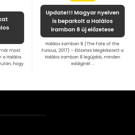
Update!!! Magyar nyelven
kat
is beparkolt a Halálos
los
iramban 8 új előzetese
Halálos iramban 8 (The Fate of the
 már most
Furious, 2017) – Előzetes Megérkezett a
 a Halálos
Halálos iramban 8 legújabb, minden
zután, hogy
eddiginél ...