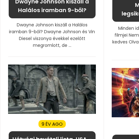
Dwayne Johnson kiszáll a
M
Halálos iramban 9-ből?
legsi
Dwayne Johnson kiszáll a Halálos
Minden id
iramban 9-ből? Dwayne Johnson és Vin
filmjei Nem
Diesel viszonya évekkel ezelőtt
kedves Olva
megromlott, de ...
9 ÉV AGO