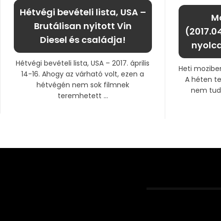
Hétvégi bevételi lista, USA –
M
Brutálisan nyitott Vin
(2017.04
Diesel és családja!
nyolca
Hétvégi bevételi lista, USA – 2017. április
Heti mozibem
14-16. Ahogy az várható volt, ezen a
A héten t
hétvégén nem sok filmnek
nem tud
teremhetett ...