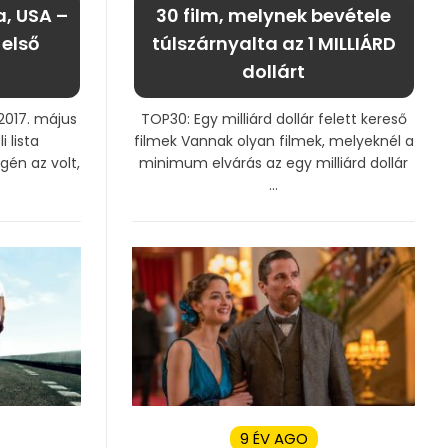
a, USA –
30 film, melynek bevétele
 első
túlszárnyalta az 1 MILLIÁRD
dollárt
 2017. május
TOP30: Egy milliárd dollár felett kereső
i lista
filmek Vannak olyan filmek, melyeknél a
én az volt,
minimum elvárás az egy milliárd dollár
...
9 ÉV AGO