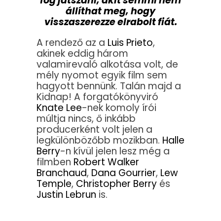
fog játszani, akit semmi nem
állíthat meg, hogy
visszaszerezze elrabolt fiát.
A rendező az a
Luis Prieto
,
akinek eddig három
valamirevaló alkotása volt, de
mély nyomot egyik film sem
hagyott bennünk. Talán majd a
Kidnap! A forgatókönyviró
Knate Lee
-nek komoly írói
múltja nincs, ő inkább
producerként volt jelen a
legkülönbözőbb mozikban.
Halle
Berry
-n kívül jelen lesz még a
filmben
Robert Walker
Branchaud
,
Dana Gourrier
,
Lew
Temple
,
Christopher Berry
és
Justin Lebrun
is.