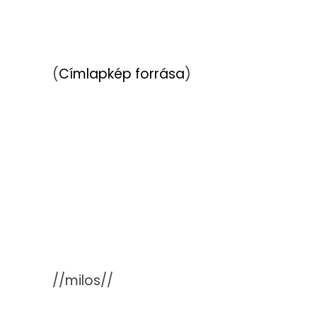
(
Címlapkép forrása
)
//milos//