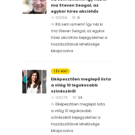
ma Steven Seagal, az
egykor híres akcióhős
131059
0
Rá sem ismerni! Így néz ki
ma Steven Seagal, az egykor
híres akcióhős bejegyzéshez
a
hozzászólások lehetősége
kikapcsolva
1 ÉV AGO
Elképesztően meglepő lista
a világ 10 legokosabb
színészéről
126275
26
Elképesztően meglepő lista
a világ 10 legokosabb
színészéről bejegyzéshez
a
hozzászólások lehetősége
kikapcsolva