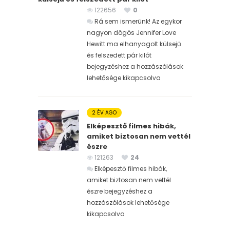
122656
0
Rá sem ismerünk! Az egykor
nagyon dögös Jennifer Love
Hewitt ma elhanyagolt külsejű
és felszedett pár kilót
bejegyzéshez
a hozzászólások
lehetősége kikapcsolva
2 ÉV AGO
Elképesztő filmes hibák,
amiket biztosan nem vettél
észre
121263
24
Elképesztő filmes hibák,
amiket biztosan nem vettél
észre bejegyzéshez
a
hozzászólások lehetősége
kikapcsolva