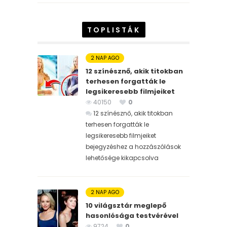
TOPLISTÁK
2 NAP AGO
12 színésznő, akik titokban
terhesen forgatták le
legsikeresebb filmjeiket
40150
0
12 színésznő, akik titokban
terhesen forgatták le
legsikeresebb filmjeiket
bejegyzéshez
a hozzászólások
lehetősége kikapcsolva
2 NAP AGO
10 világsztár meglepő
hasonlósága testvérével
9724
0