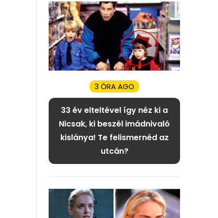
3 ÓRA AGO
33 év elteltével így néz ki a
Nicsak, ki beszél imádnivaló
kislánya! Te felismernéd az
utcán?