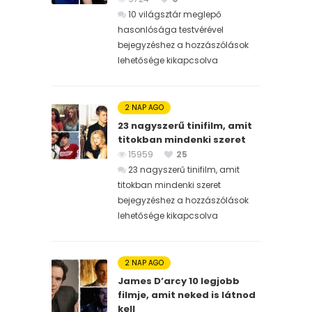
10 világsztár meglepő
hasonlósága testvérével
bejegyzéshez
a hozzászólások
lehetősége kikapcsolva
2 NAP AGO
23 nagyszerű tinifilm, amit
titokban mindenki szeret
15959
25
23 nagyszerű tinifilm, amit
titokban mindenki szeret
bejegyzéshez
a hozzászólások
lehetősége kikapcsolva
2 NAP AGO
James D’arcy 10 legjobb
filmje, amit neked is látnod
kell