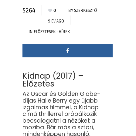
5264
0
BY
SZERKESZTŐ
9 ÉV AGO
IN
ELŐZETESEK
·
HÍREK
Kidnap (2017) –
Előzetes
Az Oscar és Golden Globe-
díjas Halle Berry egy újabb
izgalmas filmmel, a Kidnap
című thrillerrel próbálkozik
becsalogatni a nézőket a
moziba. Bár más a sztori,
mindenképpen hasonló,