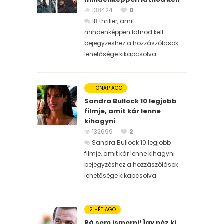
138424
0
18 thriller, amit
mindenképpen látnod kell
bejegyzéshez
a hozzászólások
lehetősége kikapcsolva
1 HÓNAP AGO
Sandra Bullock 10 legjobb
filmje, amit kár lenne
kihagyni
132699
2
Sandra Bullock 10 legjobb
filmje, amit kár lenne kihagyni
bejegyzéshez
a hozzászólások
lehetősége kikapcsolva
2 HÉT AGO
Rá sem ismerni! Így néz ki