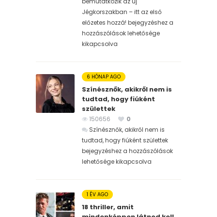
bemutatkozik az új
Jégkorszakban – itt az első
előzetes hozzá! bejegyzéshez
a
hozzászólások lehetősége
kikapcsolva
6 HÓNAP AGO
Színésznők, akikről nem is
tudtad, hogy fiúként
születtek
150656
0
Színésznők, akikről nem is
tudtad, hogy fiúként születtek
bejegyzéshez
a hozzászólások
lehetősége kikapcsolva
1 ÉV AGO
18 thriller, amit
mindenképpen látnod kell