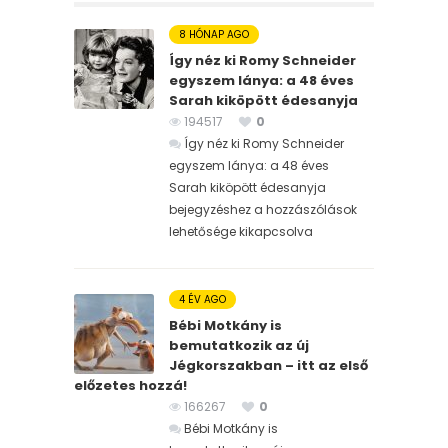
8 HÓNAP AGO
Így néz ki Romy Schneider
egyszem lánya: a 48 éves
Sarah kiköpött édesanyja
194517
0
Így néz ki Romy Schneider
egyszem lánya: a 48 éves
Sarah kiköpött édesanyja
bejegyzéshez
a hozzászólások
lehetősége kikapcsolva
4 ÉV AGO
Bébi Motkány is
bemutatkozik az új
Jégkorszakban – itt az első
előzetes hozzá!
166267
0
Bébi Motkány is