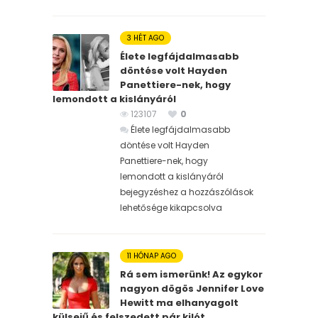
3 HÉT AGO
Élete legfájdalmasabb
döntése volt Hayden
Panettiere-nek, hogy
lemondott a kislányáról
123107
0
Élete legfájdalmasabb
döntése volt Hayden
Panettiere-nek, hogy
lemondott a kislányáról
bejegyzéshez
a hozzászólások
lehetősége kikapcsolva
11 HÓNAP AGO
Rá sem ismerünk! Az egykor
nagyon dögös Jennifer Love
Hewitt ma elhanyagolt
külsejű és felszedett pár kilót