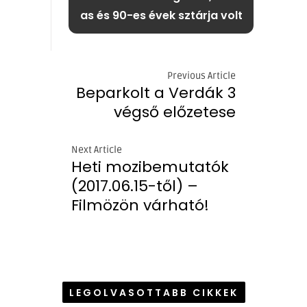
as és 90-es évek sztárja volt
Previous Article
Beparkolt a Verdák 3
végső előzetese
Next Article
Heti mozibemutatók
(2017.06.15-től) –
Filmözön várható!
LEGOLVASOTTABB CIKKEK