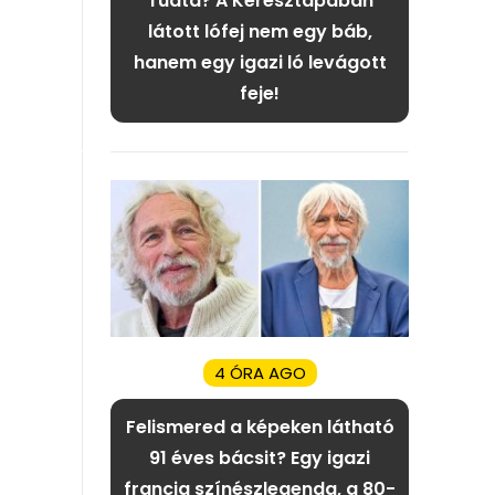
Tudta? A Keresztapában
látott lófej nem egy báb,
hanem egy igazi ló levágott
feje!
4 ÓRA AGO
Felismered a képeken látható
91 éves bácsit? Egy igazi
francia színészlegenda, a 80-