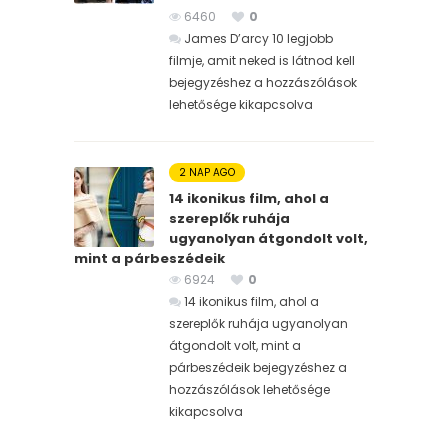
6460
0
James D’arcy 10 legjobb
filmje, amit neked is látnod kell
bejegyzéshez
a hozzászólások
lehetősége kikapcsolva
2 NAP AGO
14 ikonikus film, ahol a
szereplők ruhája
ugyanolyan átgondolt volt,
mint a párbeszédeik
6924
0
14 ikonikus film, ahol a
szereplők ruhája ugyanolyan
átgondolt volt, mint a
párbeszédeik bejegyzéshez
a
hozzászólások lehetősége
kikapcsolva