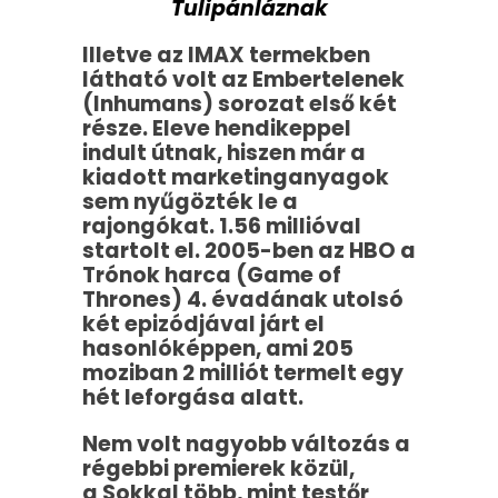
Tulipánláznak
Illetve az IMAX termekben
látható volt az Embertelenek
(Inhumans) sorozat első két
része. Eleve hendikeppel
indult útnak, hiszen már a
kiadott marketinganyagok
sem nyűgözték le a
rajongókat. 1.56 millióval
startolt el. 2005-ben az HBO a
Trónok harca (Game of
Thrones) 4. évadának utolsó
két epizódjával járt el
hasonlóképpen, ami 205
moziban 2 milliót termelt egy
hét leforgása alatt.
Nem volt nagyobb változás a
régebbi premierek közül,
a Sokkal több, mint testőr