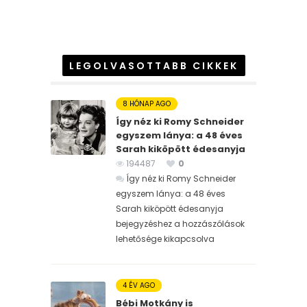
LEGOLVASOTTABB CIKKEK
8 HÓNAP AGO
Így néz ki Romy Schneider
egyszem lánya: a 48 éves
Sarah kiköpött édesanyja
194487
0
Így néz ki Romy Schneider
egyszem lánya: a 48 éves
Sarah kiköpött édesanyja
bejegyzéshez
a hozzászólások
lehetősége kikapcsolva
4 ÉV AGO
Bébi Motkány is