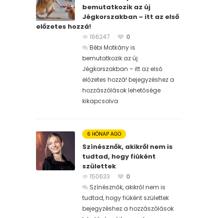
bemutatkozik az új
Jégkorszakban – itt az első
előzetes hozzá!
166247
0
Bébi Motkány is
bemutatkozik az új
Jégkorszakban – itt az első
előzetes hozzá! bejegyzéshez
a
hozzászólások lehetősége
kikapcsolva
6 HÓNAP AGO
Színésznők, akikről nem is
tudtad, hogy fiúként
születtek
150633
0
Színésznők, akikről nem is
tudtad, hogy fiúként születtek
bejegyzéshez
a hozzászólások