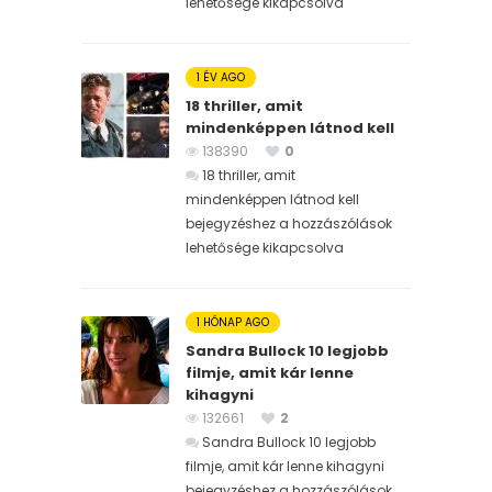
lehetősége kikapcsolva
1 ÉV AGO
18 thriller, amit
mindenképpen látnod kell
138390
0
18 thriller, amit
mindenképpen látnod kell
bejegyzéshez
a hozzászólások
lehetősége kikapcsolva
1 HÓNAP AGO
Sandra Bullock 10 legjobb
filmje, amit kár lenne
kihagyni
132661
2
Sandra Bullock 10 legjobb
filmje, amit kár lenne kihagyni
bejegyzéshez
a hozzászólások