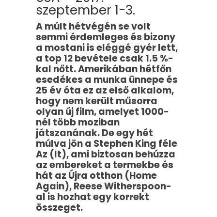
szeptember 1-3.
A múlt hétvégén se volt
semmi érdemleges és bizony
a mostani is eléggé gyér lett,
a top 12 bevétele csak 1.5 %-
kal nőtt. Amerikában hétfőn
esedékes a munka ünnepe és
25 év óta ez az első alkalom,
hogy nem került műsorra
olyan új film, amelyet 1000-
nél több moziban
játszanának. De egy hét
múlva jön a Stephen King féle
Az (It), ami biztosan behúzza
az embereket a termekbe és
hát az Újra otthon (Home
Again), Reese Witherspoon-
al is hozhat egy korrekt
összeget.