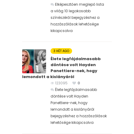
Elképesztően meglepő lista
a világ 10 legokosabb
színészéről bejegyzéshez
a
hozzászólások lehetősége
kikapcsolva
3 HÉT AGO
Élete legfájdalmasabb
döntése volt Hayden
Panettiere-nek, hogy
lemondott a kislányáról
123095
0
Élete legfájdalmasabb
döntése volt Hayden
Panettiere-nek, hogy
lemondott a kislányáról
bejegyzéshez
a hozzászólások
lehetősége kikapcsolva