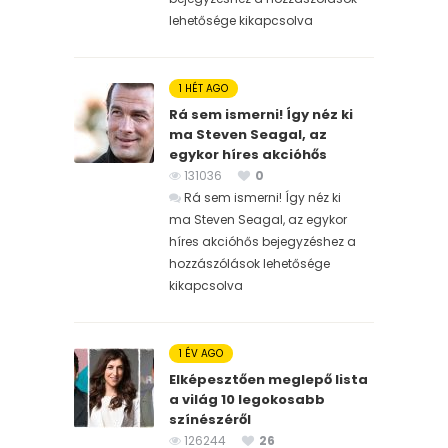
lehetősége kikapcsolva
1 HÉT AGO
Rá sem ismerni! Így néz ki
ma Steven Seagal, az
egykor híres akcióhős
131036
0
Rá sem ismerni! Így néz ki
ma Steven Seagal, az egykor
híres akcióhős bejegyzéshez
a
hozzászólások lehetősége
kikapcsolva
1 ÉV AGO
Elképesztően meglepő lista
a világ 10 legokosabb
színészéről
126244
26