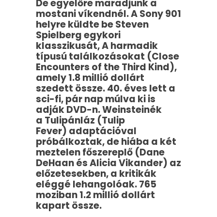
De egyelőre maradjunk a
mostani víkendnél. A Sony 901
helyre küldte be Steven
Spielberg egykori
klasszikusát, A harmadik
típusú találkozásokat (Close
Encounters of the Third Kind),
amely 1.8 millió dollárt
szedett össze. 40. éves lett a
sci-fi, pár nap múlva ki is
adják DVD-n. Weinsteinék
a Tulipánláz (Tulip
Fever) adaptációval
próbálkoztak, de hiába a két
meztelen főszereplő (Dane
DeHaan és Alicia Vikander) az
előzetesekben, a kritikák
eléggé lehangolóak. 765
moziban 1.2 millió dollárt
kapart össze.