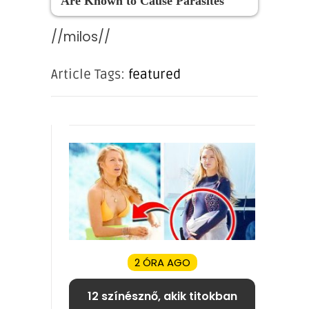
Are Known to Cause Parasites
//milos//
Article Tags:
featured
2 ÓRA AGO
12 színésznő, akik titokban