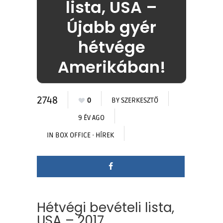
lista, USA –
Újabb gyér
hétvége
Amerikában!
2748
0
BY
SZERKESZTŐ
9 ÉV AGO
IN
BOX OFFICE
·
HÍREK
Hétvégi bevételi lista,
USA – 2017.