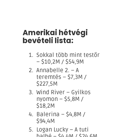
Amerikai hétvégi
bevételi lista:
Sokkal több mint testőr
– $10,2M / $54,9M
Annabelle 2. – A
teremtés – $7,3M /
$227,5M
Wind River – Gyilkos
nyomon – $5,8M /
$18,2M
Balerina – $4,8M /
$94,4M
Logan Lucky – A tuti
balhé – $4,4M / $24,6M