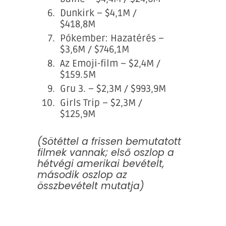
Dunkirk – $4,1M /
$418,8M
Pókember: Hazatérés –
$3,6M / $746,1M
Az Emoji-film – $2,4M /
$159.5M
Gru 3. – $2,3M / $993,9M
Girls Trip – $2,3M /
$125,9M
(Sötéttel a frissen bemutatott
filmek vannak; első oszlop a
hétvégi amerikai bevételt,
második oszlop az
összbevételt mutatja)