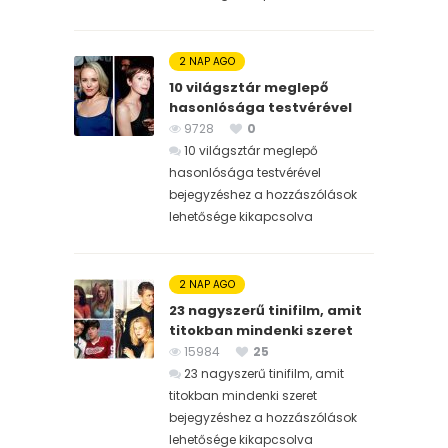
2 NAP AGO
10 világsztár meglepő
hasonlósága testvérével
9728
0
10 világsztár meglepő
hasonlósága testvérével
bejegyzéshez
a hozzászólások
lehetősége kikapcsolva
2 NAP AGO
23 nagyszerű tinifilm, amit
titokban mindenki szeret
15984
25
23 nagyszerű tinifilm, amit
titokban mindenki szeret
bejegyzéshez
a hozzászólások
lehetősége kikapcsolva