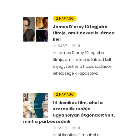
2 NAP AGO
James D’arcy 10 legjobb
filmje, amit neked is látnod
kell
6467
0
James D’arcy 10 legjobb
filmje, amit neked is látnod kell
bejegyzéshez
a hozzászólások
lehetősége kikapcsolva
2 NAP AGO
14 ikonikus film, ahol a
szereplők ruhája
ugyanolyan átgondolt volt,
mint a párbeszédeik
6936
0
14 ikonikus film, ahol a