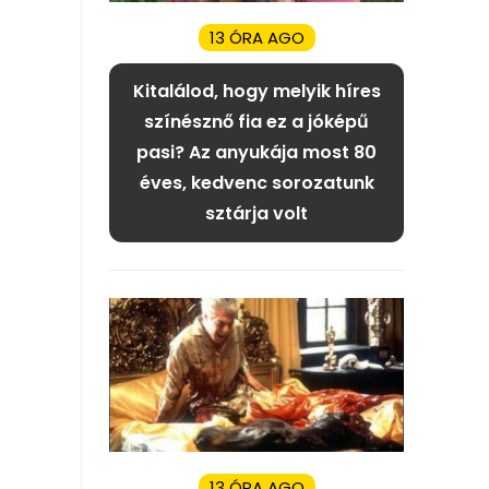
13 ÓRA AGO
Kitalálod, hogy melyik híres
színésznő fia ez a jóképű
pasi? Az anyukája most 80
éves, kedvenc sorozatunk
sztárja volt
13 ÓRA AGO