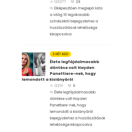
126277
26
Elképesztően meglepő lista
a világ 10 legokosabb
színészéről bejegyzéshez
a
hozzászólások lehetősége
kikapcsolva
3 HÉT AGO
Élete legfájdalmasabb
döntése volt Hayden
Panettiere-nek, hogy
lemondott a kislányáról
123111
0
Élete legfájdalmasabb
döntése volt Hayden
Panettiere-nek, hogy
lemondott a kislányáról
bejegyzéshez
a hozzászólások
lehetősége kikapcsolva