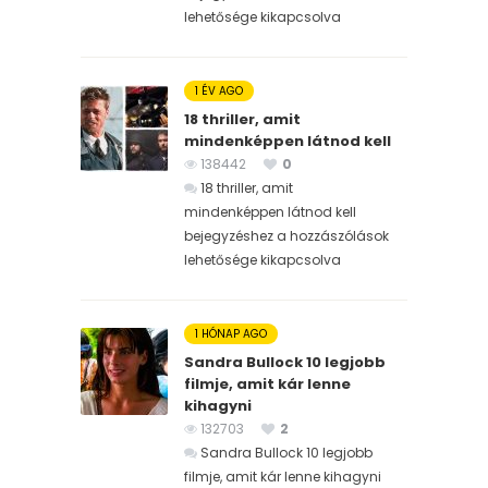
lehetősége kikapcsolva
1 ÉV AGO
18 thriller, amit
mindenképpen látnod kell
138442
0
18 thriller, amit
mindenképpen látnod kell
bejegyzéshez
a hozzászólások
lehetősége kikapcsolva
1 HÓNAP AGO
Sandra Bullock 10 legjobb
filmje, amit kár lenne
kihagyni
132703
2
Sandra Bullock 10 legjobb
filmje, amit kár lenne kihagyni