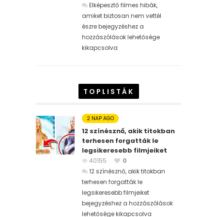
Elképesztő filmes hibák,
amiket biztosan nem vettél
észre bejegyzéshez
a
hozzászólások lehetősége
kikapcsolva
TOPLISTÁK
2 NAP AGO
12 színésznő, akik titokban
terhesen forgatták le
legsikeresebb filmjeiket
40155
0
12 színésznő, akik titokban
terhesen forgatták le
legsikeresebb filmjeiket
bejegyzéshez
a hozzászólások
lehetősége kikapcsolva