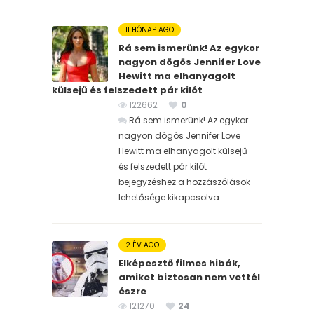
11 HÓNAP AGO
Rá sem ismerünk! Az egykor
nagyon dögös Jennifer Love
Hewitt ma elhanyagolt
külsejű és felszedett pár kilót
122662
0
Rá sem ismerünk! Az egykor
nagyon dögös Jennifer Love
Hewitt ma elhanyagolt külsejű
és felszedett pár kilót
bejegyzéshez
a hozzászólások
lehetősége kikapcsolva
2 ÉV AGO
Elképesztő filmes hibák,
amiket biztosan nem vettél
észre
121270
24