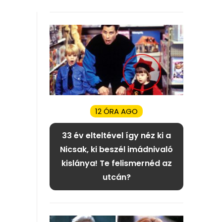
12 ÓRA AGO
33 év elteltével így néz ki a
Nicsak, ki beszél imádnivaló
kislánya! Te felismernéd az
utcán?