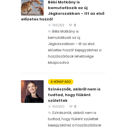
Bébi Motkány is
bemutatkozik az új
Jégkorszakban – itt az első
előzetes hozzá!
166269
0
Bébi Motkány is
bemutatkozik az új
Jégkorszakban – itt az első
előzetes hozzá! bejegyzéshez
a
hozzászólások lehetősége
kikapcsolva
6 HÓNAP AGO
Színésznők, akikről nem is
tudtad, hogy fiúként
születtek
150660
0
Színésznők, akikről nem is
tudtad, hogy fiúként születtek
bejegyzéshez
a hozzászólások