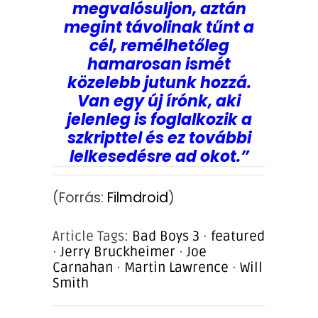
megvalósuljon, aztán
megint távolinak tűnt a
cél, remélhetőleg
hamarosan ismét
közelebb jutunk hozzá.
Van egy új írónk, aki
jelenleg is foglalkozik a
szkripttel és ez további
lelkesedésre ad okot.”
(Forrás:
Filmdroid
)
Article Tags:
Bad Boys 3
·
featured
·
Jerry Bruckheimer
·
Joe
Carnahan
·
Martin Lawrence
·
Will
Smith