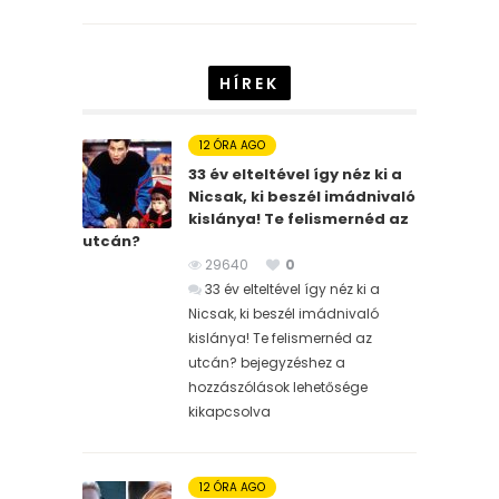
HÍREK
12 ÓRA AGO
33 év elteltével így néz ki a
Nicsak, ki beszél imádnivaló
kislánya! Te felismernéd az
utcán?
29640
0
33 év elteltével így néz ki a
Nicsak, ki beszél imádnivaló
kislánya! Te felismernéd az
utcán? bejegyzéshez
a
hozzászólások lehetősége
kikapcsolva
12 ÓRA AGO