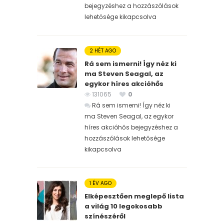
bejegyzéshez
a hozzászólások
lehetősége kikapcsolva
2 HÉT AGO
Rá sem ismerni! Így néz ki
ma Steven Seagal, az
egykor híres akcióhős
131065
0
Rá sem ismerni! Így néz ki
ma Steven Seagal, az egykor
híres akcióhős bejegyzéshez
a
hozzászólások lehetősége
kikapcsolva
1 ÉV AGO
Elképesztően meglepő lista
a világ 10 legokosabb
színészéről