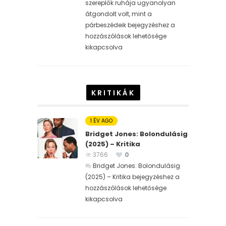
szereplők ruhája ugyanolyan
átgondolt volt, mint a
párbeszédeik bejegyzéshez
a
hozzászólások lehetősége
kikapcsolva
KRITIKÁK
1 ÉV AGO
Bridget Jones: Bolondulásig
(2025) – Kritika
3766
0
Bridget Jones: Bolondulásig
(2025) – Kritika bejegyzéshez
a
hozzászólások lehetősége
kikapcsolva