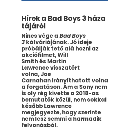
Hírek a Bad Boys 3 háza
tájáról
Nincs vége a
Bad Boys
3
kálváriájának. Jó ideje
próbálják tető alá hozni az
akciófilmet, Will
Smith és Martin
Lawrence visszatért
volna, Joe
Carnahan irányíthatott volna
a forgatáson. Ám a Sony nem
is oly rég kivette a 2018-as
bemutatók közül, nem sokkal
később Lawrence
megjegyezte, hogy szerinte
nem lesz semmi a harmadik
felvonásból.