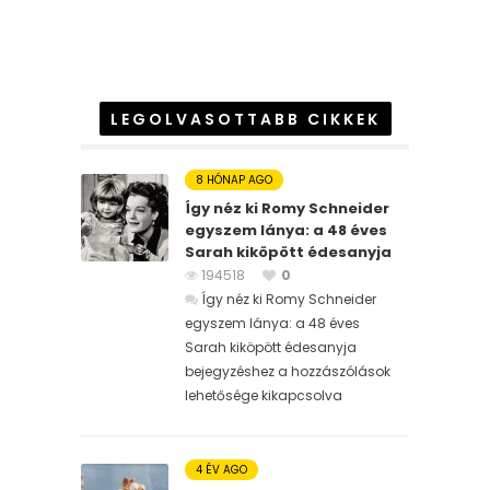
LEGOLVASOTTABB CIKKEK
8 HÓNAP AGO
Így néz ki Romy Schneider
egyszem lánya: a 48 éves
Sarah kiköpött édesanyja
194518
0
Így néz ki Romy Schneider
egyszem lánya: a 48 éves
Sarah kiköpött édesanyja
bejegyzéshez
a hozzászólások
lehetősége kikapcsolva
4 ÉV AGO