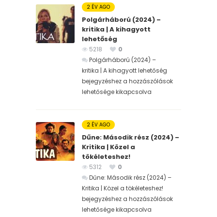
2 ÉV AGO
Polgárháború (2024) –
kritika | A kihagyott
lehetőség
5218
0
Polgárháború (2024) –
kritika | A kihagyott lehetőség
bejegyzéshez
a hozzászólások
lehetősége kikapcsolva
2 ÉV AGO
Dűne: Második rész (2024) –
Kritika | Közel a
tökéleteshez!
5312
0
Dűne: Második rész (2024) –
Kritika | Közel a tökéleteshez!
bejegyzéshez
a hozzászólások
lehetősége kikapcsolva