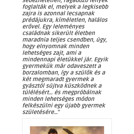
sebezhetetlen, ragadozó lények
foglalták el, melyek a legkisebb
zajra is azonnal lecsapnak
prédájukra, kíméletlen, halálos
erővel. Egy leleményes
családnak sikerült életben
maradnia teljes csendben, úgy,
hogy elnyomnak minden
lehetséges zajt, ami a
mindennapi életükkel jár. Egyik
gyermekük már odaveszett a
borzalomban, így a szülők és a
két megmaradt gyermek a
gyásztól sújtva küszködnek a
túlélésért… és megpróbálnak
minden lehetséges módon
felkészülni egy újabb gyermek
születésére…
”