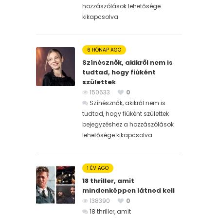
hozzászólások lehetősége
kikapcsolva
6 HÓNAP AGO
Színésznők, akikről nem is
tudtad, hogy fiúként
születtek
150633
0
Színésznők, akikről nem is
tudtad, hogy fiúként születtek
bejegyzéshez
a hozzászólások
lehetősége kikapcsolva
1 ÉV AGO
18 thriller, amit
mindenképpen látnod kell
138390
0
18 thriller, amit