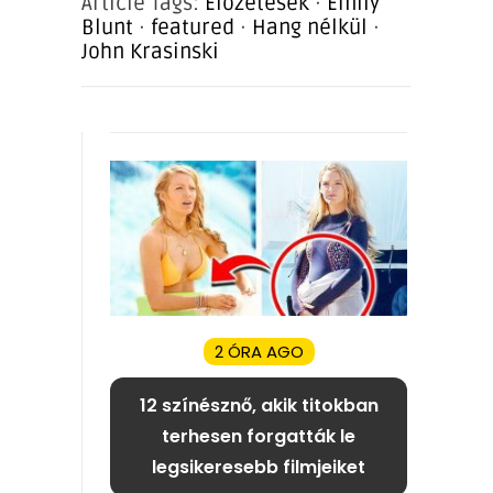
Article Tags:
Előzetesek
·
Emily
Blunt
·
featured
·
Hang nélkül
·
John Krasinski
2 ÓRA AGO
12 színésznő, akik titokban
terhesen forgatták le
legsikeresebb filmjeiket