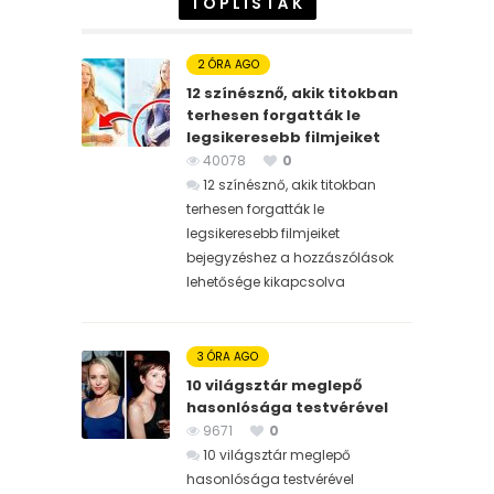
TOPLISTÁK
2 ÓRA AGO
12 színésznő, akik titokban
terhesen forgatták le
legsikeresebb filmjeiket
40078
0
12 színésznő, akik titokban
terhesen forgatták le
legsikeresebb filmjeiket
bejegyzéshez
a hozzászólások
lehetősége kikapcsolva
3 ÓRA AGO
10 világsztár meglepő
hasonlósága testvérével
9671
0
10 világsztár meglepő
hasonlósága testvérével