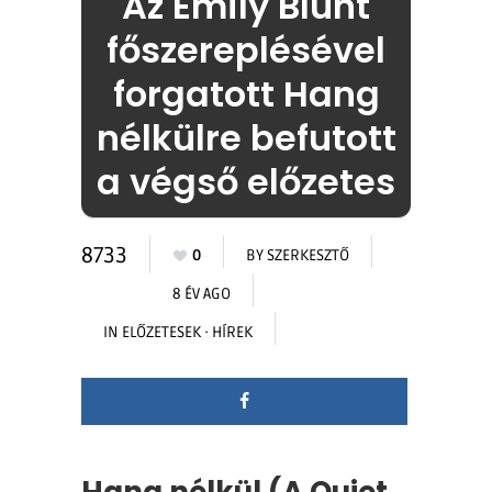
Az Emily Blunt
főszereplésével
forgatott Hang
nélkülre befutott
a végső előzetes
8733
0
BY
SZERKESZTŐ
8 ÉV AGO
IN
ELŐZETESEK
·
HÍREK