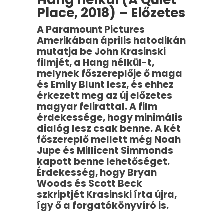
Hang nélkül (A Quiet
Place, 2018) – Előzetes
A Paramount Pictures
Amerikában április hatodikán
mutatja be John Krasinski
filmjét, a Hang nélkül-t,
melynek főszereplője ő maga
és Emily Blunt lesz, és ehhez
érkezett meg az új előzetes
magyar felirattal. A film
érdekessége, hogy minimális
dialóg lesz csak benne. A két
főszereplő mellett még Noah
Jupe és Millicent Simmonds
kapott benne lehetőséget.
Érdekesség, hogy Bryan
Woods és Scott Beck
szkriptjét Krasinski írta újra,
így ő a forgatókönyvíró is.