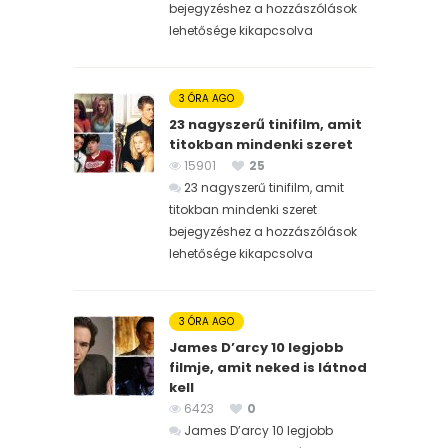
bejegyzéshez
a hozzászólások
lehetősége kikapcsolva
3 ÓRA AGO
23 nagyszerű tinifilm, amit
titokban mindenki szeret
15901
25
23 nagyszerű tinifilm, amit
titokban mindenki szeret
bejegyzéshez
a hozzászólások
lehetősége kikapcsolva
3 ÓRA AGO
James D’arcy 10 legjobb
filmje, amit neked is látnod
kell
6423
0
James D’arcy 10 legjobb