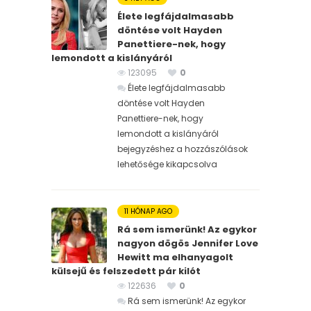
Élete legfájdalmasabb
döntése volt Hayden
Panettiere-nek, hogy
lemondott a kislányáról
123095
0
Élete legfájdalmasabb
döntése volt Hayden
Panettiere-nek, hogy
lemondott a kislányáról
bejegyzéshez
a hozzászólások
lehetősége kikapcsolva
11 HÓNAP AGO
Rá sem ismerünk! Az egykor
nagyon dögös Jennifer Love
Hewitt ma elhanyagolt
külsejű és felszedett pár kilót
122636
0
Rá sem ismerünk! Az egykor