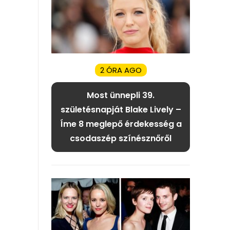
2 ÓRA AGO
Most ünnepli 39.
születésnapját Blake Lively –
Íme 8 meglepő érdekesség a
csodaszép színésznőről