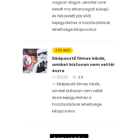
nagyon dögös Jennifer Love
Hewitt ma elhanyagolt külsejű
és felszedett pár kilót
bejegyzéshez
a hozzászólások
lehetősége kikapcsolva
2 ÉV AGO
Elképesztő filmes hibák,
amiket biztosan nem vettél
észre
121223
24
Elképesztő filmes hibák,
amiket biztosan nem vettél
észre bejegyzéshez
a
hozzászólások lehetősége
kikapcsolva