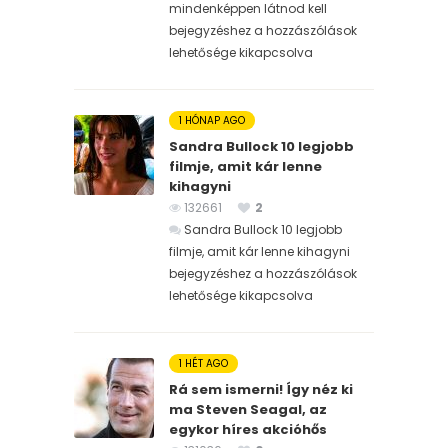
mindenképpen látnod kell
bejegyzéshez
a hozzászólások
lehetősége kikapcsolva
1 HÓNAP AGO
Sandra Bullock 10 legjobb
filmje, amit kár lenne
kihagyni
132661
2
Sandra Bullock 10 legjobb
filmje, amit kár lenne kihagyni
bejegyzéshez
a hozzászólások
lehetősége kikapcsolva
1 HÉT AGO
Rá sem ismerni! Így néz ki
ma Steven Seagal, az
egykor híres akcióhős