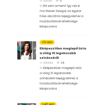
131036
0
Rá sem ismerni! Így néz ki
ma Steven Seagal, az egykor
híres akcióhős bejegyzéshez
a
hozzászólások lehetősége
kikapcsolva
1 ÉV AGO
Elképesztően meglepő lista
a világ 10 legokosabb
színészéről
126244
26
Elképesztően meglepő lista
a világ 10 legokosabb
színészéről bejegyzéshez
a
hozzászólások lehetősége
kikapcsolva
3 HÉT AGO