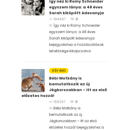
Így néz ki Romy Schneider
egyszem lánya: a 48 éves
Sarah kiköpött édesanyja
194487
0
Így néz ki Romy Schneider
egyszem lánya: a 48 éves
Sarah kiköpött édesanyja
bejegyzéshez
a hozzászólások
lehetősége kikapcsolva
4 ÉV AGO
Bébi Motkány is
bemutatkozik az új
Jégkorszakban – itt az első
előzetes hozzá!
166247
0
Bébi Motkány is
bemutatkozik az új
Jégkorszakban – itt az első
előzetes hozzá! bejegyzéshez
a