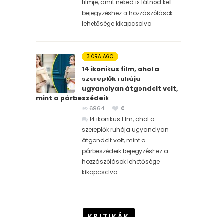
filmje, amit neked is látnod kell
bejegyzéshez
a hozzászólások
lehetősége kikapcsolva
3 ÓRA AGO
14 ikonikus film, ahol a
szereplők ruhája
ugyanolyan átgondolt volt,
mint a párbeszédeik
6864
0
14 ikonikus film, ahol a
szereplők ruhája ugyanolyan
átgondolt volt, mint a
párbeszédeik bejegyzéshez
a
hozzászólások lehetősége
kikapcsolva
KRITIKÁK