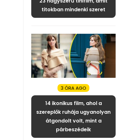
23 nagyszerű tinifilm, amit
titokban mindenki szeret
3 ÓRA AGO
14 ikonikus film, ahol a
szereplők ruhája ugyanolyan
átgondolt volt, mint a
párbeszédeik