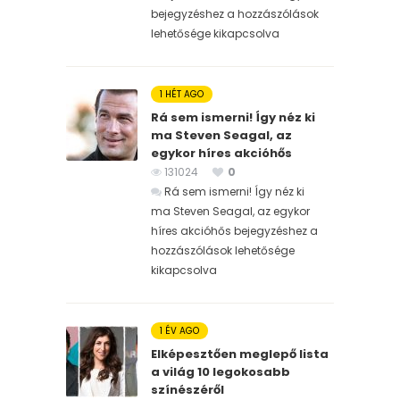
bejegyzéshez
a hozzászólások
lehetősége kikapcsolva
1 HÉT AGO
Rá sem ismerni! Így néz ki
ma Steven Seagal, az
egykor híres akcióhős
131024
0
Rá sem ismerni! Így néz ki
ma Steven Seagal, az egykor
híres akcióhős bejegyzéshez
a
hozzászólások lehetősége
kikapcsolva
1 ÉV AGO
Elképesztően meglepő lista
a világ 10 legokosabb
színészéről