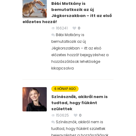
Bébi Motkány is
bemutatkozik az új
Jégkorszakban – itt az első
előzetes hozzá!
166241
0
Bébi Motkány is
bemutatkozik az új
Jégkorszakban – itt az első
előzetes hozzá! bejegyzéshez
a
hozzászólások lehetősége
kikapcsolva
6 HÓNAP AGO
Színésznők, akikről nem is
tudtad, hogy fiúként
születtek
150625
0
Színésznők, akikről nem is
tudtad, hogy fiúként születtek
bejegyzéshez
a hozzászólások