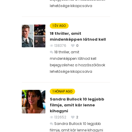
lehetősége kikapcsolva
1 ÉV AGO
18 thriller, amit
mindenképpen látnod kell
138376
0
18 thriller, amit
mindenképpen látnod kell
bejegyzéshez
a hozzászólások
lehetősége kikapcsolva
1 HÓNAP AGO
Sandra Bullock 10 legjobb
filmje, amit kár lenne
kihagyni
132652
2
Sandra Bullock 10 legjobb
filmje, amit kár lenne kihagyni