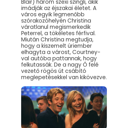
Blair) három szexi szingli, akik
imádják az éjszakai életet. A
város egyik legmenőbb
szórakozóhelyén Christina
váratlanul megismerkedik
Peterrel, a tökéletes férfival.
Miután Christina megtudja,
hogy a kiszemelt úriember
elhagyta a várost, Courtney-
val autóba pattannak, hogy
felkutassák. De a nagy Ő felé
vezető rögös út csábító
meglepetésekkel van kikövezve.