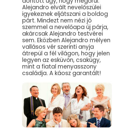
döntött úgy, hogy megőrül.
Alejandro elvált nevelőszülei
igyekeznek eljátszani a boldog
párt. Mindezt nem nézi jó
szemmel a nevelőapa új párja,
akárcsak Alejandro testvérei
sem. Eközben Alejandro mélyen
vallásos vér szerinti anyja
átrepül a fél világon, hogy jelen
legyen az esküvőn, csakúgy,
mint a fiatal menyasszony
családja. A káosz garantált!