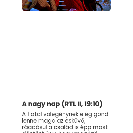
A nagy nap (RTL II, 19:10)
A fiatal vőlegénynek elég gond
lenne maga az esküvő,
ráadásul a család is épp most