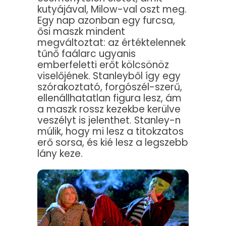
kutyájával, Milow-val oszt meg.
Egy nap azonban egy furcsa,
ősi maszk mindent
megváltoztat: az értéktelennek
tűnő faálarc ugyanis
emberfeletti erőt kölcsönöz
viselőjének. Stanleyből így egy
szórakoztató, forgószél-szerű,
ellenállhatatlan figura lesz, ám
a maszk rossz kezekbe kerülve
veszélyt is jelenthet. Stanley-n
múlik, hogy mi lesz a titokzatos
erő sorsa, és kié lesz a legszebb
lány keze.