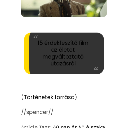
15 érdekfeszítő film
az életet
megváltoztató
utazásról
(
Történetek forrása
)
//spencer//
Article Tags:
40 nap és 40 éjszaka