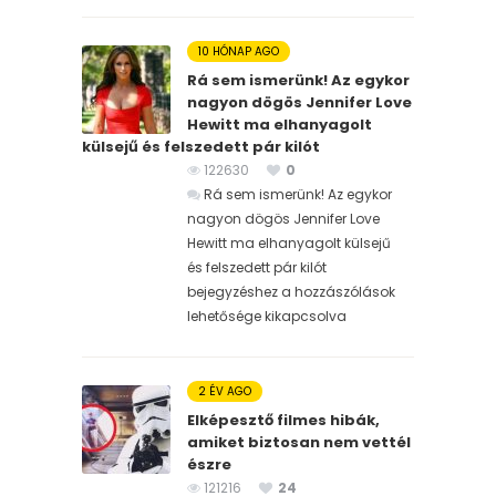
10 HÓNAP AGO
Rá sem ismerünk! Az egykor
nagyon dögös Jennifer Love
Hewitt ma elhanyagolt
külsejű és felszedett pár kilót
122630
0
Rá sem ismerünk! Az egykor
nagyon dögös Jennifer Love
Hewitt ma elhanyagolt külsejű
és felszedett pár kilót
bejegyzéshez
a hozzászólások
lehetősége kikapcsolva
2 ÉV AGO
Elképesztő filmes hibák,
amiket biztosan nem vettél
észre
121216
24