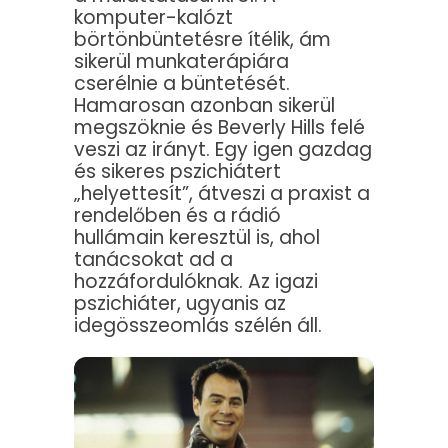
komputer-kalózt
börtönbüntetésre ítélik, ám
sikerül munkaterápiára
cserélnie a büntetését.
Hamarosan azonban sikerül
megszöknie és Beverly Hills felé
veszi az irányt. Egy igen gazdag
és sikeres pszichiátert
„helyettesít”, átveszi a praxist a
rendelőben és a rádió
hullámain keresztül is, ahol
tanácsokat ad a
hozzáfordulóknak. Az igazi
pszichiáter, ugyanis az
idegösszeomlás szélén áll.