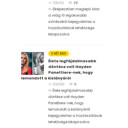
126232
26
Elképesztően meglepő lista
a világ 10 legokosabb
színészéről bejegyzéshez
a
hozzászólások lehetősége
kikapcsolva
3 HÉT AGO
Élete legfájdalmasabb
döntése volt Hayden
Panettiere-nek, hogy
lemondott a kislányáról
123090
0
Élete legfájdalmasabb
döntése volt Hayden
Panettiere-nek, hogy
lemondott a kislányáról
bejegyzéshez
a hozzászólások
lehetősége kikapcsolva