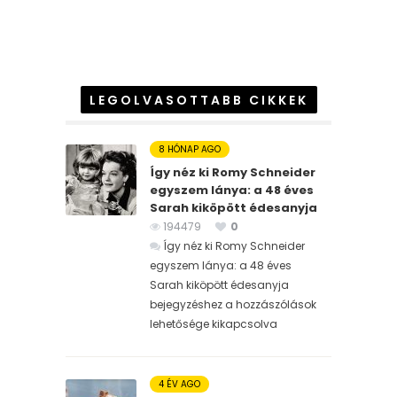
LEGOLVASOTTABB CIKKEK
8 HÓNAP AGO
Így néz ki Romy Schneider
egyszem lánya: a 48 éves
Sarah kiköpött édesanyja
194479
0
Így néz ki Romy Schneider
egyszem lánya: a 48 éves
Sarah kiköpött édesanyja
bejegyzéshez
a hozzászólások
lehetősége kikapcsolva
4 ÉV AGO