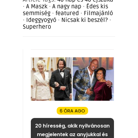
·
A Maszk
·
A nagy nap
·
Édes kis
semmiség
·
featured
·
Filmajánló
·
Ideggyogyó
·
Nicsak ki beszél?
·
Superhero
6 ÓRA AGO
20 híresség, akik nyilvánosan
megjelentek az anyjukkal és