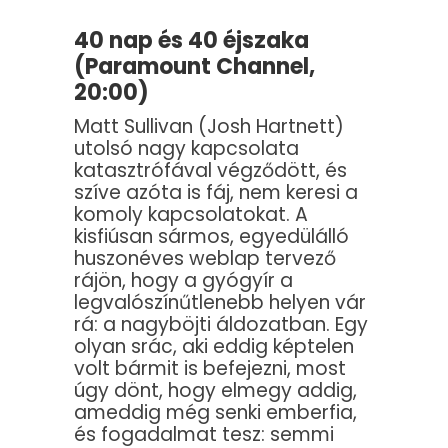
40 nap és 40 éjszaka
(Paramount Channel,
20:00)
Matt Sullivan (Josh Hartnett)
utolsó nagy kapcsolata
katasztrófával végződött, és
szíve azóta is fáj, nem keresi a
komoly kapcsolatokat. A
kisfiúsan sármos, egyedülálló
huszonéves weblap tervező
rájön, hogy a gyógyír a
legvalószínűtlenebb helyen vár
rá: a nagyböjti áldozatban. Egy
olyan srác, aki eddig képtelen
volt bármit is befejezni, most
úgy dönt, hogy elmegy addig,
ameddig még senki emberfia,
és fogadalmat tesz: semmi