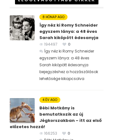
8 HÓNAP AGO
Így néz ki Romy Schneider
egyszem lánya: a 48 éves
Sarah kiköpött édesanyja
194497
0
Így néz ki Romy Schneider
egyszem lánya: a 48 éves
Sarah kiköpött édesanyja
bejegyzéshez
a hozzászólások
lehetősége kikapcsolva
4 ÉV AGO
Bébi Motkány is
bemutatkozik az új
Jégkorszakban – itt az első
előzetes hozzá!
166253
0