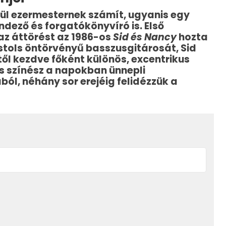
ül ezermesternek számít, ugyanis egy
ndező és forgatókönyvíró is. Első
az áttörést az 1986-os
Sid és Nancy
hozta
tols öntörvényű basszusgitárosát, Sid
től kezdve főként különös, excentrikus
as színész a napokban ünnepli
ól, néhány sor erejéig felidézzük a