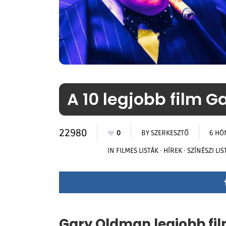
A 10 legjobb film 
22980
0
BY
SZERKESZTŐ
6 HÓ
IN
FILMES LISTÁK
·
HÍREK
·
SZÍNÉSZI LIS
Gary Oldman legjobb fil