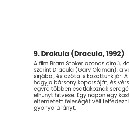
9. Drakula (Dracula, 1992)
A film Bram Stoker azonos című, kla
szerint Dracula (Gary Oldman), a vé
sírjából, és azóta is közöttünk jár
hagyja bársony koporsóját, és vér
egyre többen csatlakoznak seregéhez
elhunyt hitvese. Egy napon egy k
eltemetett feleségét véli felfedezn
gyönyörű lányt.