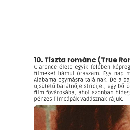
10. Tiszta románc (True R
Clarence élete egyik felében képre
filmeket bámul óraszám. Egy nap me
Alabama egymásra találnak. De a baj
újsütetű barátnője stricijét, egy bő
film fővárosába, ahol azonban hideg
pénzes filmcápák vadásznak rájuk.