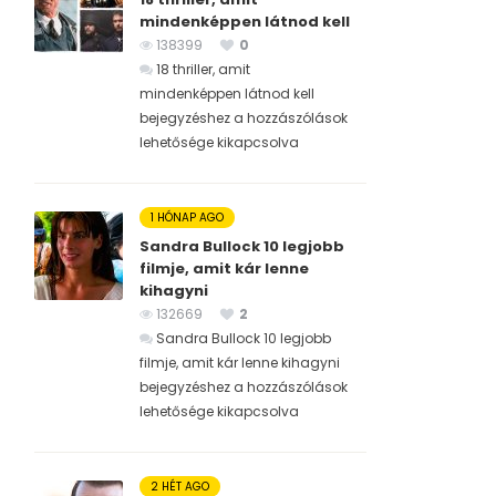
mindenképpen látnod kell
138399
0
18 thriller, amit
mindenképpen látnod kell
bejegyzéshez
a hozzászólások
lehetősége kikapcsolva
1 HÓNAP AGO
Sandra Bullock 10 legjobb
filmje, amit kár lenne
kihagyni
132669
2
Sandra Bullock 10 legjobb
filmje, amit kár lenne kihagyni
bejegyzéshez
a hozzászólások
lehetősége kikapcsolva
2 HÉT AGO