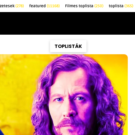
zetesek
(278)
featured
(11168)
Filmes toplista
(250)
toplista
(365)
EK
KRITIKÁK
TOPLISTÁK
FILMAJÁNLÓ