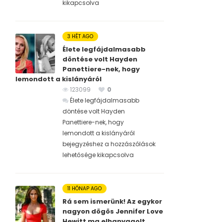
kikapcsolva
3 HÉT AGO
Élete legfájdalmasabb
döntése volt Hayden
Panettiere-nek, hogy
lemondott a kislányáról
123099
0
Élete legfájdalmasabb
döntése volt Hayden
Panettiere-nek, hogy
lemondott a kislányáról
bejegyzéshez
a hozzászólások
lehetősége kikapcsolva
11 HÓNAP AGO
Rá sem ismerünk! Az egykor
nagyon dögös Jennifer Love
Hewitt ma elhanyagolt