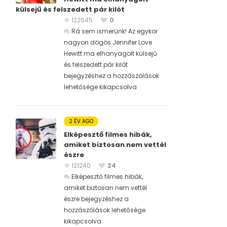
külsejű és felszedett pár kilót
122645
0
Rá sem ismerünk! Az egykor
nagyon dögös Jennifer Love
Hewitt ma elhanyagolt külsejű
és felszedett pár kilót
bejegyzéshez
a hozzászólások
lehetősége kikapcsolva
2 ÉV AGO
Elképesztő filmes hibák,
amiket biztosan nem vettél
észre
121240
24
Elképesztő filmes hibák,
amiket biztosan nem vettél
észre bejegyzéshez
a
hozzászólások lehetősége
kikapcsolva