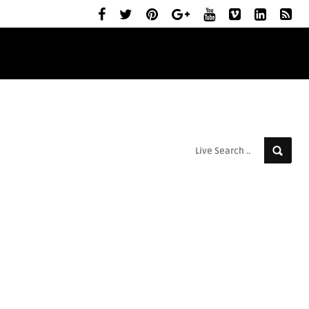
ELŐZETESEK
MOZIBEMUTATÓK
RÓLUNK