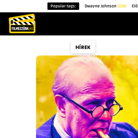
Popular tags:
Dwayne Johnson
(228)
Elő
KEZDŐOLDAL
HÍREK
ÉRDEKESSÉG