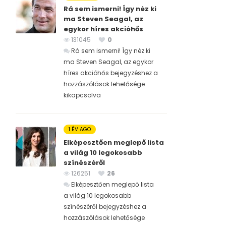
Rá sem ismerni! Így néz ki
ma Steven Seagal, az
egykor híres akcióhős
131045
0
Rá sem ismerni! Így néz ki
ma Steven Seagal, az egykor
híres akcióhős bejegyzéshez
a
hozzászólások lehetősége
kikapcsolva
1 ÉV AGO
Elképesztően meglepő lista
a világ 10 legokosabb
színészéről
126251
26
Elképesztően meglepő lista
a világ 10 legokosabb
színészéről bejegyzéshez
a
hozzászólások lehetősége