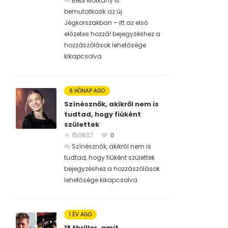
Bébi Motkány is
bemutatkozik az új
Jégkorszakban – itt az első
előzetes hozzá! bejegyzéshez
a
hozzászólások lehetősége
kikapcsolva
6 HÓNAP AGO
Színésznők, akikről nem is
tudtad, hogy fiúként
születtek
150637
0
Színésznők, akikről nem is
tudtad, hogy fiúként születtek
bejegyzéshez
a hozzászólások
lehetősége kikapcsolva
1 ÉV AGO
18 thriller, amit