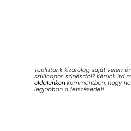
Toplistánk kizárólag saját vélemé
szülinapos színésztől? Kérünk ír
oldalunkon
kommentben, hogy nek
legjobban a tetszésedet!