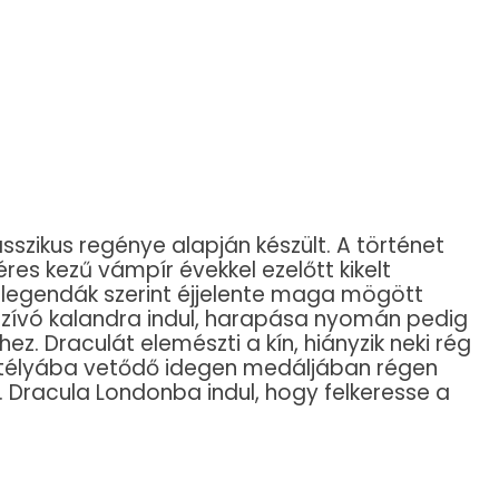
sszikus regénye alapján készült. A történet
res kezű vámpír évekkel ezelőtt kikelt
. A legendák szerint éjjelente maga mögött
szívó kalandra indul, harapása nyomán pedig
. Draculát elemészti a kín, hiányzik neki rég
astélyába vetődő idegen medáljában régen
i. Dracula Londonba indul, hogy felkeresse a