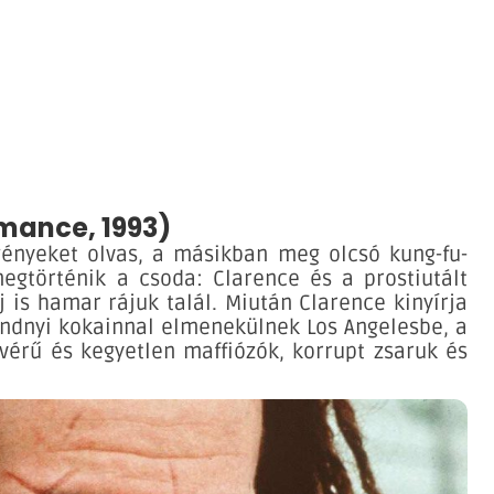
omance, 1993)
gényeket olvas, a másikban meg olcsó kung-fu-
gtörténik a csoda: Clarence és a prostiutált
 is hamar rájuk talál. Miután Clarence kinyírja
röndnyi kokainnal elmenekülnek Los Angelesbe, a
vérű és kegyetlen maffiózók, korrupt zsaruk és