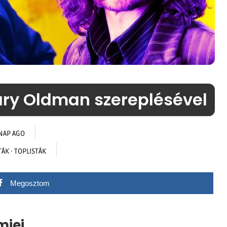
Gary Oldman szereplésével
NAP AGO
TÁK
·
TOPLISTÁK
Megosztom
mjei