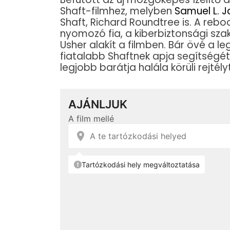
Shaft-filmhez, melyben
Samuel L. 
Shaft, Richard Roundtree is. A rebo
nyomozó fia, a kiberbiztonsági szaké
Usher alakít a filmben. Bár övé a l
fiatalabb Shaftnek apja segítségét
legjobb barátja halála körüli rejtélyt