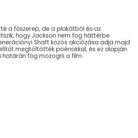
fté a főszerep, de a plakátból és az
átszik, hogy Jackson nem fog háttérbe
generációnyi Shaft közös akciózása adja majd
elítőt megtöltötték poénokkal, és ez alapján
 határán fog mozogni a film.