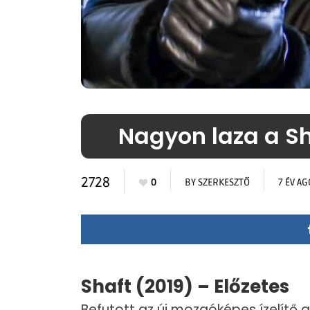
Nagyon laza a Sh
2728
0
BY
SZERKESZTŐ
7 ÉV AG
Shaft (2019) – Előzetes
Befutott az új mozgóképes ízelítő a