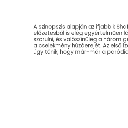
A szinopszis alapján az ifjabbik Sha
előzetesből is elég egyértelműen l
szorulni, és valószínűleg a három 
a cselekmény húzóerejét. Az első íz
úgy tűnik, hogy már-már a paródia