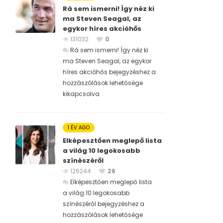
Rá sem ismerni! Így néz ki
ma Steven Seagal, az
egykor híres akcióhős
131032
0
Rá sem ismerni! Így néz ki
ma Steven Seagal, az egykor
híres akcióhős bejegyzéshez
a
hozzászólások lehetősége
kikapcsolva
1 ÉV AGO
Elképesztően meglepő lista
a világ 10 legokosabb
színészéről
126244
26
Elképesztően meglepő lista
a világ 10 legokosabb
színészéről bejegyzéshez
a
hozzászólások lehetősége