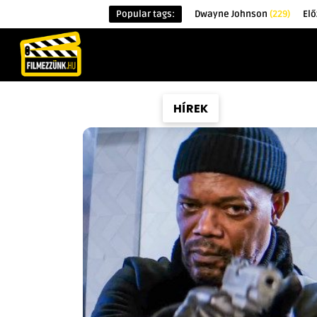
Popular tags:
Dwayne Johnson
(229)
Elő
KEZDŐOLDAL
HÍREK
ÉRDEKESSÉG