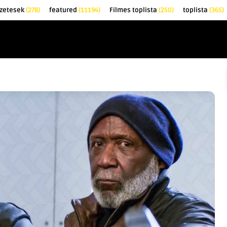
zetesek
(278)
featured
(11194)
Filmes toplista
(250)
toplista
(365)
EK
KRITIKÁK
TOPLISTÁK
FILMAJÁNLÓ