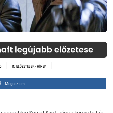
aft legújabb előzetese
O
IN
ELŐZETESEK
·
HÍREK
Megosztom
z eredetileg Son of Shaft címre keresztelt új