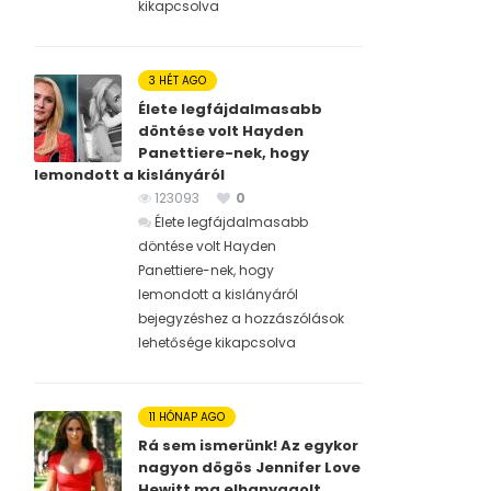
kikapcsolva
3 HÉT AGO
Élete legfájdalmasabb
döntése volt Hayden
Panettiere-nek, hogy
lemondott a kislányáról
123093
0
Élete legfájdalmasabb
döntése volt Hayden
Panettiere-nek, hogy
lemondott a kislányáról
bejegyzéshez
a hozzászólások
lehetősége kikapcsolva
11 HÓNAP AGO
Rá sem ismerünk! Az egykor
nagyon dögös Jennifer Love
Hewitt ma elhanyagolt