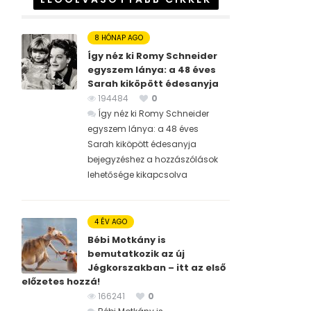
8 HÓNAP AGO
Így néz ki Romy Schneider
egyszem lánya: a 48 éves
Sarah kiköpött édesanyja
194484
0
Így néz ki Romy Schneider
egyszem lánya: a 48 éves
Sarah kiköpött édesanyja
bejegyzéshez
a hozzászólások
lehetősége kikapcsolva
4 ÉV AGO
Bébi Motkány is
bemutatkozik az új
Jégkorszakban – itt az első
előzetes hozzá!
166241
0