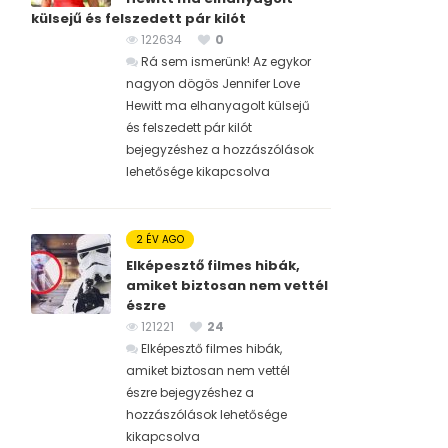
külsejű és felszedett pár kilót
122634
0
Rá sem ismerünk! Az egykor
nagyon dögös Jennifer Love
Hewitt ma elhanyagolt külsejű
és felszedett pár kilót
bejegyzéshez
a hozzászólások
lehetősége kikapcsolva
2 ÉV AGO
Elképesztő filmes hibák,
amiket biztosan nem vettél
észre
121221
24
Elképesztő filmes hibák,
amiket biztosan nem vettél
észre bejegyzéshez
a
hozzászólások lehetősége
kikapcsolva