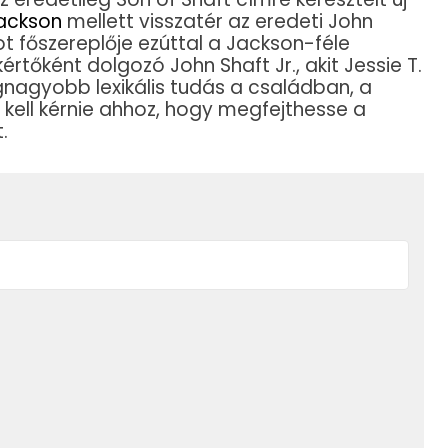
Jackson
mellett visszatér az eredeti John
ot főszereplője ezúttal a Jackson-féle
rtőként dolgozó John Shaft Jr., akit Jessie T.
egnagyobb lexikális tudás a családban, a
 kell kérnie ahhoz, hogy megfejthesse a
.