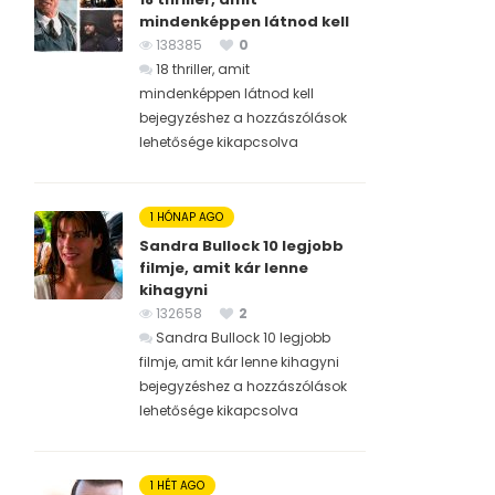
mindenképpen látnod kell
138385
0
18 thriller, amit
mindenképpen látnod kell
bejegyzéshez
a hozzászólások
lehetősége kikapcsolva
1 HÓNAP AGO
Sandra Bullock 10 legjobb
filmje, amit kár lenne
kihagyni
132658
2
Sandra Bullock 10 legjobb
filmje, amit kár lenne kihagyni
bejegyzéshez
a hozzászólások
lehetősége kikapcsolva
1 HÉT AGO