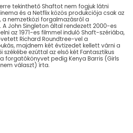
rre tekinthető Shaftot nem fogjuk látni
inema és a Netflix közös produkciója csak az
 a nemzetközi forgalmazásról a
 A John Singleton által rendezett 2000-es
helni az 1971-es filmmel induló Shaft-szériába,
övetett Richard Roundtree-vel a
ukás, majdnem két évtizedet kellett várni a
ői székébe ezúttal az első két Fantasztikus
 a forgatókönyvet pedig Kenya Barris (Girls
 nem választ) írta.