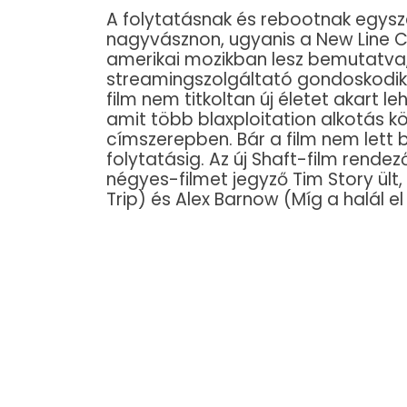
A folytatásnak és rebootnak egysze
nagyvásznon, ugyanis a New Line C
amerikai mozikban lesz bemutatva,
streamingszolgáltató gondoskodik.
film nem titkoltan új életet akart le
amit több blaxploitation alkotás k
címszerepben. Bár a film nem lett b
folytatásig. Az új Shaft-film rendez
négyes-filmet jegyző Tim Story ült,
Trip) és Alex Barnow (Míg a halál el