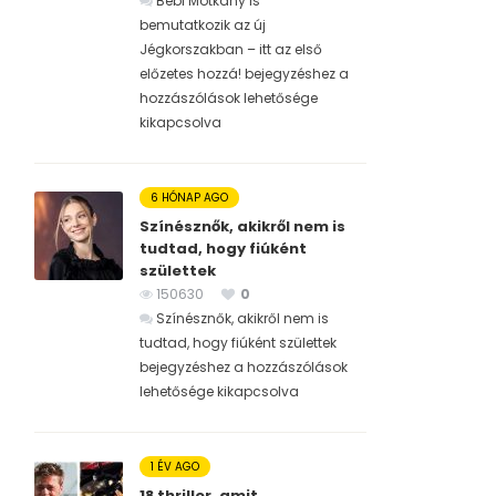
Bébi Motkány is
bemutatkozik az új
Jégkorszakban – itt az első
előzetes hozzá! bejegyzéshez
a
hozzászólások lehetősége
kikapcsolva
6 HÓNAP AGO
Színésznők, akikről nem is
tudtad, hogy fiúként
születtek
150630
0
Színésznők, akikről nem is
tudtad, hogy fiúként születtek
bejegyzéshez
a hozzászólások
lehetősége kikapcsolva
1 ÉV AGO
18 thriller, amit