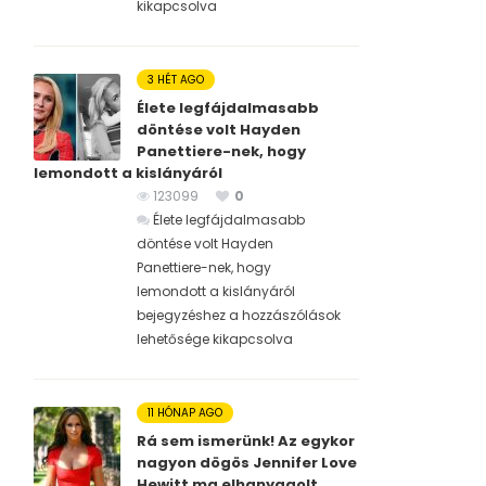
kikapcsolva
3 HÉT AGO
Élete legfájdalmasabb
döntése volt Hayden
Panettiere-nek, hogy
lemondott a kislányáról
123099
0
Élete legfájdalmasabb
döntése volt Hayden
Panettiere-nek, hogy
lemondott a kislányáról
bejegyzéshez
a hozzászólások
lehetősége kikapcsolva
11 HÓNAP AGO
Rá sem ismerünk! Az egykor
nagyon dögös Jennifer Love
Hewitt ma elhanyagolt