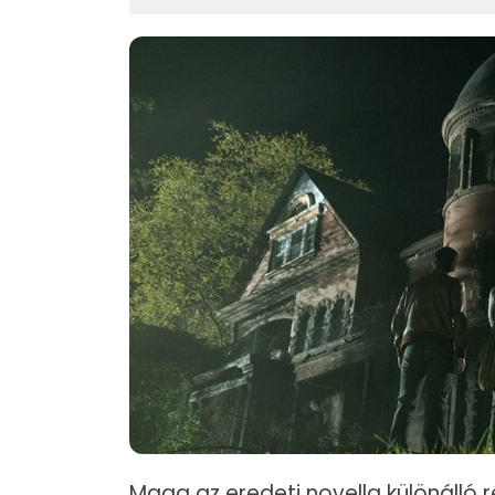
Maga az eredeti novella különálló ré