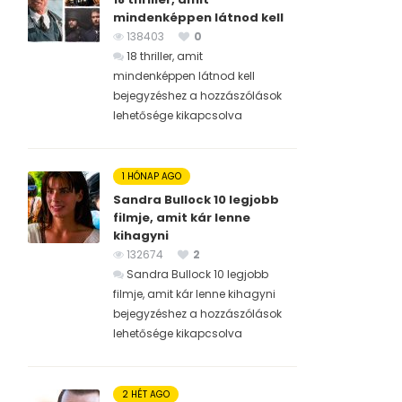
mindenképpen látnod kell
138403
0
18 thriller, amit
mindenképpen látnod kell
bejegyzéshez
a hozzászólások
lehetősége kikapcsolva
1 HÓNAP AGO
Sandra Bullock 10 legjobb
filmje, amit kár lenne
kihagyni
132674
2
Sandra Bullock 10 legjobb
filmje, amit kár lenne kihagyni
bejegyzéshez
a hozzászólások
lehetősége kikapcsolva
2 HÉT AGO