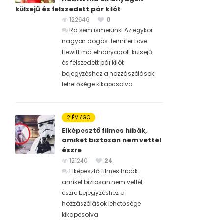
külsejű és felszedett pár kilót
122646
0
Rá sem ismerünk! Az egykor
nagyon dögös Jennifer Love
Hewitt ma elhanyagolt külsejű
és felszedett pár kilót
bejegyzéshez
a hozzászólások
lehetősége kikapcsolva
2 ÉV AGO
Elképesztő filmes hibák,
amiket biztosan nem vettél
észre
121240
24
Elképesztő filmes hibák,
amiket biztosan nem vettél
észre bejegyzéshez
a
hozzászólások lehetősége
kikapcsolva