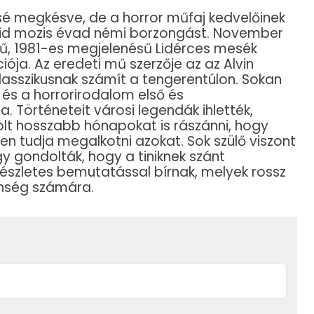
ssé megkésve, de a horror műfaj kedvelőinek
övid mozis évad némi borzongást. November
rű, 1981-es megjelenésű Lidérces mesék
ója. Az eredeti mű szerzője az az Alvin
klasszikusnak számít a tengerentúlon. Sokan
om és a horrorirodalom első és
örténeteit városi legendák ihlették,
olt hosszabb hónapokat is rászánni, hogy
en tudja megalkotni azokat. Sok szülő viszont
y gondolták, hogy a tiniknek szánt
 részletes bemutatással bírnak, melyek rossz
önség számára.