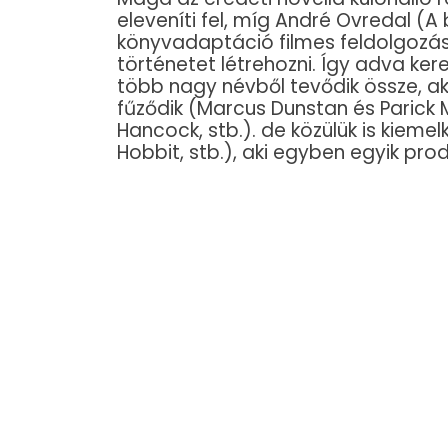
eleveníti fel, míg André Ovredal (A
könyvadaptáció filmes feldolgozá
történetet létrehozni. Így adva ker
több nagy névből tevődik össze, a
fűződik (Marcus Dunstan és Parick 
Hancock, stb.). de közülük is kiemel
Hobbit, stb.), aki egyben egyik prod