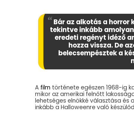
Bár az alkotás a horror 
tekintve inkább amolyan 
eredeti regényt idéző a
hozza vissza. De azo
belecsempésztek a kés
A
film
története egészen 1968-ig ka
mikor az amerikai felnőtt lakosságo
lehetséges elnökké választása és a 
inkább a Halloweenre való készülőd