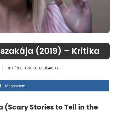
szakája (2019) – Kritika
IN
HÍREK
·
KRITIKA
·
LEGÚJABBAK
Megosztom
(Scary Stories to Tell in the