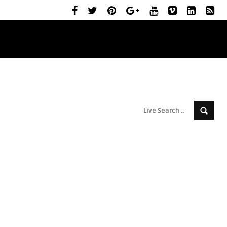
ELŐZETESEK
MOZIBEMUTATÓK
RÓLUNK