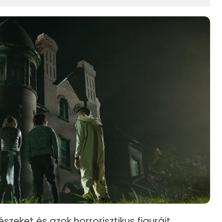
szeket és azok horrorisztikus figuráit