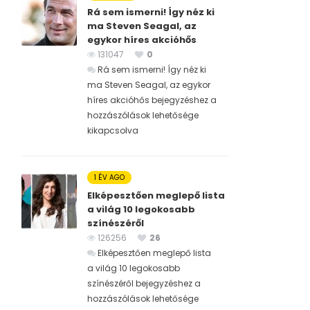
Rá sem ismerni! Így néz ki
ma Steven Seagal, az
egykor híres akcióhős
131047
0
Rá sem ismerni! Így néz ki
ma Steven Seagal, az egykor
híres akcióhős bejegyzéshez
a
hozzászólások lehetősége
kikapcsolva
1 ÉV AGO
Elképesztően meglepő lista
a világ 10 legokosabb
színészéről
126256
26
Elképesztően meglepő lista
a világ 10 legokosabb
színészéről bejegyzéshez
a
hozzászólások lehetősége