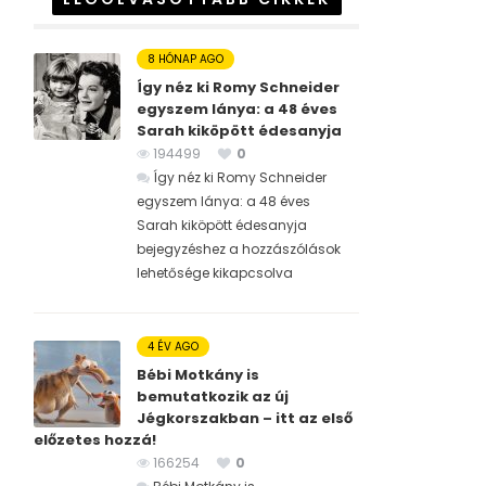
8 HÓNAP AGO
Így néz ki Romy Schneider
egyszem lánya: a 48 éves
Sarah kiköpött édesanyja
194499
0
Így néz ki Romy Schneider
egyszem lánya: a 48 éves
Sarah kiköpött édesanyja
bejegyzéshez
a hozzászólások
lehetősége kikapcsolva
4 ÉV AGO
Bébi Motkány is
bemutatkozik az új
Jégkorszakban – itt az első
előzetes hozzá!
166254
0