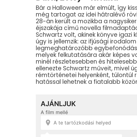
Bár a Halloween már elmúlt, így ki
még tartogat az idei hátralévő r
28-án került a mozikba a nagysike
éjszakája című novella filmadaptáci
Schwartz volt, akinek könyve igazi 
úgy is jellemzik: az ifjúsági irodal
legmeghatározóbb egybefonódása. T
melyek felkutatására akár képes v
minél részletesebben és hitelesebb
ellenezte Schwartz műveit, mivel úg
rémtörténetei helyenként, túlontúl
hatással lehetnek a fiatalabb köz