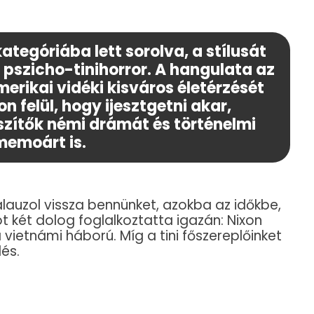
kategóriába lett sorolva, a stílusát
pszicho-tinihorror. A hangulata az
merikai vidéki kisváros életérzését
n felül, hogy ijesztgetni akar,
zítők némi drámát és történelmi
memoárt is.
lauzol vissza bennünket, azokba az időkbe,
t két dolog foglalkoztatta igazán: Nixon
vietnámi háború. Míg a tini főszereplőinket
és.