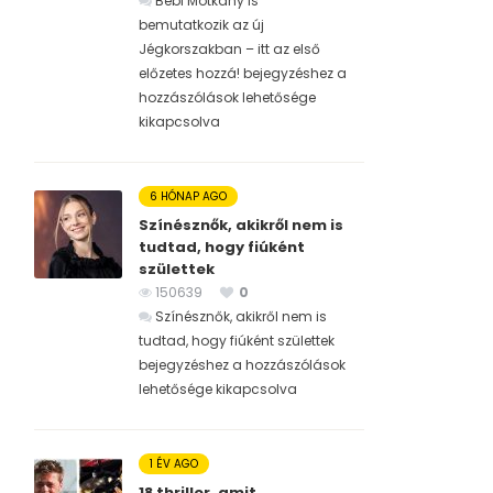
Bébi Motkány is
bemutatkozik az új
Jégkorszakban – itt az első
előzetes hozzá! bejegyzéshez
a
hozzászólások lehetősége
kikapcsolva
6 HÓNAP AGO
Színésznők, akikről nem is
tudtad, hogy fiúként
születtek
150639
0
Színésznők, akikről nem is
tudtad, hogy fiúként születtek
bejegyzéshez
a hozzászólások
lehetősége kikapcsolva
1 ÉV AGO
18 thriller, amit