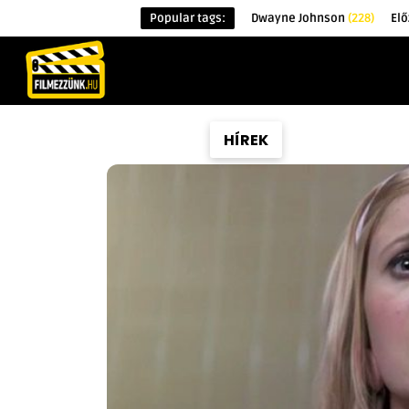
Popular tags:
Dwayne Johnson
(228)
El
KEZDŐOLDAL
HÍREK
ÉRDEKESSÉG