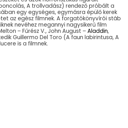
 boncolás, A trollvadász) rendező próbált a
sában egy egységes, egymásra épülő kerek
etet az egész filmnek. A forgatókönyvírói stáb
kiknek nevéhez megannyi nagysikerű film
Melton – Fűrész V., John August –
Aladdin
,
kedik Guillermo Del Toro (A faun labirintusa, A
ucere is a filmnek.