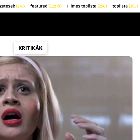
őzetesek
(278)
featured
(11171)
Filmes toplista
(250)
toplista
(365)
EK
KRITIKÁK
TOPLISTÁK
FILMAJÁNLÓ