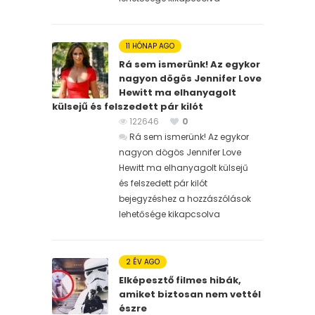
11 HÓNAP AGO
Rá sem ismerünk! Az egykor
nagyon dögös Jennifer Love
Hewitt ma elhanyagolt
külsejű és felszedett pár kilót
122646
0
Rá sem ismerünk! Az egykor
nagyon dögös Jennifer Love
Hewitt ma elhanyagolt külsejű
és felszedett pár kilót
bejegyzéshez
a hozzászólások
lehetősége kikapcsolva
2 ÉV AGO
Elképesztő filmes hibák,
amiket biztosan nem vettél
észre