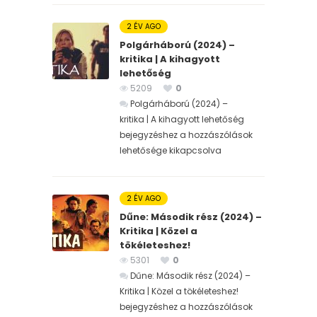
2 ÉV AGO
Polgárháború (2024) –
kritika | A kihagyott
lehetőség
5209
0
Polgárháború (2024) –
kritika | A kihagyott lehetőség
bejegyzéshez
a hozzászólások
lehetősége kikapcsolva
2 ÉV AGO
Dűne: Második rész (2024) –
Kritika | Közel a
tökéleteshez!
5301
0
Dűne: Második rész (2024) –
Kritika | Közel a tökéleteshez!
bejegyzéshez
a hozzászólások