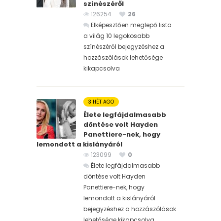
színészéről
126254
26
Elképesztően meglepő lista
a világ 10 legokosabb
színészéről bejegyzéshez
a
hozzászólások lehetősége
kikapcsolva
3 HÉT AGO
Élete legfájdalmasabb
döntése volt Hayden
Panettiere-nek, hogy
lemondott a kislányáról
123099
0
Élete legfájdalmasabb
döntése volt Hayden
Panettiere-nek, hogy
lemondott a kislányáról
bejegyzéshez
a hozzászólások
lehetősége kikapcsolva