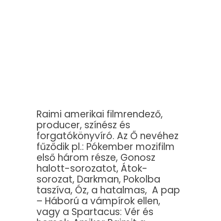
Raimi amerikai filmrendező,
producer, színész és
forgatókönyvíró. Az Ő nevéhez
fűződik pl.: Pókember mozifilm
első három része, Gonosz
halott-sorozatot, Átok-
sorozat, Darkman, Pokolba
taszíva, Óz, a hatalmas, A pap
– Háború a vámpírok ellen,
vagy a Spartacus: Vér és