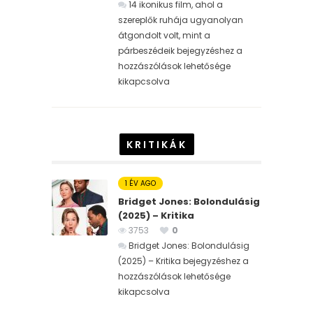
14 ikonikus film, ahol a
szereplők ruhája ugyanolyan
átgondolt volt, mint a
párbeszédeik bejegyzéshez
a
hozzászólások lehetősége
kikapcsolva
KRITIKÁK
1 ÉV AGO
Bridget Jones: Bolondulásig
(2025) – Kritika
3753
0
Bridget Jones: Bolondulásig
(2025) – Kritika bejegyzéshez
a
hozzászólások lehetősége
kikapcsolva