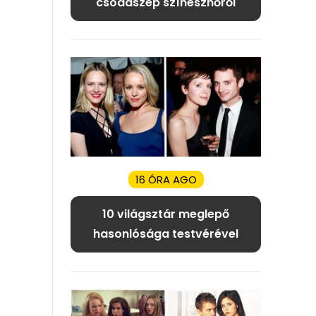
csodaszép színésznőről
16 ÓRA AGO
10 világsztár meglepő
hasonlósága testvérével