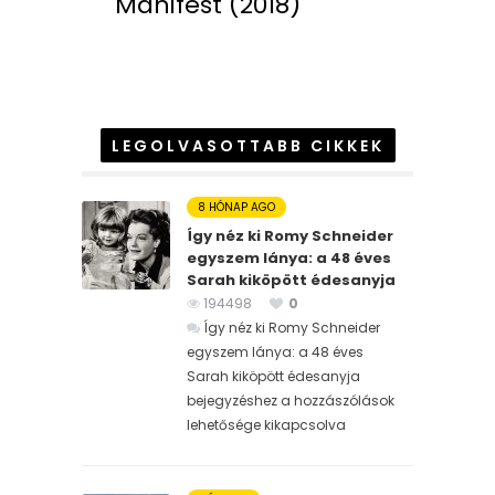
Manifest (2018)
LEGOLVASOTTABB CIKKEK
8 HÓNAP AGO
Így néz ki Romy Schneider
egyszem lánya: a 48 éves
Sarah kiköpött édesanyja
194498
0
Így néz ki Romy Schneider
egyszem lánya: a 48 éves
Sarah kiköpött édesanyja
bejegyzéshez
a hozzászólások
lehetősége kikapcsolva