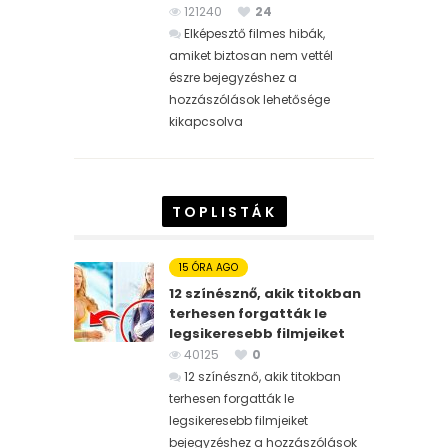
121240
24
Elképesztő filmes hibák,
amiket biztosan nem vettél
észre bejegyzéshez
a
hozzászólások lehetősége
kikapcsolva
TOPLISTÁK
15 ÓRA AGO
12 színésznő, akik titokban
terhesen forgatták le
legsikeresebb filmjeiket
40125
0
12 színésznő, akik titokban
terhesen forgatták le
legsikeresebb filmjeiket
bejegyzéshez
a hozzászólások