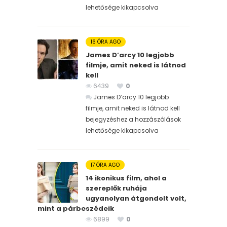
lehetősége kikapcsolva
16 ÓRA AGO
James D’arcy 10 legjobb
filmje, amit neked is látnod
kell
6439
0
James D’arcy 10 legjobb
filmje, amit neked is látnod kell
bejegyzéshez
a hozzászólások
lehetősége kikapcsolva
17 ÓRA AGO
14 ikonikus film, ahol a
szereplők ruhája
ugyanolyan átgondolt volt,
mint a párbeszédeik
6899
0