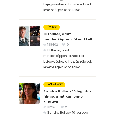
bejegyzéshez
a hozzászólások
lehetősége kikapcsolva
1 ÉV AGO
18 thriller, amit
mindenképpen látnod kell
138402
0
18 thriller, amit
mindenképpen látnod kell
bejegyzéshez
a hozzászólások
lehetősége kikapcsolva
1 HÓNAP AGO
Sandra Bullock 10 legjobb
filmje, amit kár lenne
kihagyni
132671
2
Sandra Bullock 10 legjobb