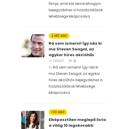
filmje, amit kár lenne kihagyni
bejegyzéshez
a hozzászólások
lehetősége kikapcsolva
2 HÉT AGO
Rá sem ismerni! Így néz ki
ma Steven Seagal, az
egykor híres akcióhős
131047
0
Rá sem ismerni! Így néz ki
ma Steven Seagal, az egykor
híres akcióhős bejegyzéshez
a
hozzászólások lehetősége
kikapcsolva
1 ÉV AGO
Elképesztően meglepő lista
a világ 10 legokosabb