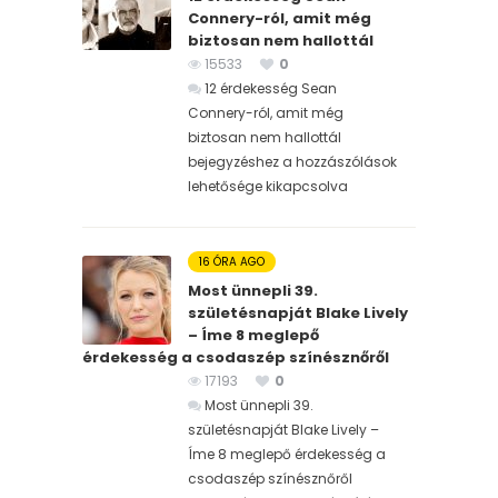
Connery-ról, amit még
biztosan nem hallottál
15533
0
12 érdekesség Sean
Connery-ról, amit még
biztosan nem hallottál
bejegyzéshez
a hozzászólások
lehetősége kikapcsolva
16 ÓRA AGO
Most ünnepli 39.
születésnapját Blake Lively
– Íme 8 meglepő
érdekesség a csodaszép színésznőről
17193
0
Most ünnepli 39.
születésnapját Blake Lively –
Íme 8 meglepő érdekesség a
csodaszép színésznőről