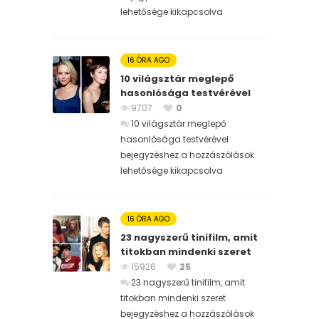
lehetősége kikapcsolva
16 ÓRA AGO
10 világsztár meglepő
hasonlósága testvérével
9707
0
10 világsztár meglepő
hasonlósága testvérével
bejegyzéshez
a hozzászólások
lehetősége kikapcsolva
16 ÓRA AGO
23 nagyszerű tinifilm, amit
titokban mindenki szeret
15926
25
23 nagyszerű tinifilm, amit
titokban mindenki szeret
bejegyzéshez
a hozzászólások