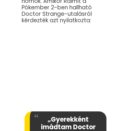
homok. Amikor Raimit a
Pókember 2-ben hallható
Doctor Strange-utalásról
kérdezték azt nyilatkozta:
„Gyerekként
imádtam Doctor