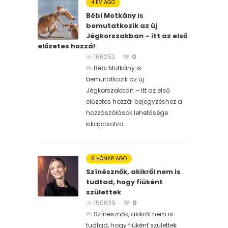
4 ÉV AGO
Bébi Motkány is
bemutatkozik az új
Jégkorszakban – itt az első
előzetes hozzá!
166253
0
Bébi Motkány is
bemutatkozik az új
Jégkorszakban – itt az első
előzetes hozzá! bejegyzéshez
a
hozzászólások lehetősége
kikapcsolva
6 HÓNAP AGO
Színésznők, akikről nem is
tudtad, hogy fiúként
születtek
150639
0
Színésznők, akikről nem is
tudtad, hogy fiúként születtek