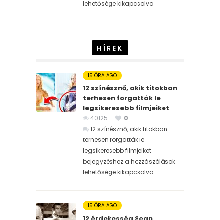
lehetősége kikapcsolva
HÍREK
15 ÓRA AGO
12 színésznő, akik titokban
terhesen forgatták le
legsikeresebb filmjeiket
40125
0
12 színésznő, akik titokban
terhesen forgatták le
legsikeresebb filmjeiket
bejegyzéshez
a hozzászólások
lehetősége kikapcsolva
15 ÓRA AGO
12 érdekesség Sean