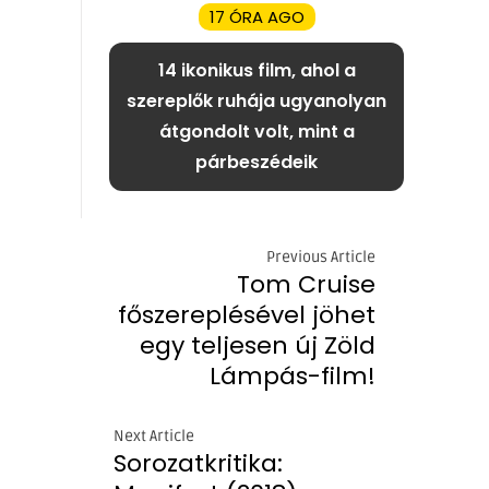
17 ÓRA AGO
14 ikonikus film, ahol a
szereplők ruhája ugyanolyan
átgondolt volt, mint a
párbeszédeik
Previous Article
Tom Cruise
főszereplésével jöhet
egy teljesen új Zöld
Lámpás-film!
Next Article
Sorozatkritika: