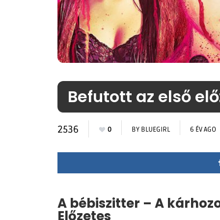
Befutott az első elő
2536
0
BY
BLUEGIRL
6 ÉV AGO
A bébiszitter – A kárhoz
Előzetes