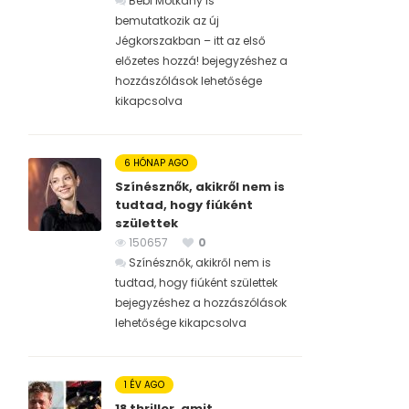
Bébi Motkány is
bemutatkozik az új
Jégkorszakban – itt az első
előzetes hozzá! bejegyzéshez
a
hozzászólások lehetősége
kikapcsolva
6 HÓNAP AGO
Színésznők, akikről nem is
tudtad, hogy fiúként
születtek
150657
0
Színésznők, akikről nem is
tudtad, hogy fiúként születtek
bejegyzéshez
a hozzászólások
lehetősége kikapcsolva
1 ÉV AGO
18 thriller, amit