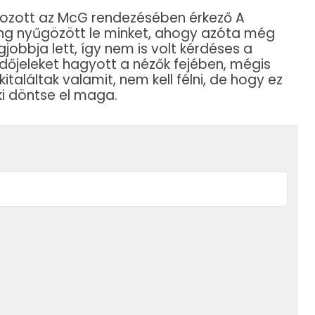
ozott az McG rendezésében érkező A
ng nyűgözött le minket, ahogy azóta még
gjobbja lett, így nem is volt kérdéses a
rdőjeleket hagyott a nézők fejében, mégis
italáltak valamit, nem kell félni, de hogy ez
ki döntse el maga.