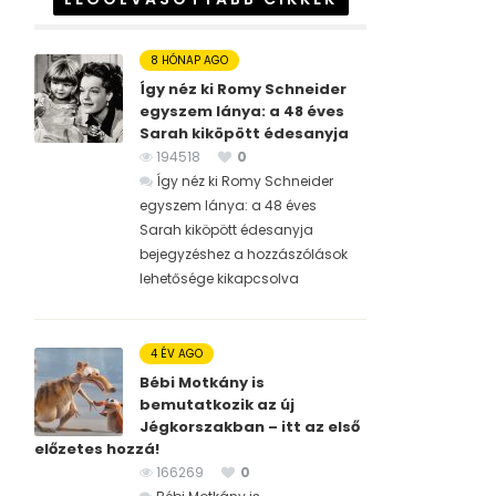
8 HÓNAP AGO
Így néz ki Romy Schneider
egyszem lánya: a 48 éves
Sarah kiköpött édesanyja
194518
0
Így néz ki Romy Schneider
egyszem lánya: a 48 éves
Sarah kiköpött édesanyja
bejegyzéshez
a hozzászólások
lehetősége kikapcsolva
4 ÉV AGO
Bébi Motkány is
bemutatkozik az új
Jégkorszakban – itt az első
előzetes hozzá!
166269
0