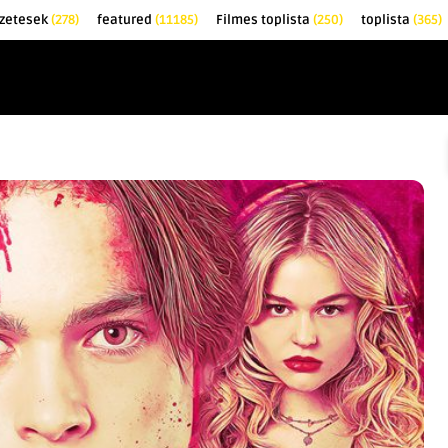
zetesek
(278)
featured
(11185)
Filmes toplista
(250)
toplista
(365)
EK
KRITIKÁK
TOPLISTÁK
FILMAJÁNLÓ