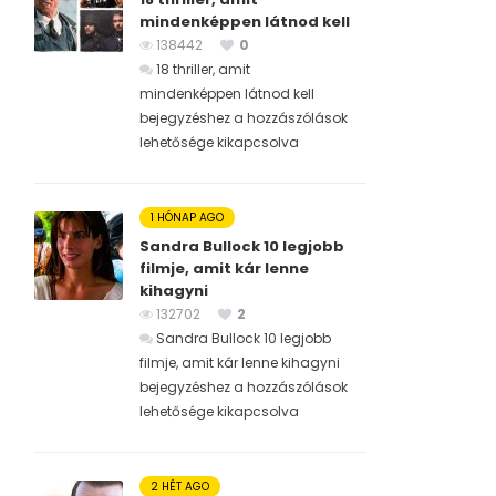
mindenképpen látnod kell
138442
0
18 thriller, amit
mindenképpen látnod kell
bejegyzéshez
a hozzászólások
lehetősége kikapcsolva
1 HÓNAP AGO
Sandra Bullock 10 legjobb
filmje, amit kár lenne
kihagyni
132702
2
Sandra Bullock 10 legjobb
filmje, amit kár lenne kihagyni
bejegyzéshez
a hozzászólások
lehetősége kikapcsolva
2 HÉT AGO