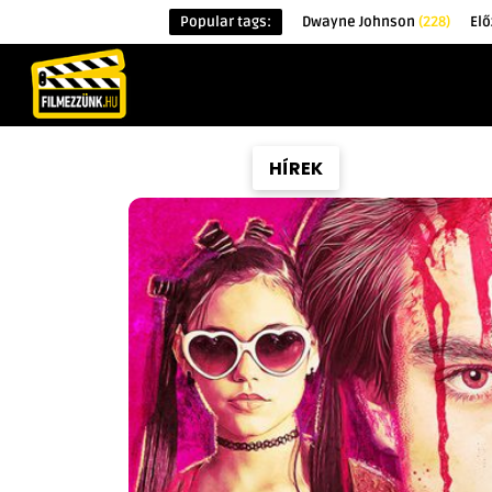
Popular tags:
Dwayne Johnson
(228)
Elő
KEZDŐOLDAL
HÍREK
ÉRDEKESSÉG