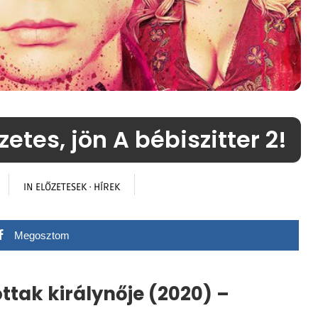
zetes, jön A bébiszitter 2!
IN
ELŐZETESEK
·
HÍREK
Megosztom
ottak királynője (2020) –