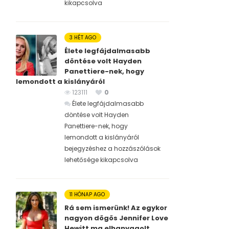
kikapcsolva
3 HÉT AGO
Élete legfájdalmasabb
döntése volt Hayden
Panettiere-nek, hogy
lemondott a kislányáról
123111
0
Élete legfájdalmasabb
döntése volt Hayden
Panettiere-nek, hogy
lemondott a kislányáról
bejegyzéshez
a hozzászólások
lehetősége kikapcsolva
11 HÓNAP AGO
Rá sem ismerünk! Az egykor
nagyon dögös Jennifer Love
Hewitt ma elhanyagolt