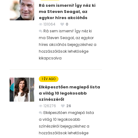
Rá sem ismerni! Így néz ki
ma Steven Seagal, az
egykor híres akcióhős
131064
0
Rá sem ismerni! Így néz ki
ma Steven Seagal, az egykor
híres akcióhős bejegyzéshez
a
hozzászólások lehetősége
kikapcsolva
1 ÉV AGO
Elképesztően meglepő lista
a világ 10 legokosabb
színészéről
126276
26
Elképesztően meglepő lista
a világ 10 legokosabb
színészéről bejegyzéshez
a
hozzászólások lehetősége