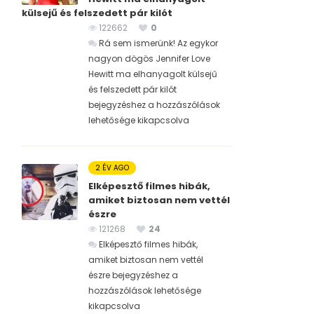
külsejű és felszedett pár kilót
122662
0
Rá sem ismerünk! Az egykor
nagyon dögös Jennifer Love
Hewitt ma elhanyagolt külsejű
és felszedett pár kilót
bejegyzéshez
a hozzászólások
lehetősége kikapcsolva
2 ÉV AGO
Elképesztő filmes hibák,
amiket biztosan nem vettél
észre
121268
24
Elképesztő filmes hibák,
amiket biztosan nem vettél
észre bejegyzéshez
a
hozzászólások lehetősége
kikapcsolva