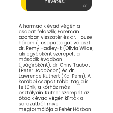
nevetés.”
A harmadik évad végén a
csapat feloszlik, Foreman
azonban visszatér és dr. House
három új csapattagot választ:
dr. Remy Hadley-t (Olivia Wilde,
aki egyébként szerepelt a
második évadban
újságíróként), dr. Chris Taubot
(Peter Jacobson) és dr.
Lawrence Kutnert (Kal Penn). A
korábbi csapat többi tagja is
feltűnik, a kórház más
osztályain. Kutner szerepét az
ötödik évad végén kiírták a
sorozatból, mivel
megformálója a Fehér Házban