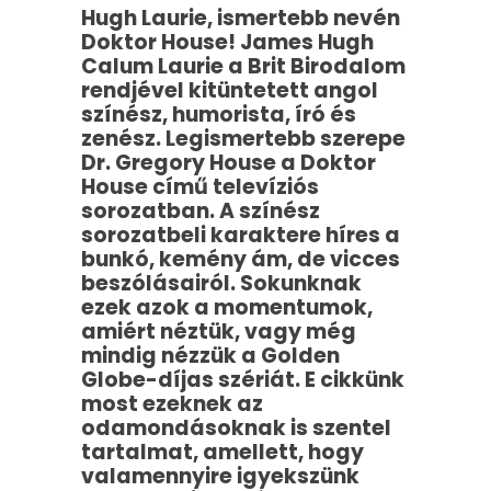
Hugh Laurie, ismertebb nevén
Doktor House! James Hugh
Calum Laurie a Brit Birodalom
rendjével kitüntetett angol
színész, humorista, író és
zenész. Legismertebb szerepe
Dr. Gregory House a Doktor
House című televíziós
sorozatban. A színész
sorozatbeli karaktere híres a
bunkó, kemény ám, de vicces
beszólásairól. Sokunknak
ezek azok a momentumok,
amiért néztük, vagy még
mindig nézzük a Golden
Globe-díjas szériát. E cikkünk
most ezeknek az
odamondásoknak is szentel
tartalmat, amellett, hogy
valamennyire igyekszünk