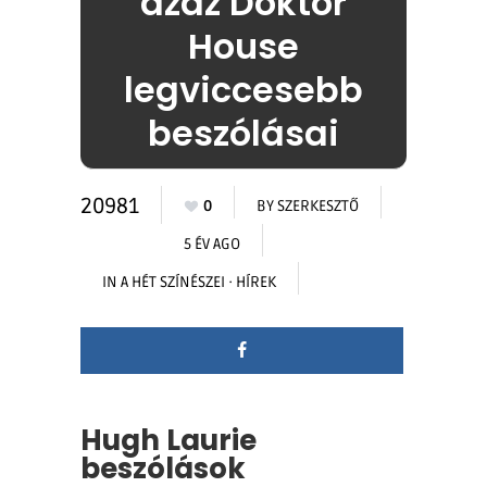
azaz Doktor
House
legviccesebb
beszólásai
20981
0
BY
SZERKESZTŐ
5 ÉV AGO
IN
A HÉT SZÍNÉSZEI
·
HÍREK
Hugh Laurie
beszólások