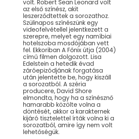
volt. Robert Sean Leonard volt
az első színész, akit
leszerződtettek a sorozathoz.
Szülinapos színészünk egy
videofelvétellel jelentkezett a
szerepre, melyet egy namíbiai
hotelszoba mosdójában vett
fel. Ekkoriban A Főnix útja (2004)
című filmen dolgozott. Lisa
Edelstein a hetedik évad
záróepizódjának forgatása
után jelentette be, hogy kiszáll
a sorozatból. A széria
producere, David Shore
elmondta, hogy ha a színésznő
hamarabb közölte volna a
döntését, akkor a karakternek
kijáró tisztelettel írták volna ki a
sorozatból, amire így nem volt
lehetőségük.