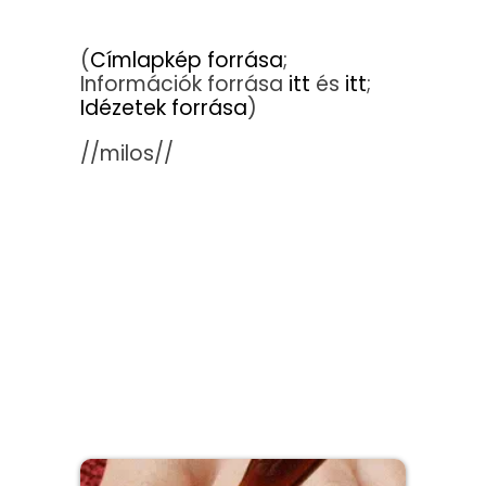
(
Címlapkép forrása
;
Információk forrása
itt
és
itt
;
Idézetek forrása
)
//milos//