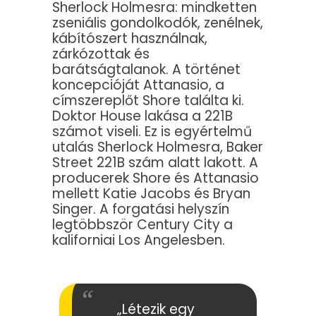
Sherlock Holmesra: mindketten
zseniális gondolkodók, zenélnek,
kábítószert használnak,
zárkózottak és
barátságtalanok. A történet
koncepcióját Attanasio, a
címszereplőt Shore találta ki.
Doktor House lakása a 221B
számot viseli. Ez is egyértelmű
utalás Sherlock Holmesra, Baker
Street 221B szám alatt lakott. A
producerek Shore és Attanasio
mellett Katie Jacobs és Bryan
Singer. A forgatási helyszín
legtöbbször Century City a
kaliforniai Los Angelesben.
„Létezik egy