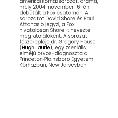
amerikai kórházsorozat, dráma,
mely 2004. november 16-án
debütált a Fox csatornán. A
sorozatot David Shore és Paul
Attanasio jegyzi, a Fox
hivatalosan Shore-t nevezte
meg kitalálóként. A sorozat
főszereplője dr. Gregory House
(
Hugh Laurie
), egy zseniális
elméjű orvos-diagnoszta a
Princeton‑Plainsboro Egyetemi
Kórházban, New Jerseyben.