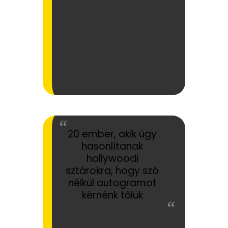
20 ember, akik úgy
hasonlítanak
hollywoodi
sztárokra, hogy szó
nélkül autogramot
kérnénk tőlük