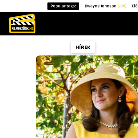
Popular tags:
Dwayne Johnson
(228)
El
KEZDŐOLDAL
HÍREK
ÉRDEKESSÉG