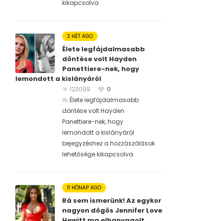
kikapcsolva
3 HÉT AGO
Élete legfájdalmasabb
döntése volt Hayden
Panettiere-nek, hogy
lemondott a kislányáról
123099
0
Élete legfájdalmasabb
döntése volt Hayden
Panettiere-nek, hogy
lemondott a kislányáról
bejegyzéshez
a hozzászólások
lehetősége kikapcsolva
11 HÓNAP AGO
Rá sem ismerünk! Az egykor
nagyon dögös Jennifer Love
Hewitt ma elhanyagolt