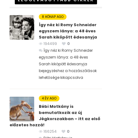
8 HÓNAP AGO
Így néz ki Romy Schneider
egyszem lánya: a 48 éves
Sarah kiköpött édesanyja
194499
0
Így néz ki Romy Schneider
egyszem lánya: a 48 éves
Sarah kiköpött édesanyja
bejegyzéshez
a hozzászólások
lehetősége kikapcsolva
4 ÉV AGO
Bébi Motkány is
bemutatkozik az új
Jégkorszakban – itt az első
előzetes hozzá!
166254
0