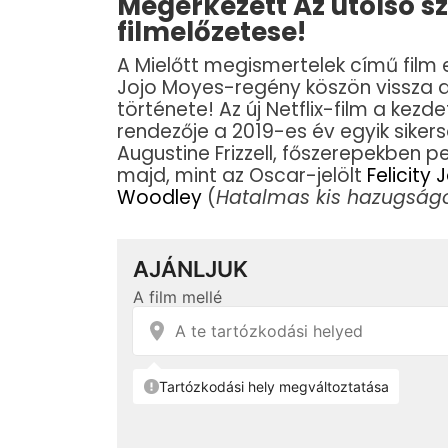
Megérkezett Az utolsó sz
filmelőzetese!
A Mielőtt megismertelek című film
Jojo Moyes-regény köszön vissza 
története! Az új Netflix-film a kezd
rendezője a 2019-es év egyik sike
Augustine Frizzell, főszerepekben p
majd, mint az Oscar-jelölt
Felicity 
Woodley
(
Hatalmas kis hazugságo