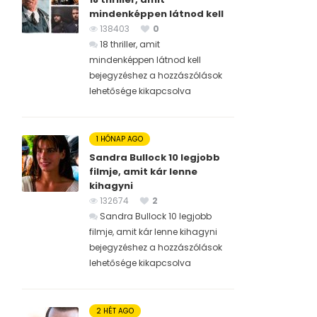
mindenképpen látnod kell
138403
0
18 thriller, amit
mindenképpen látnod kell
bejegyzéshez
a hozzászólások
lehetősége kikapcsolva
1 HÓNAP AGO
Sandra Bullock 10 legjobb
filmje, amit kár lenne
kihagyni
132674
2
Sandra Bullock 10 legjobb
filmje, amit kár lenne kihagyni
bejegyzéshez
a hozzászólások
lehetősége kikapcsolva
2 HÉT AGO