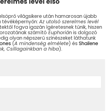
erelmes levél első
 elsöprő világsikere után hamarosan újabb
a tévéképernyőn:
Az utolsó szerelmes levél
etektől fogva igazán ígéretesnek tűnik, hiszen
rsorozatának számító
Euphoriá
n is dolgozó
edig olyan népszerű színészeket láthatunk
Jones
(
A mindenség elmélete
) és
Shailene
k, Csillagainkban a hiba
).