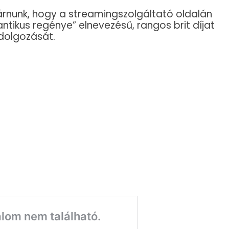
árnunk, hogy a streamingszolgáltató oldalán
ntikus regénye” elnevezésű, rangos brit díjat
ldolgozását.