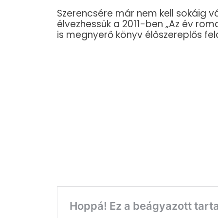
Szerencsére már nem kell sokáig v
élvezhessük a 2011-ben „Az év roma
is megnyerő könyv élőszereplős fe