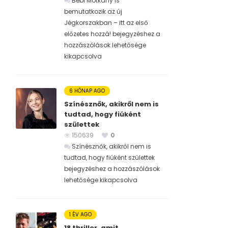
Bébi Motkány is
bemutatkozik az új
Jégkorszakban – itt az első
előzetes hozzá! bejegyzéshez
a
hozzászólások lehetősége
kikapcsolva
6 HÓNAP AGO
Színésznők, akikről nem is
tudtad, hogy fiúként
születtek
150639
0
Színésznők, akikről nem is
tudtad, hogy fiúként születtek
bejegyzéshez
a hozzászólások
lehetősége kikapcsolva
1 ÉV AGO
18 thriller, amit