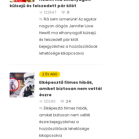
külsejű és felszedett pár kilót
122647
0
Rá sem ismerünk! Az egykor
nagyon dögös Jennifer Love
Hewitt ma elhanyagolt külsejű
és felszedett pár kilót
bejegyzéshez
a hozzászólások
lehetősége kikapcsolva
2 ÉV AGO
Elképesztő filmes hibák,
amiket biztosan nem vettél
észre
121240
24
Elképesztő filmes hibák,
amiket biztosan nem vettél
észre bejegyzéshez
a
hozzászólások lehetősége
kikapcsolva