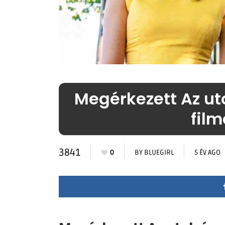
Megérkezett Az uto
film
3841
0
BY
BLUEGIRL
5 ÉV AGO