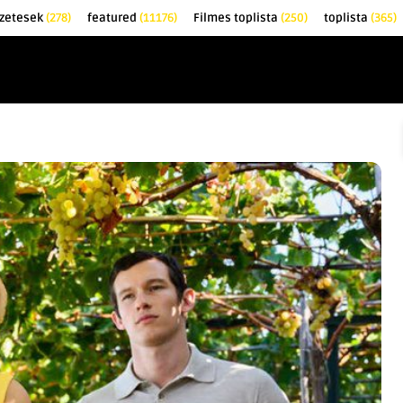
őzetesek
(278)
featured
(11176)
Filmes toplista
(250)
toplista
(365)
EK
KRITIKÁK
TOPLISTÁK
FILMAJÁNLÓ