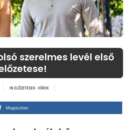
lsó szerelmes levél első
előzetese!
IN
ELŐZETESEK
·
HÍREK
Megosztom