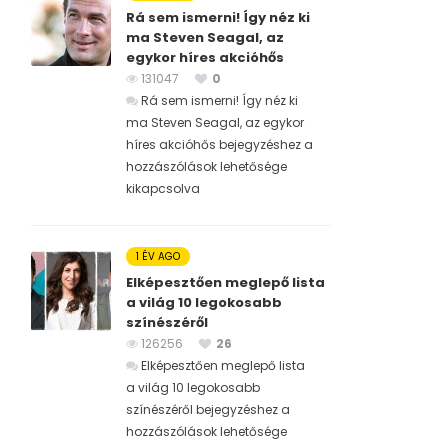
Rá sem ismerni! Így néz ki
ma Steven Seagal, az
egykor híres akcióhős
131047
0
Rá sem ismerni! Így néz ki
ma Steven Seagal, az egykor
híres akcióhős bejegyzéshez
a
hozzászólások lehetősége
kikapcsolva
1 ÉV AGO
Elképesztően meglepő lista
a világ 10 legokosabb
színészéről
126256
26
Elképesztően meglepő lista
a világ 10 legokosabb
színészéről bejegyzéshez
a
hozzászólások lehetősége