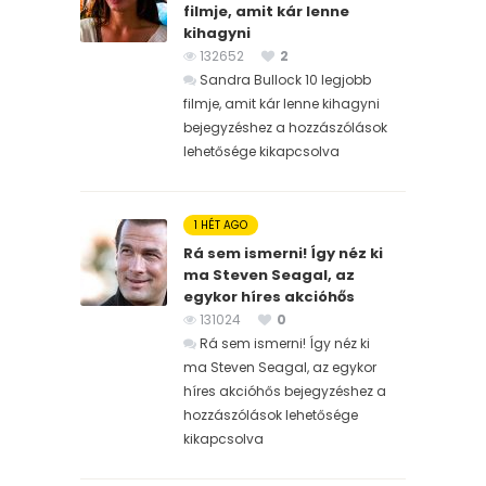
filmje, amit kár lenne
kihagyni
132652
2
Sandra Bullock 10 legjobb
filmje, amit kár lenne kihagyni
bejegyzéshez
a hozzászólások
lehetősége kikapcsolva
1 HÉT AGO
Rá sem ismerni! Így néz ki
ma Steven Seagal, az
egykor híres akcióhős
131024
0
Rá sem ismerni! Így néz ki
ma Steven Seagal, az egykor
híres akcióhős bejegyzéshez
a
hozzászólások lehetősége
kikapcsolva