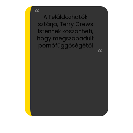
A Feláldozhatók
sztárja, Terry Crews
Istennek köszönheti,
hogy megszabadult
pornófüggőségétől