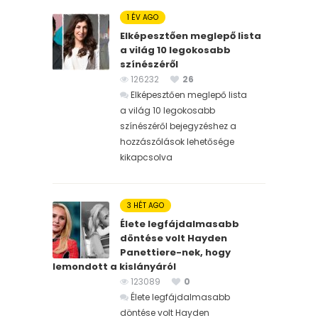
1 ÉV AGO
Elképesztően meglepő lista
a világ 10 legokosabb
színészéről
126232
26
Elképesztően meglepő lista
a világ 10 legokosabb
színészéről bejegyzéshez
a
hozzászólások lehetősége
kikapcsolva
3 HÉT AGO
Élete legfájdalmasabb
döntése volt Hayden
Panettiere-nek, hogy
lemondott a kislányáról
123089
0
Élete legfájdalmasabb
döntése volt Hayden