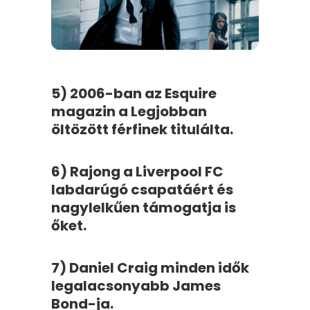
5) 2006-ban az Esquire
magazin a Legjobban
öltözött férfinek titulálta.
6) Rajong a Liverpool FC
labdarúgó csapatáért és
nagylelkűen támogatja is
őket.
7) Daniel Craig minden idők
legalacsonyabb James
Bond-ja.