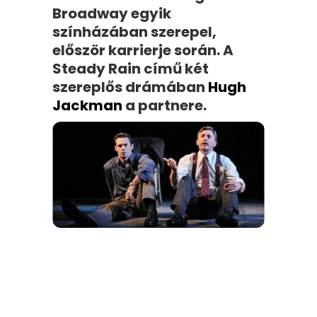
Broadway egyik
színházában szerepel,
először karrierje során. A
Steady Rain című két
szereplős drámában
Hugh
Jackman
a partnere.