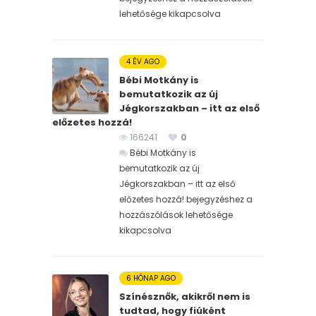
lehetősége kikapcsolva
4 ÉV AGO
Bébi Motkány is
bemutatkozik az új
Jégkorszakban – itt az első
előzetes hozzá!
166241
0
Bébi Motkány is
bemutatkozik az új
Jégkorszakban – itt az első
előzetes hozzá! bejegyzéshez
a
hozzászólások lehetősége
kikapcsolva
6 HÓNAP AGO
Színésznők, akikről nem is
tudtad, hogy fiúként