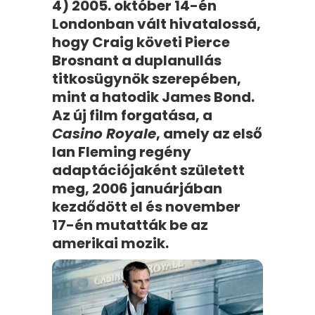
4) 2005. október 14-én
Londonban vált hivatalossá,
hogy Craig követi Pierce
Brosnant a duplanullás
titkosügynök szerepében,
mint a hatodik James Bond.
Az új film forgatása, a
Casino Royale
, amely az első
Ian Fleming regény
adaptációjaként született
meg, 2006 januárjában
kezdődött el és november
17-én mutatták be az
amerikai mozik.