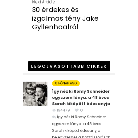
Next Article
30 érdekes és
izgalmas tény Jake
Gyllenhaalról
LEGOLVASOTTABB CIKKEK
8 HÓNAP AGO
Így néz ki Romy Schneider
egyszem lánya: a 48 éves
Sarah kiköpött édesanyja
194479
0
Így néz ki Romy Schneider
egyszem lánya: a 48 éves
Sarah kiköpött édesanyja
bejegyzéshez
a hozzászólások