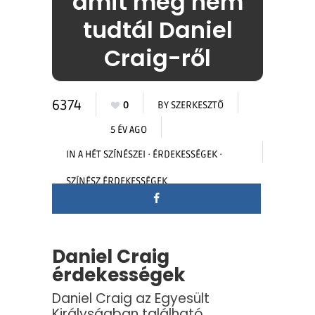
amit még nem
tudtál Daniel
Craig-ről
6374
0
BY
SZERKESZTŐ
5 ÉV AGO
IN
A HÉT SZÍNÉSZEI
·
ÉRDEKESSÉGEK
·
SZÍNÉSZ ÉRDEKESSÉGEK
Daniel Craig
érdekességek
Daniel Craig az Egyesült
Királyságban található