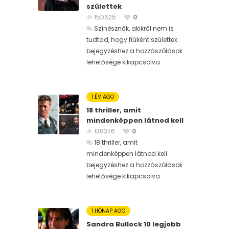
születtek
150625
0
Színésznők, akikről nem is
tudtad, hogy fiúként születtek
bejegyzéshez
a hozzászólások
lehetősége kikapcsolva
1 ÉV AGO
18 thriller, amit
mindenképpen látnod kell
138376
0
18 thriller, amit
mindenképpen látnod kell
bejegyzéshez
a hozzászólások
lehetősége kikapcsolva
1 HÓNAP AGO
Sandra Bullock 10 legjobb