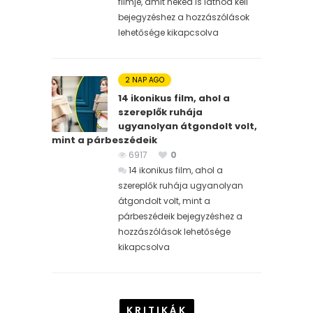
filmje, amit neked is látnod kell
bejegyzéshez
a hozzászólások
lehetősége kikapcsolva
2 NAP AGO
14 ikonikus film, ahol a
szereplők ruhája
ugyanolyan átgondolt volt,
mint a párbeszédeik
6917
0
14 ikonikus film, ahol a
szereplők ruhája ugyanolyan
átgondolt volt, mint a
párbeszédeik bejegyzéshez
a
hozzászólások lehetősége
kikapcsolva
KRITIKÁK