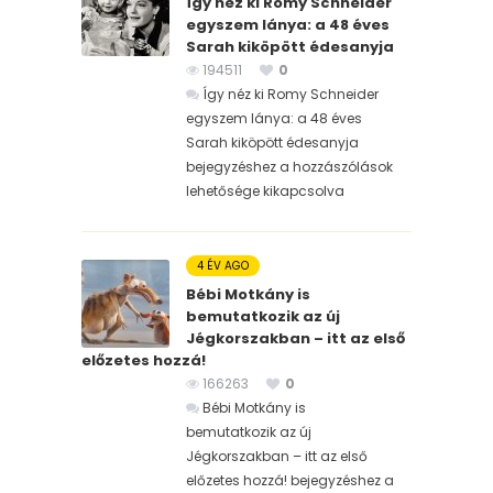
Így néz ki Romy Schneider
egyszem lánya: a 48 éves
Sarah kiköpött édesanyja
194511
0
Így néz ki Romy Schneider
egyszem lánya: a 48 éves
Sarah kiköpött édesanyja
bejegyzéshez
a hozzászólások
lehetősége kikapcsolva
4 ÉV AGO
Bébi Motkány is
bemutatkozik az új
Jégkorszakban – itt az első
előzetes hozzá!
166263
0
Bébi Motkány is
bemutatkozik az új
Jégkorszakban – itt az első
előzetes hozzá! bejegyzéshez
a