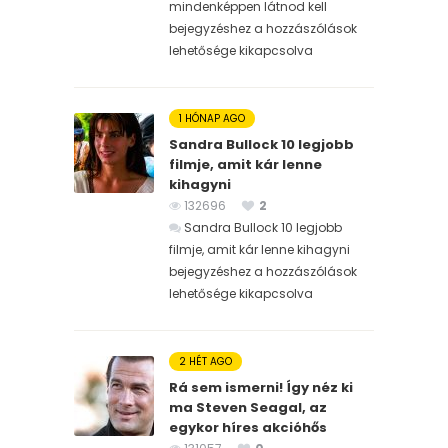
mindenképpen látnod kell
bejegyzéshez
a hozzászólások
lehetősége kikapcsolva
1 HÓNAP AGO
Sandra Bullock 10 legjobb
filmje, amit kár lenne
kihagyni
132696
2
Sandra Bullock 10 legjobb
filmje, amit kár lenne kihagyni
bejegyzéshez
a hozzászólások
lehetősége kikapcsolva
2 HÉT AGO
Rá sem ismerni! Így néz ki
ma Steven Seagal, az
egykor híres akcióhős