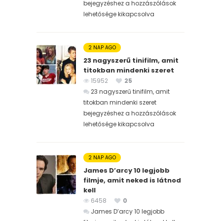
bejegyzéshez
a hozzászólások
lehetősége kikapcsolva
2 NAP AGO
23 nagyszerű tinifilm, amit
titokban mindenki szeret
15952
25
23 nagyszerű tinifilm, amit
titokban mindenki szeret
bejegyzéshez
a hozzászólások
lehetősége kikapcsolva
2 NAP AGO
James D’arcy 10 legjobb
filmje, amit neked is látnod
kell
6458
0
James D’arcy 10 legjobb