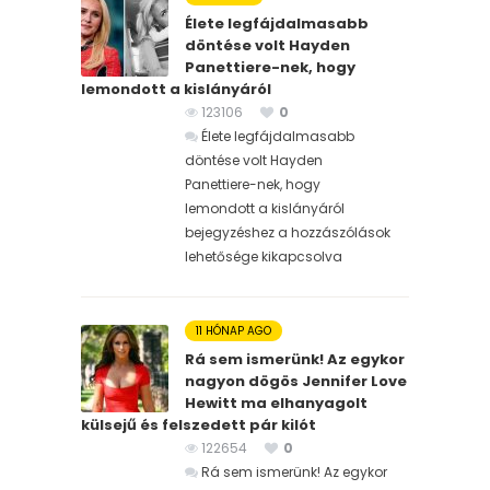
Élete legfájdalmasabb
döntése volt Hayden
Panettiere-nek, hogy
lemondott a kislányáról
123106
0
Élete legfájdalmasabb
döntése volt Hayden
Panettiere-nek, hogy
lemondott a kislányáról
bejegyzéshez
a hozzászólások
lehetősége kikapcsolva
11 HÓNAP AGO
Rá sem ismerünk! Az egykor
nagyon dögös Jennifer Love
Hewitt ma elhanyagolt
külsejű és felszedett pár kilót
122654
0
Rá sem ismerünk! Az egykor