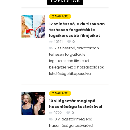
TOPLISTÁK
2 NAP AGO
12 színésznő, akik titokban
terhesen forgatták le
legsikeresebb filmjeiket
40141
0
12 színésznő, akik titokban
terhesen forgatták le
legsikeresebb filmjeiket
bejegyzéshez
a hozzászólások
lehetősége kikapcsolva
2 NAP AGO
10 világsztár meglepő
hasonlósága testvérével
9722
0
10 világsztár meglepő
hasonlósága testvérével