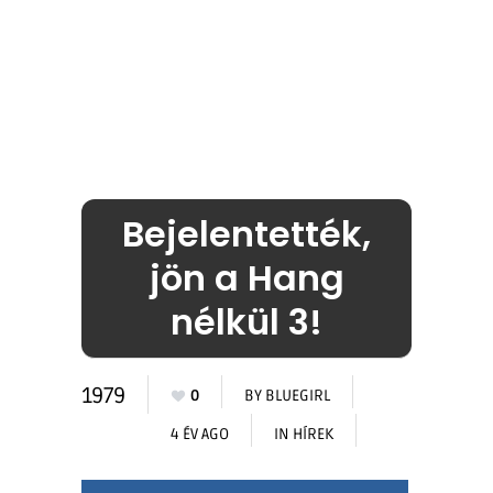
Bejelentették,
jön a Hang
nélkül 3!
1979
0
BY
BLUEGIRL
4 ÉV AGO
IN
HÍREK