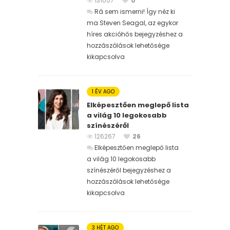
131057
0
Rá sem ismerni! Így néz ki
ma Steven Seagal, az egykor
híres akcióhős bejegyzéshez
a
hozzászólások lehetősége
kikapcsolva
1 ÉV AGO
Elképesztően meglepő lista
a világ 10 legokosabb
színészéről
126267
26
Elképesztően meglepő lista
a világ 10 legokosabb
színészéről bejegyzéshez
a
hozzászólások lehetősége
kikapcsolva
3 HÉT AGO