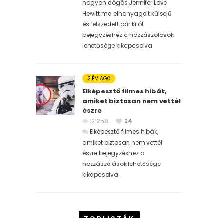
nagyon dögös Jennifer Love
Hewitt ma elhanyagolt külsejű
és felszedett pár kilót
bejegyzéshez
a hozzászólások
lehetősége kikapcsolva
2 ÉV AGO
Elképesztő filmes hibák,
amiket biztosan nem vettél
észre
121258
24
Elképesztő filmes hibák,
amiket biztosan nem vettél
észre bejegyzéshez
a
hozzászólások lehetősége
kikapcsolva