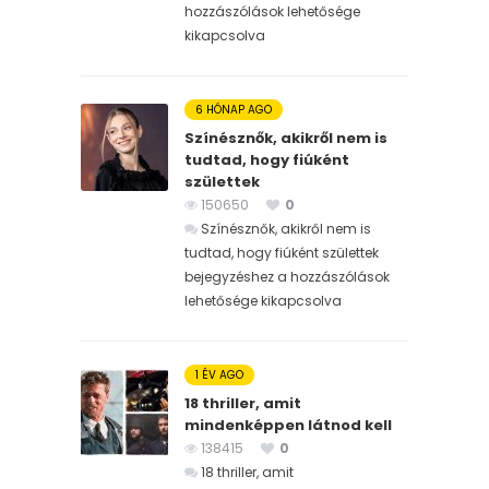
hozzászólások lehetősége
kikapcsolva
6 HÓNAP AGO
Színésznők, akikről nem is
tudtad, hogy fiúként
születtek
150650
0
Színésznők, akikről nem is
tudtad, hogy fiúként születtek
bejegyzéshez
a hozzászólások
lehetősége kikapcsolva
1 ÉV AGO
18 thriller, amit
mindenképpen látnod kell
138415
0
18 thriller, amit