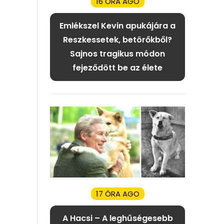
16 ÓRA AGO
Emlékszel Kevin apukájára a
Reszkessetek, betörőkből?
Sajnos tragikus módon
fejeződött be az élete
17 ÓRA AGO
A Hacsi – A leghűségesebb