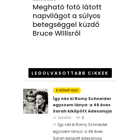
Megható fotó látott
napvilágot a súlyos
betegséggel küzdő
Bruce Willisről
LEGOLVASOTTABB CIKKEK
8 HÓNAP AGO
Így néz ki Romy Schneider
egyszem lánya: a 48 éves
Sarah kiköpött édesanyja
194484
0
Így néz ki Romy Schneider
egyszem lánya: a 48 éves
Sarah kiköpött édesanyja