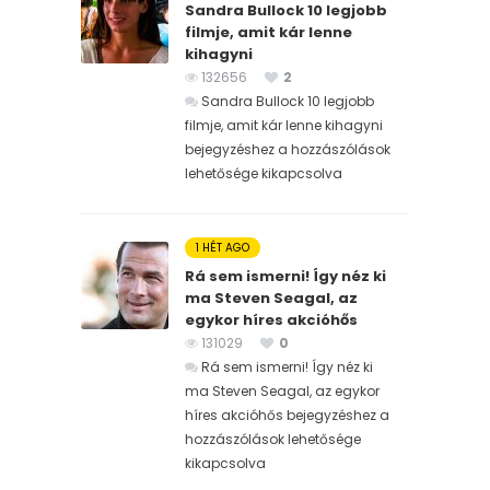
Sandra Bullock 10 legjobb
filmje, amit kár lenne
kihagyni
132656
2
Sandra Bullock 10 legjobb
filmje, amit kár lenne kihagyni
bejegyzéshez
a hozzászólások
lehetősége kikapcsolva
1 HÉT AGO
Rá sem ismerni! Így néz ki
ma Steven Seagal, az
egykor híres akcióhős
131029
0
Rá sem ismerni! Így néz ki
ma Steven Seagal, az egykor
híres akcióhős bejegyzéshez
a
hozzászólások lehetősége
kikapcsolva