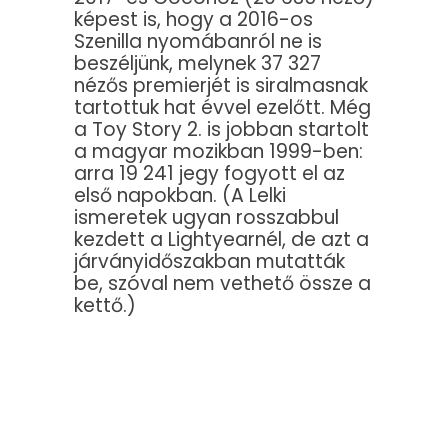
képest is, hogy a 2016-os
Szenilla nyomábanról ne is
beszéljünk, melynek 37 327
nézős premierjét is siralmasnak
tartottuk hat évvel ezelőtt. Még
a Toy Story 2. is jobban startolt
a magyar mozikban 1999-ben:
arra 19 241 jegy fogyott el az
első napokban. (A Lelki
ismeretek ugyan rosszabbul
kezdett a Lightyearnél, de azt a
járványidőszakban mutatták
be, szóval nem vethető össze a
kettő.)