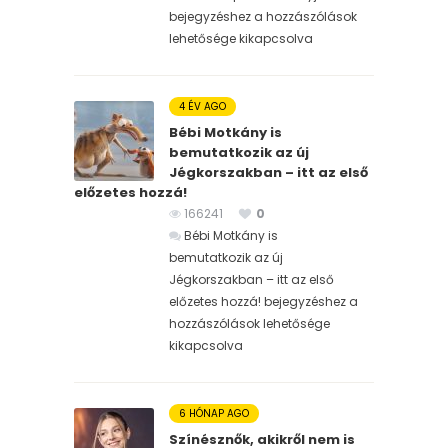
bejegyzéshez
a hozzászólások
lehetősége kikapcsolva
4 ÉV AGO
Bébi Motkány is
bemutatkozik az új
Jégkorszakban – itt az első
előzetes hozzá!
166241
0
Bébi Motkány is
bemutatkozik az új
Jégkorszakban – itt az első
előzetes hozzá! bejegyzéshez
a
hozzászólások lehetősége
kikapcsolva
6 HÓNAP AGO
Színésznők, akikről nem is