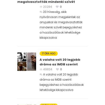
megolvasztották mindenki szívét
20284
0
20 híresség, akik
nyilvánosan megjelentek az
anyjukkal és megolvasztották
mindenki szívét bejegyzéshez
a hozzászólások lehetősége
kikapcsolva
17 ÓRA AGO
A valaha volt 20 legjobb
dráma az IMDB szerint
49834
0
A valaha volt 20 legjobb
dráma az IMDB szerint
bejegyzéshez
a hozzászólások
lehetősége kikapcsolva