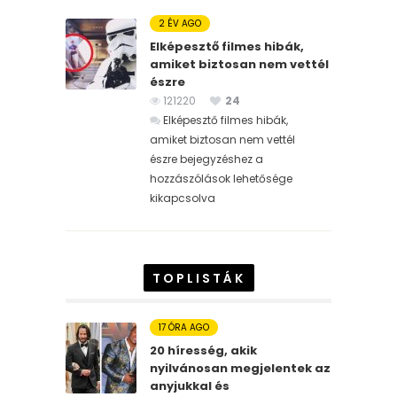
2 ÉV AGO
Elképesztő filmes hibák,
amiket biztosan nem vettél
észre
121220
24
Elképesztő filmes hibák,
amiket biztosan nem vettél
észre bejegyzéshez
a
hozzászólások lehetősége
kikapcsolva
TOPLISTÁK
17 ÓRA AGO
20 híresség, akik
nyilvánosan megjelentek az
anyjukkal és