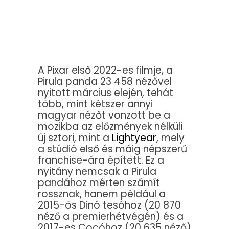
A Pixar első 2022-es filmje, a
Pirula panda 23 458 nézővel
nyitott március elején, tehát
több, mint kétszer annyi
magyar nézőt vonzott be a
mozikba az előzmények nélküli
új sztori, mint a
Lightyear
, mely
a stúdió első és máig népszerű
franchise-ára épített. Ez a
nyitány nemcsak a Pirula
pandához mérten számít
rossznak, hanem például a
2015-ös Dinó tesóhoz (20 870
néző a premierhétvégén) és a
2017-es Cocóhoz (20 635 néző)