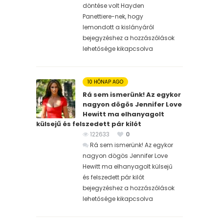
döntése volt Hayden
Panettiere-nek, hogy
lemondott a kislányáról
bejegyzéshez
a hozzászólások
lehetősége kikapcsolva
10 HÓNAP AGO
Rá sem ismerünk! Az egykor
nagyon dögös Jennifer Love
Hewitt ma elhanyagolt
külsejű és felszedett pár kilót
122633
0
Rá sem ismerünk! Az egykor
nagyon dögös Jennifer Love
Hewitt ma elhanyagolt külsejű
és felszedett pár kilót
bejegyzéshez
a hozzászólások
lehetősége kikapcsolva