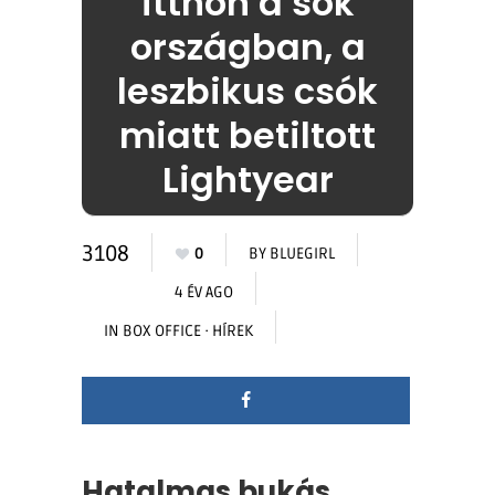
itthon a sok
országban, a
leszbikus csók
miatt betiltott
Lightyear
3108
0
BY
BLUEGIRL
4 ÉV AGO
IN
BOX OFFICE
·
HÍREK
Hatalmas bukás