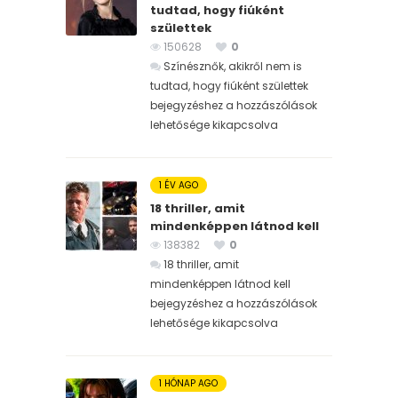
tudtad, hogy fiúként
születtek
150628
0
Színésznők, akikről nem is
tudtad, hogy fiúként születtek
bejegyzéshez
a hozzászólások
lehetősége kikapcsolva
1 ÉV AGO
18 thriller, amit
mindenképpen látnod kell
138382
0
18 thriller, amit
mindenképpen látnod kell
bejegyzéshez
a hozzászólások
lehetősége kikapcsolva
1 HÓNAP AGO