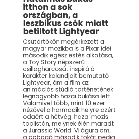
itthon a sok
országban, a
leszbikus csók miatt
betiltott Lightyear
Csütörtökön megérkezett a
magyar mozikba is a Pixar idei
második egész estés alkotása,
a Toy Story népszerű
csillagharcosát inspiráló
karakter kalandjait bemutató
Lightyear, ám a film az
animációs stúdió történetének
legnagyobb hazai bukása lett.
Valamivel több, mint 10 ezer
nézővel a harmadik helyre azért
odaért a hétvégi hazai mozis
toplistán, melynek élén maradt
a Jurassic World: Világuralom,
a dobogó második fokát pedig