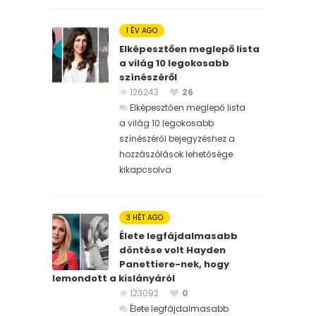
1 ÉV AGO
Elképesztően meglepő lista
a világ 10 legokosabb
színészéről
126243
26
Elképesztően meglepő lista
a világ 10 legokosabb
színészéről bejegyzéshez
a
hozzászólások lehetősége
kikapcsolva
3 HÉT AGO
Élete legfájdalmasabb
döntése volt Hayden
Panettiere-nek, hogy
lemondott a kislányáról
123092
0
Élete legfájdalmasabb