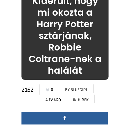
Kiderült, hogy
mi okozta a
Harry Potter
sztárjának,
Robbie
Coltrane-nek a
halálát
2162
0
BY
BLUEGIRL
4 ÉV AGO
IN
HÍREK