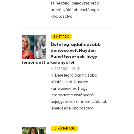
színészéről bejegyzéshez
a
hozzászólások lehetősége
kikapcsolva
3 HÉT AGO
Élete legfájdalmasabb
döntése volt Hayden
Panettiere-nek, hogy
lemondott a kislányáról
123093
0
Élete legfájdalmasabb
döntése volt Hayden
Panettiere-nek, hogy
lemondott a kislányáról
bejegyzéshez
a hozzászólások
lehetősége kikapcsolva
10 HÓNAP AGO