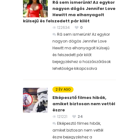
Rá sem ismerünk! Az egykor
nagyon dögös Jennifer Love
Hewitt ma elhanyagolt
külsejű és felszedett pár kilót
122634
0
Rá sem ismerünk! Az egykor
nagyon dögös Jennifer Love
Hewitt ma elhanyagolt külsejű
és felszedett pár kilót
bejegyzéshez
a hozzászólások
lehetősége kikapcsolva
2 ÉV AGO
Elképesztő filmes hibák,
amiket biztosan nem vettél
észre
121221
24
Elképesztő filmes hibák,
amiket biztosan nem vettél
észre bejegyzéshez
a