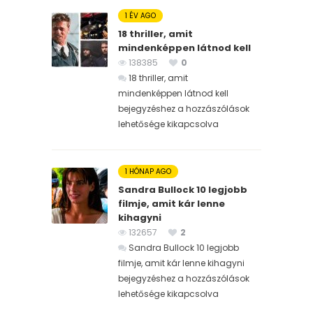
1 ÉV AGO
18 thriller, amit
mindenképpen látnod kell
138385
0
18 thriller, amit
mindenképpen látnod kell
bejegyzéshez
a hozzászólások
lehetősége kikapcsolva
1 HÓNAP AGO
Sandra Bullock 10 legjobb
filmje, amit kár lenne
kihagyni
132657
2
Sandra Bullock 10 legjobb
filmje, amit kár lenne kihagyni
bejegyzéshez
a hozzászólások
lehetősége kikapcsolva