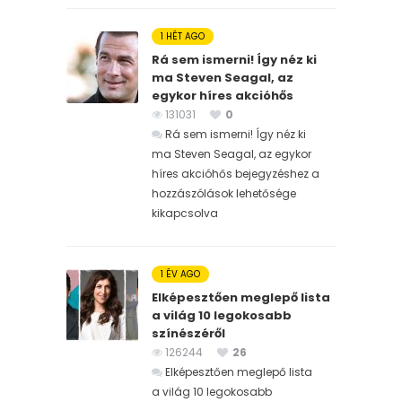
1 HÉT AGO
Rá sem ismerni! Így néz ki
ma Steven Seagal, az
egykor híres akcióhős
131031
0
Rá sem ismerni! Így néz ki
ma Steven Seagal, az egykor
híres akcióhős bejegyzéshez
a
hozzászólások lehetősége
kikapcsolva
1 ÉV AGO
Elképesztően meglepő lista
a világ 10 legokosabb
színészéről
126244
26
Elképesztően meglepő lista
a világ 10 legokosabb