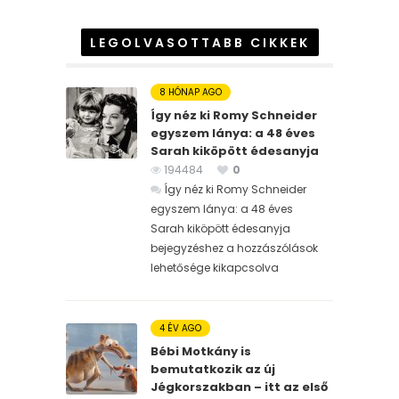
LEGOLVASOTTABB CIKKEK
8 HÓNAP AGO
Így néz ki Romy Schneider
egyszem lánya: a 48 éves
Sarah kiköpött édesanyja
194484
0
Így néz ki Romy Schneider
egyszem lánya: a 48 éves
Sarah kiköpött édesanyja
bejegyzéshez
a hozzászólások
lehetősége kikapcsolva
4 ÉV AGO
Bébi Motkány is
bemutatkozik az új
Jégkorszakban – itt az első