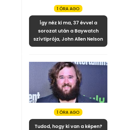
1 ÓRA AGO
Így néz ki ma, 37 évvel a
sorozat után a Baywatch
szívtiprója, John Allen Nelson
1 ÓRA AGO
Tudod, hogy ki van a képen?