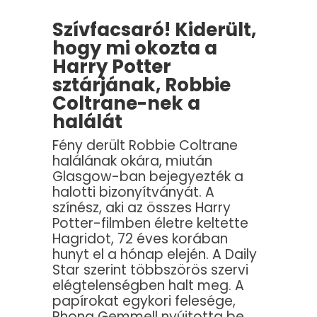
Szívfacsaró! Kiderült,
hogy mi okozta a
Harry Potter
sztárjának, Robbie
Coltrane-nek a
halálát
Fény derült Robbie Coltrane
halálának okára, miután
Glasgow-ban bejegyezték a
halotti bizonyítványát. A
színész, aki az összes Harry
Potter-filmben életre keltette
Hagridot, 72 éves korában
hunyt el a hónap elején. A Daily
Star szerint többszörös szervi
elégtelenségben halt meg. A
papírokat egykori felesége,
Rhona Gemmell nyújtotta be.