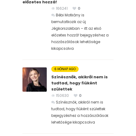
előzetes hozzá!
166241
0
Bébi Motkány is
bemutatkozik az új
Jégkorszakban – itt az első
előzetes hozzá! bejegyzéshez
a
hozzászólások lehetősége
kikapcsolva
6 HÓNAP AGO
Színésznők, akikről nem is
tudtad, hogy fiúként
születtek
150630
0
Színésznők, akikről nem is
tudtad, hogy fiúként születtek
bejegyzéshez
a hozzászólások
lehetősége kikapcsolva