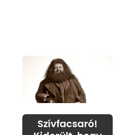
Szívfacsaró!