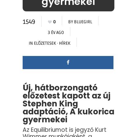
gyermekei
1549
0
BY
BLUEGIRL
3 ÉV AGO
IN
ELŐZETESEK
·
HÍREK
Új, hátborzongató
előzetest kapott az új
Stephen King
adaptáció, A kukorica
gyermekei
Az Equilibriumot is jegyző Kurt
Wimmer munkájaként, a