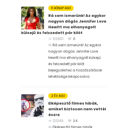
11 HÓNAP AGO
Rá sem ismerünk! Az egykor
nagyon dögös Jennifer Love
Hewitt ma elhanyagolt
külsejű és felszedett pár kilót
122651
0
Rá sem ismerünk! Az egykor
nagyon dögös Jennifer Love
Hewitt ma elhanyagolt külsejű
és felszedett pár kilót
bejegyzéshez
a hozzászólások
lehetősége kikapcsolva
2 ÉV AGO
Elképesztő filmes hibák,
amiket biztosan nem vettél
észre
121249
24
Elképesztő filmes hibák,