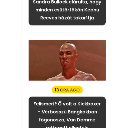
Sandra Bullock elárulta, hogy
minden csütörtökön Keanu
Reeves házát takarítja
13 ÓRA AGO
Felismeri? Ő volt a Kickboxer
– Vérbosszú Bangkokban
főgonosza, Van Damme
rettegett ellenfele