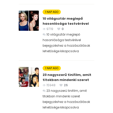
1 NAP AGO
10 világsztár meglepő
hasonlósága testvérével
9719
0
10 világsztár meglepő
hasonlósága testvérével
bejegyzéshez
a hozzászólások
lehetősége kikapcsolva
1 NAP AGO
23 nagyszerű tinifilm, amit
titokban mindenki szeret
15948
25
23 nagyszerű tinifilm, amit
titokban mindenki szeret
bejegyzéshez
a hozzászólások
lehetősége kikapcsolva