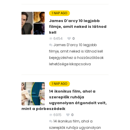
1 NAP AGO
James D’arcy 10 legjobb
filmje, amit neked is látnod
kell
6454
0
James D’arcy 10 legjobb
filmje, amit neked is látnod kell
bejegyzéshez
a hozzászólások
lehetősége kikapcsolva
1 NAP AGO
14 ikonikus film, ahol a
szereplők ruhája
ugyanolyan átgondolt volt,
mint a párbeszédeik
6915
0
14 ikonikus film, ahol a
szereplők ruhája ugyanolyan