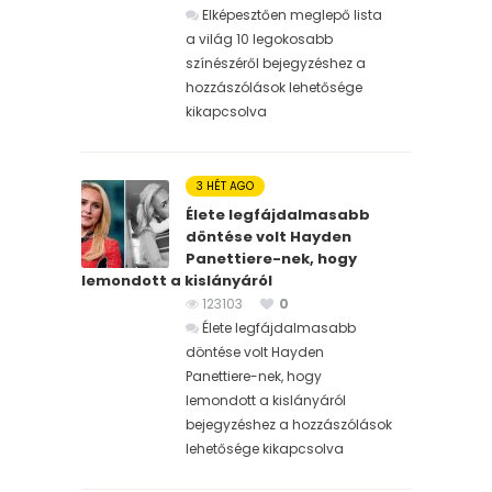
Elképesztően meglepő lista
a világ 10 legokosabb
színészéről bejegyzéshez
a
hozzászólások lehetősége
kikapcsolva
3 HÉT AGO
Élete legfájdalmasabb
döntése volt Hayden
Panettiere-nek, hogy
lemondott a kislányáról
123103
0
Élete legfájdalmasabb
döntése volt Hayden
Panettiere-nek, hogy
lemondott a kislányáról
bejegyzéshez
a hozzászólások
lehetősége kikapcsolva