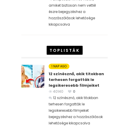
amiket biztosan nem vettél
észre bejegyzéshez
a
hozzászólások lehetősége
kikapcsolva
TOPLISTÁK
1 NAP AGO
12 színésznő, akik titokban
terhesen forgatták le
legsikeresebb filmjeiket
40140
0
12 színésznő, akik titokban
terhesen forgatták le
legsikeresebb filmjeiket
bejegyzéshez
a hozzászólások
lehetősége kikapcsolva