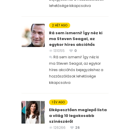
lehetősége kikapcsolva
2 HÉT AGO
Rá sem ismerni! Így néz ki
ma Steven Seagal, az
egykor híres akcióhős
131055
0
Rá sem ismerni! Így néz ki
ma Steven Seagal, az egykor
híres akcióhős bejegyzéshez
a
hozzászólások lehetősége
kikapcsolva
1 ÉV AGO
Elképesztően meglepő lista
a világ 10 legokosabb
színészéről
126266
26