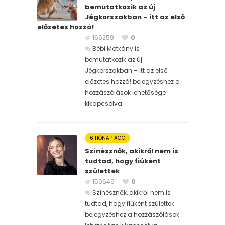
bemutatkozik az új
Jégkorszakban – itt az első
előzetes hozzá!
166259
0
Bébi Motkány is
bemutatkozik az új
Jégkorszakban – itt az első
előzetes hozzá! bejegyzéshez
a
hozzászólások lehetősége
kikapcsolva
6 HÓNAP AGO
Színésznők, akikről nem is
tudtad, hogy fiúként
születtek
150649
0
Színésznők, akikről nem is
tudtad, hogy fiúként születtek
bejegyzéshez
a hozzászólások