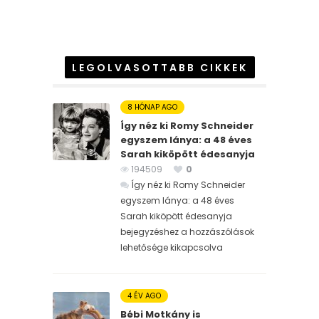
LEGOLVASOTTABB CIKKEK
8 HÓNAP AGO
Így néz ki Romy Schneider
egyszem lánya: a 48 éves
Sarah kiköpött édesanyja
194509
0
Így néz ki Romy Schneider
egyszem lánya: a 48 éves
Sarah kiköpött édesanyja
bejegyzéshez
a hozzászólások
lehetősége kikapcsolva
4 ÉV AGO
Bébi Motkány is