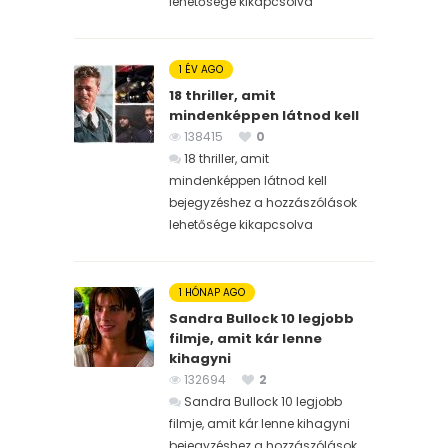
lehetősége kikapcsolva
1 ÉV AGO
18 thriller, amit
mindenképpen látnod kell
138415
0
18 thriller, amit
mindenképpen látnod kell
bejegyzéshez
a hozzászólások
lehetősége kikapcsolva
1 HÓNAP AGO
Sandra Bullock 10 legjobb
filmje, amit kár lenne
kihagyni
132694
2
Sandra Bullock 10 legjobb
filmje, amit kár lenne kihagyni
bejegyzéshez
a hozzászólások