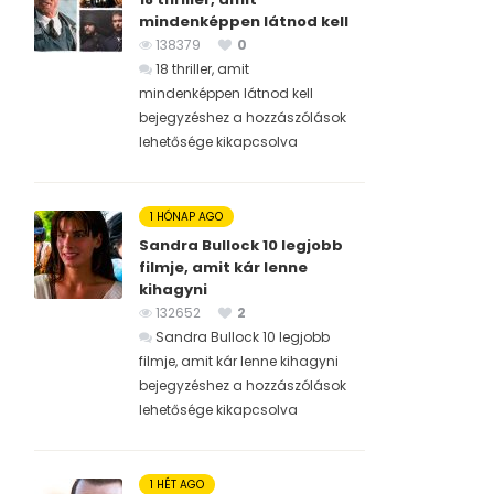
mindenképpen látnod kell
138379
0
18 thriller, amit
mindenképpen látnod kell
bejegyzéshez
a hozzászólások
lehetősége kikapcsolva
1 HÓNAP AGO
Sandra Bullock 10 legjobb
filmje, amit kár lenne
kihagyni
132652
2
Sandra Bullock 10 legjobb
filmje, amit kár lenne kihagyni
bejegyzéshez
a hozzászólások
lehetősége kikapcsolva
1 HÉT AGO