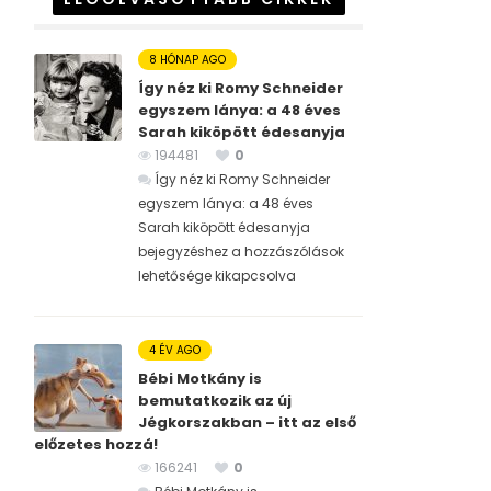
8 HÓNAP AGO
Így néz ki Romy Schneider
egyszem lánya: a 48 éves
Sarah kiköpött édesanyja
194481
0
Így néz ki Romy Schneider
egyszem lánya: a 48 éves
Sarah kiköpött édesanyja
bejegyzéshez
a hozzászólások
lehetősége kikapcsolva
4 ÉV AGO
Bébi Motkány is
bemutatkozik az új
Jégkorszakban – itt az első
előzetes hozzá!
166241
0