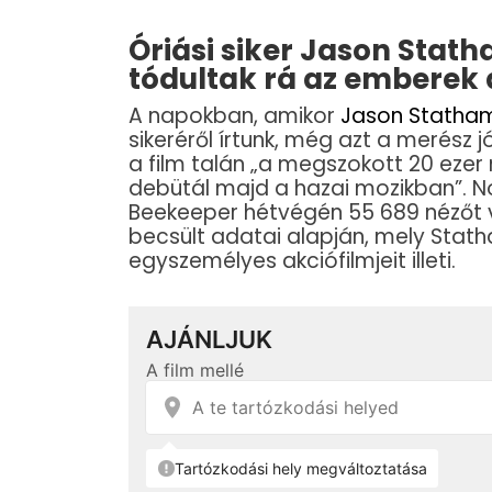
Óriási siker Jason Stat
tódultak rá az emberek
A napokban, amikor
Jason Statha
sikeréről írtunk, még azt a merész
a film talán „a megszokott 20 ezer
debütál majd a hazai mozikban”. Nos
Beekeeper hétvégén 55 689 nézőt v
becsült adatai alapján, mely Stat
egyszemélyes akciófilmjeit illeti.