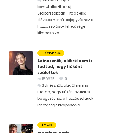
Bébi Motkány is
bemutatkozik az új
Jégkorszakban – itt az első
előzetes hozzá! bejegyzéshez
a
hozzászólások lehetősége
kikapcsolva
6 HÓNAP AGO
Színésznők, akikről nem is
tudtad, hogy fiúként
születtek
150625
0
Színésznők, akikről nem is
tudtad, hogy fiúként születtek
bejegyzéshez
a hozzászólások
lehetősége kikapcsolva
1 ÉV AGO
18 thriller, amit