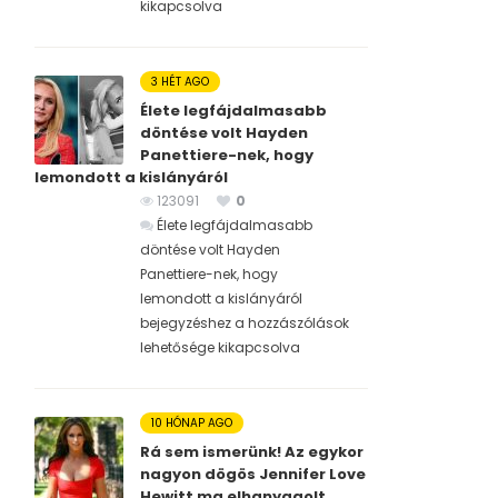
kikapcsolva
3 HÉT AGO
Élete legfájdalmasabb
döntése volt Hayden
Panettiere-nek, hogy
lemondott a kislányáról
123091
0
Élete legfájdalmasabb
döntése volt Hayden
Panettiere-nek, hogy
lemondott a kislányáról
bejegyzéshez
a hozzászólások
lehetősége kikapcsolva
10 HÓNAP AGO
Rá sem ismerünk! Az egykor
nagyon dögös Jennifer Love
Hewitt ma elhanyagolt