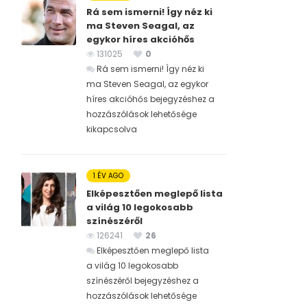
Rá sem ismerni! Így néz ki
ma Steven Seagal, az
egykor híres akcióhős
131025
0
Rá sem ismerni! Így néz ki
ma Steven Seagal, az egykor
híres akcióhős bejegyzéshez
a
hozzászólások lehetősége
kikapcsolva
1 ÉV AGO
Elképesztően meglepő lista
a világ 10 legokosabb
színészéről
126241
26
Elképesztően meglepő lista
a világ 10 legokosabb
színészéről bejegyzéshez
a
hozzászólások lehetősége