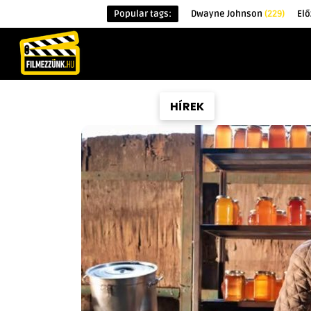
Popular tags:
Dwayne Johnson
(229)
Elő
KEZDŐOLDAL
HÍREK
ÉRDEKESSÉG