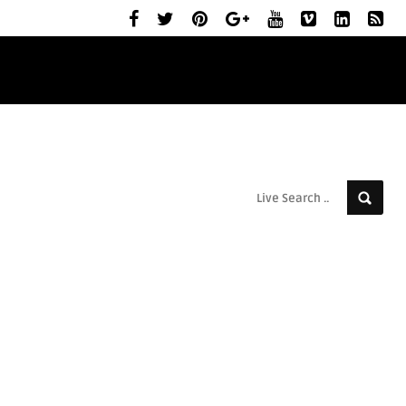
ELŐZETESEK
MOZIBEMUTATÓK
RÓLUNK