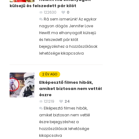
külsejű és felszedett pár kilót
122630
0
Rá sem ismerünk! Az egykor
nagyon dögös Jennifer Love
Hewitt ma elhanyagolt külsejű
és felszedett pár kilót
bejegyzéshez
a hozzászólások
lehetősége kikapcsolva
2 ÉV AGO
Elképesztő filmes hibák,
amiket biztosan nem vettél
észre
121219
24
Elképesztő filmes hibák,
amiket biztosan nem vettél
észre bejegyzéshez
a
hozzászólások lehetősége
kikapcsolva