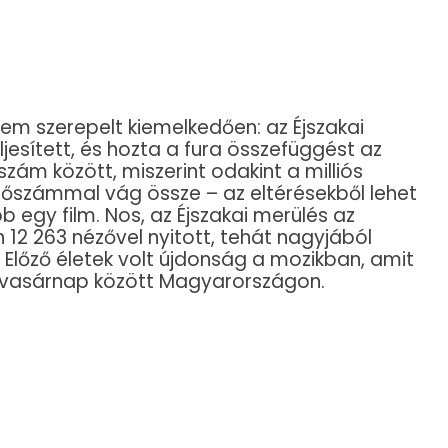
sem szerepelt kiemelkedően: az Éjszakai
ljesített, és hozta a fura összefüggést az
zám között, miszerint odakint a milliós
zőszámmal vág össze – az eltérésekből lehet
ebb egy film. Nos, az Éjszakai merülés az
on 12 263 nézővel nyitott, tehát nagyjából
 Előző életek volt újdonság a mozikban, amit
 vasárnap között Magyarországon.