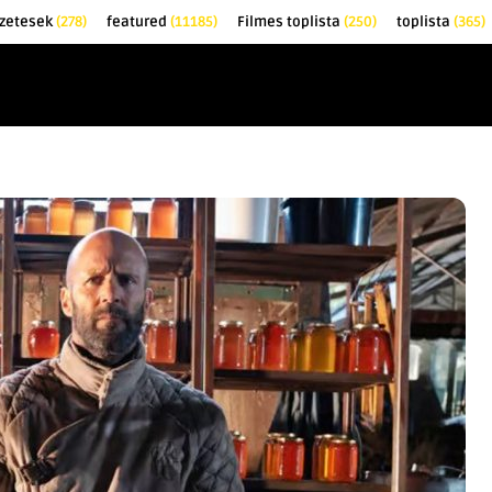
zetesek
(278)
featured
(11185)
Filmes toplista
(250)
toplista
(365)
EK
KRITIKÁK
TOPLISTÁK
FILMAJÁNLÓ