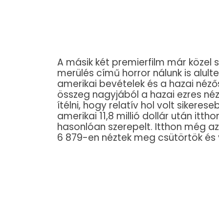
A másik két premierfilm már közel 
merülés című horror nálunk is alulte
amerikai bevételek és a hazai nézős
összeg nagyjából a hazai ezres né
ítélni, hogy relatív hol volt sikeres
amerikai 11,8 millió dollár után itth
hasonlóan szerepelt. Itthon még az
6 879-en néztek meg csütörtök és