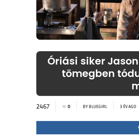
Óriási siker Jason
tömegben tódu
m
2467
0
BY
BLUEGIRL
3 ÉV AGO