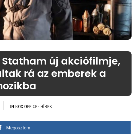
 Statham új akciófilmje,
ltak rá az emberek a
ozikba
IN
BOX OFFICE
·
HÍREK
Megosztom