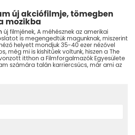
ham új akciófilmje, tömegben
 a mozikba
m
új filmjének, A méhésznek az amerikai
 jóslatot is megengedtük magunknak, miszerint
 néző helyett mondjuk 35-40 ezer nézővel
, még mi is kishitűek voltunk, hiszen a The
onzott itthon a Filmforgalmazók Egyesülete
ham számára talán karriercsúcs, már ami az